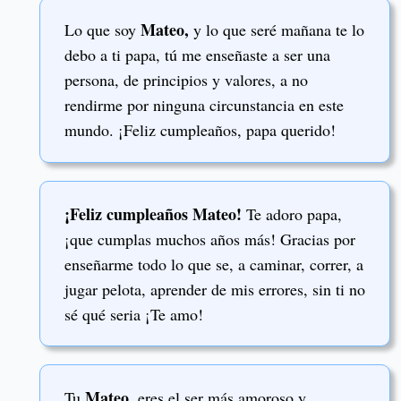
Mateo,
Lo que soy
y lo que seré mañana te lo
debo a ti papa, tú me enseñaste a ser una
persona, de principios y valores, a no
rendirme por ninguna circunstancia en este
mundo. ¡Feliz cumpleaños, papa querido!
¡Feliz cumpleaños Mateo!
Te adoro papa,
¡que cumplas muchos años más! Gracias por
enseñarme todo lo que se, a caminar, correr, a
jugar pelota, aprender de mis errores, sin ti no
sé qué seria ¡Te amo!
Mateo
Tu
, eres el ser más amoroso y