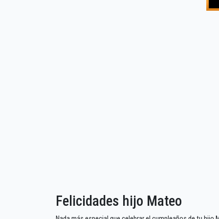
Felicidades hijo Mateo
Nada más especial que celebrar el cumpleaños de tu hijo 