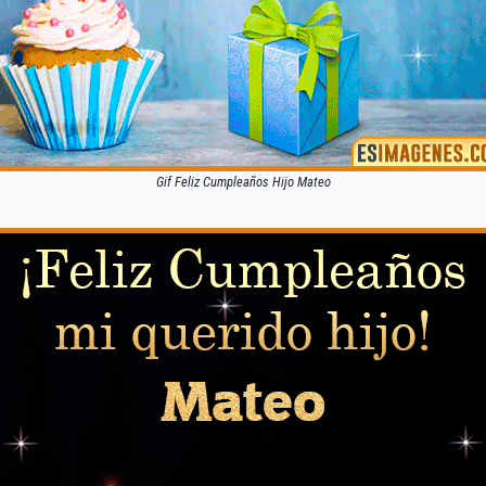
Gif Feliz Cumpleaños Hijo Mateo