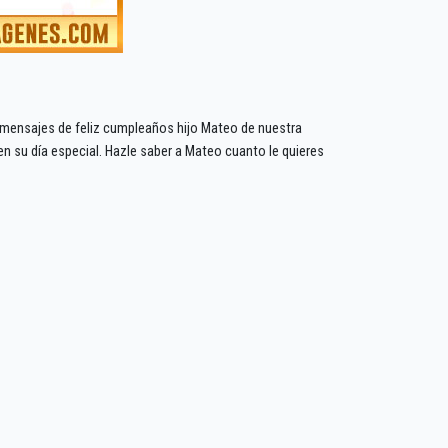
n mensajes de feliz cumpleaños hijo Mateo de nuestra
en su día especial. Hazle saber a Mateo cuanto le quieres