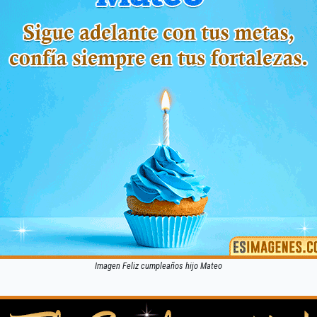
Imagen Feliz cumpleaños hijo Mateo