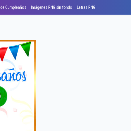
 de Cumpleaños
Imágenes PNG sin fondo
Letras PNG