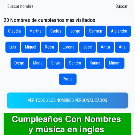
Buscar
20 Nombres de cumpleaños más visitados
Claudia
Martha
Carlos
Jorge
Carmen
Alejandra
Luis
Miguel
Rosa
Lorena
Jose
Anita
Ana
Diego
Maria
Silvia
Sandra
Karina
Miriam
Paola
VER TODOS LOS NOMBRES PERSONALIZADOS