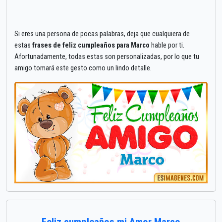
Si eres una persona de pocas palabras, deja que cualquiera de
estas
frases de feliz cumpleaños para Marco
hable por ti.
Afortunadamente, todas estas son personalizadas, por lo que tu
amigo tomará este gesto como un lindo detalle.