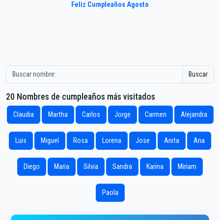
Feliz Cumpleaños Agosto
Buscar
20 Nombres de cumpleaños más visitados
Claudia
Martha
Carlos
Jorge
Carmen
Alejandra
Luis
Miguel
Rosa
Lorena
Jose
Anita
Ana
Diego
Maria
Silvia
Sandra
Karina
Miriam
Paola