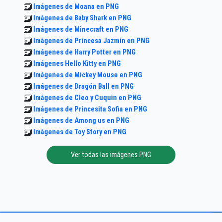
Imágenes de Moana en PNG
Imágenes de Baby Shark en PNG
Imágenes de Minecraft en PNG
Imágenes de Princesa Jazmin en PNG
Imágenes de Harry Potter en PNG
Imágenes Hello Kitty en PNG
Imágenes de Mickey Mouse en PNG
Imágenes de Dragón Ball en PNG
Imágenes de Cleo y Cuquin en PNG
Imágenes de Princesita Sofia en PNG
Imágenes de Among us en PNG
Imágenes de Toy Story en PNG
Ver todas las imágenes PNG
Copyright © 2026 esimagenes.com |
Políticas de Privacidad
Contacto