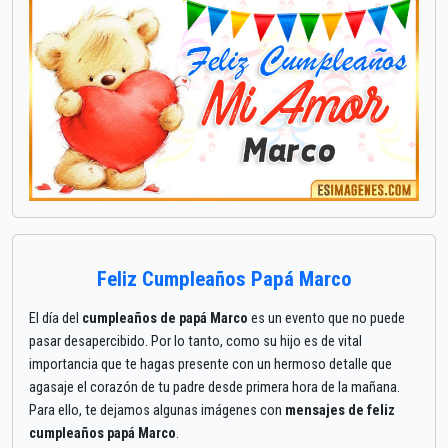
Feliz Cumpleaños Papá Marco
El día del
cumpleaños de papá Marco
es un evento que no puede
pasar desapercibido. Por lo tanto, como su hijo es de vital
importancia que te hagas presente con un hermoso detalle que
agasaje el corazón de tu padre desde primera hora de la mañana.
Para ello, te dejamos algunas imágenes con
mensajes de feliz
cumpleaños papá Marco
.