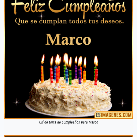
Gif de torta de cumpleaños para Marco