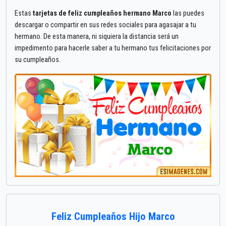
Estas
tarjetas de feliz cumpleaños hermano Marco
las puedes
descargar o compartir en sus redes sociales para agasajar a tu
hermano. De esta manera, ni siquiera la distancia será un
impedimento para hacerle saber a tu hermano tus felicitaciones por
su cumpleaños.
Feliz Cumpleaños Hijo Marco