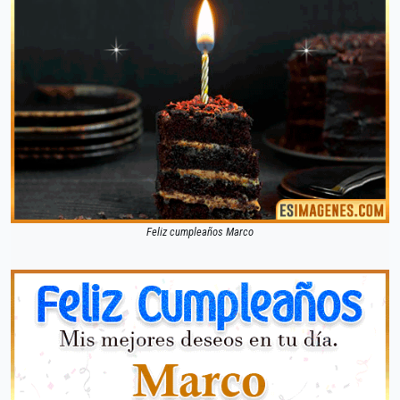
Feliz cumpleaños Marco