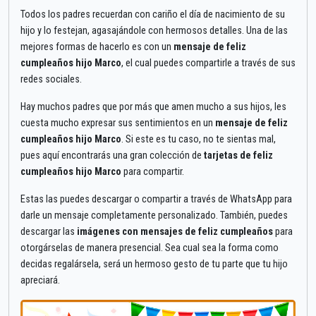
Todos los padres recuerdan con cariño el día de nacimiento de su
hijo y lo festejan, agasajándole con hermosos detalles. Una de las
mejores formas de hacerlo es con un
mensaje de feliz
cumpleaños hijo Marco
, el cual puedes compartirle a través de sus
redes sociales.
Hay muchos padres que por más que amen mucho a sus hijos, les
cuesta mucho expresar sus sentimientos en un
mensaje de feliz
cumpleaños hijo Marco
. Si este es tu caso, no te sientas mal,
pues aquí encontrarás una gran colección de
tarjetas de feliz
cumpleaños hijo Marco
para compartir.
Estas las puedes descargar o compartir a través de WhatsApp para
darle un mensaje completamente personalizado. También, puedes
descargar las
imágenes con mensajes de feliz cumpleaños
para
otorgárselas de manera presencial. Sea cual sea la forma como
decidas regalársela, será un hermoso gesto de tu parte que tu hijo
apreciará.