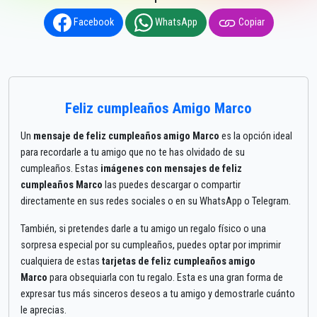
Facebook
WhatsApp
Copiar
Feliz cumpleaños Amigo Marco
Un
mensaje de feliz cumpleaños amigo Marco
es la opción ideal
para recordarle a tu amigo que no te has olvidado de su
cumpleaños. Estas
imágenes con mensajes de feliz
cumpleaños Marco
las puedes descargar o compartir
directamente en sus redes sociales o en su WhatsApp o Telegram.
También, si pretendes darle a tu amigo un regalo físico o una
sorpresa especial por su cumpleaños, puedes optar por imprimir
cualquiera de estas
tarjetas de feliz cumpleaños amigo
Marco
para obsequiarla con tu regalo. Esta es una gran forma de
expresar tus más sinceros deseos a tu amigo y demostrarle cuánto
le aprecias.