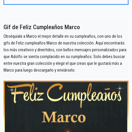
Gif de Feliz Cumpleaños Marco
Obséquiale a Marco el mejor detalle en su cumpleaños, con uno de los
gifs de Feliz cumpleaños Marco de nuestra colección. Aquí encontrarás
los más creativos y divertidos, con bellos mensajes personalizados para
que Adolfo se sienta complacido en su cumpleaños. Solo debes buscar
entre nuestra gran colección y elegir el que creas que le gustará más a
Marco para luego descargarlo y enviárselo.