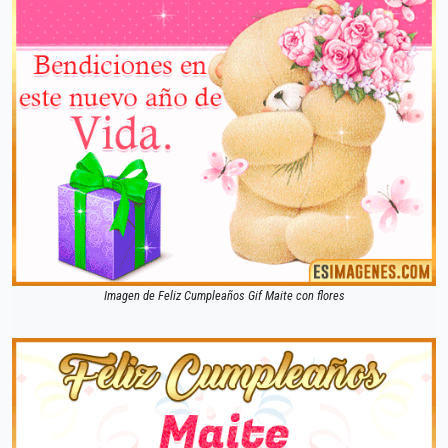
Imagen de Feliz Cumpleaños Gif Maite con flores