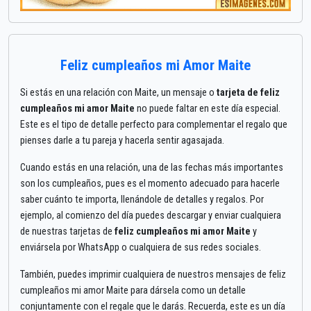
Feliz cumpleaños mi Amor Maite
Si estás en una relación con Maite, un mensaje o
tarjeta de feliz
cumpleaños mi amor Maite
no puede faltar en este día especial.
Este es el tipo de detalle perfecto para complementar el regalo que
pienses darle a tu pareja y hacerla sentir agasajada.
Cuando estás en una relación, una de las fechas más importantes
son los cumpleaños, pues es el momento adecuado para hacerle
saber cuánto te importa, llenándole de detalles y regalos. Por
ejemplo, al comienzo del día puedes descargar y enviar cualquiera
de nuestras tarjetas de
feliz cumpleaños mi amor Maite
y
enviársela por WhatsApp o cualquiera de sus redes sociales.
También, puedes imprimir cualquiera de nuestros mensajes de feliz
cumpleaños mi amor Maite para dársela como un detalle
conjuntamente con el regale que le darás. Recuerda, este es un día