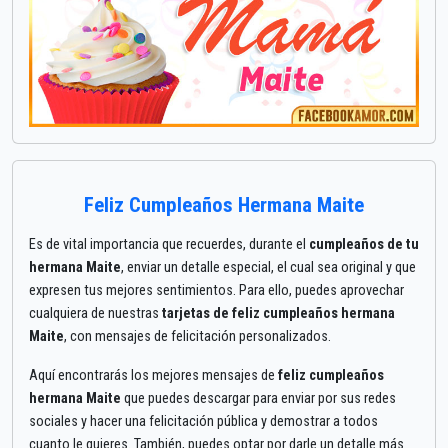
Feliz Cumpleaños Hermana Maite
Es de vital importancia que recuerdes, durante el
cumpleaños de tu
hermana Maite
, enviar un detalle especial, el cual sea original y que
expresen tus mejores sentimientos. Para ello, puedes aprovechar
cualquiera de nuestras
tarjetas de feliz cumpleaños hermana
Maite
, con mensajes de felicitación personalizados.
Aquí encontrarás los mejores mensajes de
feliz cumpleaños
hermana Maite
que puedes descargar para enviar por sus redes
sociales y hacer una felicitación pública y demostrar a todos
cuanto le quieres. También, puedes optar por darle un detalle más