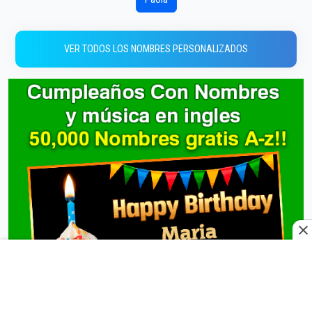
VER TODOS LOS NOMBRES PERSONALIZADOS