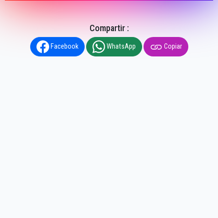
Compartir :
Facebook
WhatsApp
Copiar