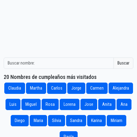
Buscar
20 Nombres de cumpleaños más visitados
Claudia
Martha
Carlos
Jorge
Carmen
Alejandra
Luis
Miguel
Rosa
Lorena
Jose
Anita
Ana
Diego
Maria
Silvia
Sandra
Karina
Miriam
Paola