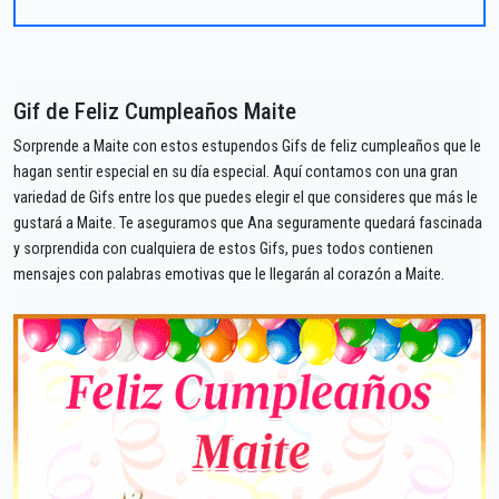
Gif de Feliz Cumpleaños Maite
Sorprende a Maite con estos estupendos Gifs de feliz cumpleaños que le
hagan sentir especial en su día especial. Aquí contamos con una gran
variedad de Gifs entre los que puedes elegir el que consideres que más le
gustará a Maite. Te aseguramos que Ana seguramente quedará fascinada
y sorprendida con cualquiera de estos Gifs, pues todos contienen
mensajes con palabras emotivas que le llegarán al corazón a Maite.