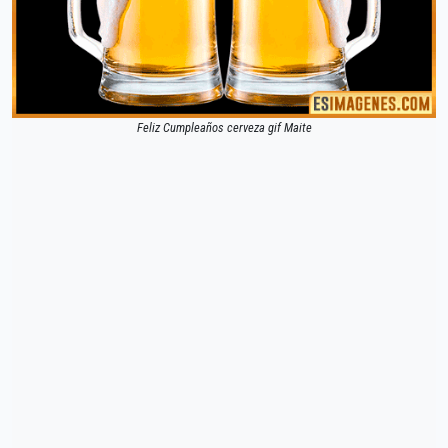
Feliz Cumpleaños cerveza gif Maite