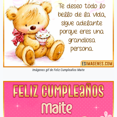
Imágenes gif de Feliz Cumpleaños Maite