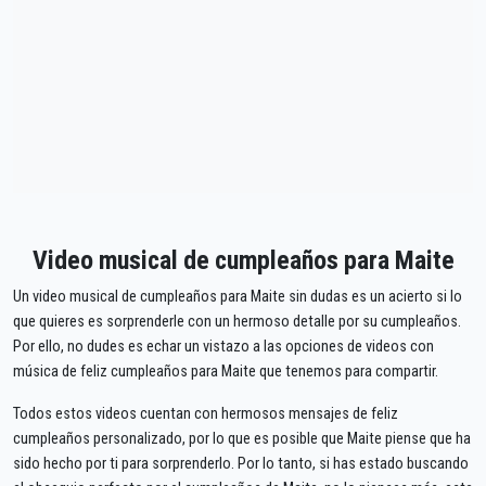
Video musical de cumpleaños para Maite
Un video musical de cumpleaños para Maite sin dudas es un acierto si lo
que quieres es sorprenderle con un hermoso detalle por su cumpleaños.
Por ello, no dudes es echar un vistazo a las opciones de videos con
música de feliz cumpleaños para Maite que tenemos para compartir.
Todos estos videos cuentan con hermosos mensajes de feliz
cumpleaños personalizado, por lo que es posible que Maite piense que ha
sido hecho por ti para sorprenderlo. Por lo tanto, si has estado buscando