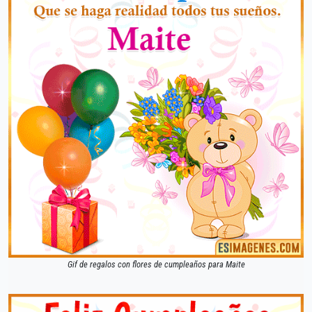
Gif de regalos con flores de cumpleaños para Maite