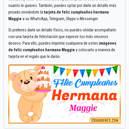
cuanto le quieres. También, puedes optar por darle un detalle más
privado enviándole la
tarjeta de feliz cumpleaños hermana
Maggie
a su WhatsApp, Telegram, Skype o Messenger.
Si prefieres darle un detalle físico, no puedes olvidar acompañarlo
con una tarjeta de felicitación que exprese tus más sinceros
deseos. Para ello, puedes imprimir cualquiera de estas
imágenes
de feliz cumpleaños hermana Maggie
y colocarlo a manera de
tarjeta en el regalo que le darás.