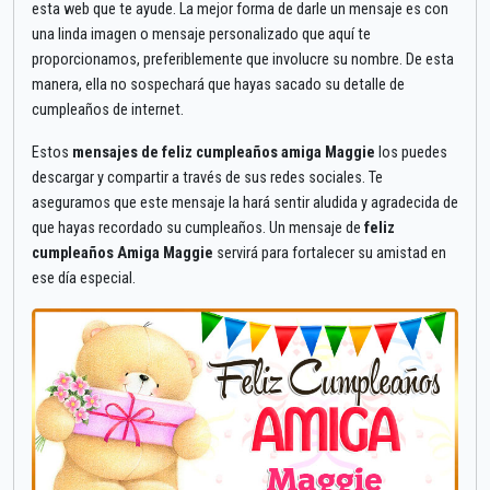
esta web que te ayude. La mejor forma de darle un mensaje es con
una linda imagen o mensaje personalizado que aquí te
proporcionamos, preferiblemente que involucre su nombre. De esta
manera, ella no sospechará que hayas sacado su detalle de
cumpleaños de internet.
Estos
mensajes de feliz cumpleaños amiga Maggie
los puedes
descargar y compartir a través de sus redes sociales. Te
aseguramos que este mensaje la hará sentir aludida y agradecida de
que hayas recordado su cumpleaños. Un mensaje de
feliz
cumpleaños Amiga Maggie
servirá para fortalecer su amistad en
ese día especial.