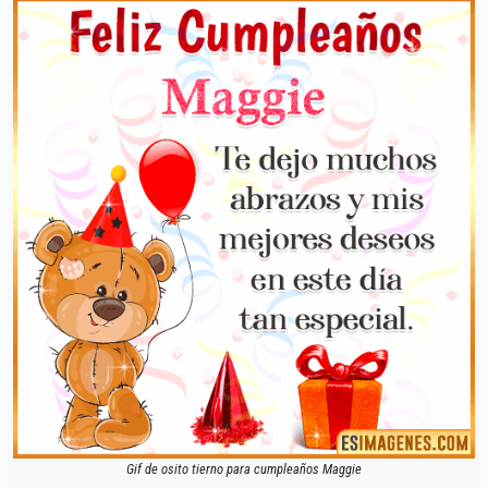
Gif de osito tierno para cumpleaños Maggie