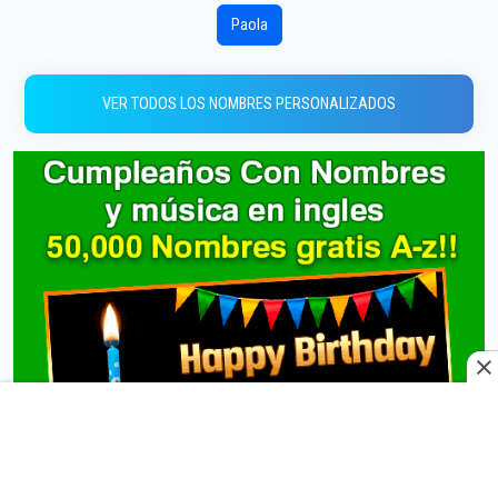
Paola
VER TODOS LOS NOMBRES PERSONALIZADOS