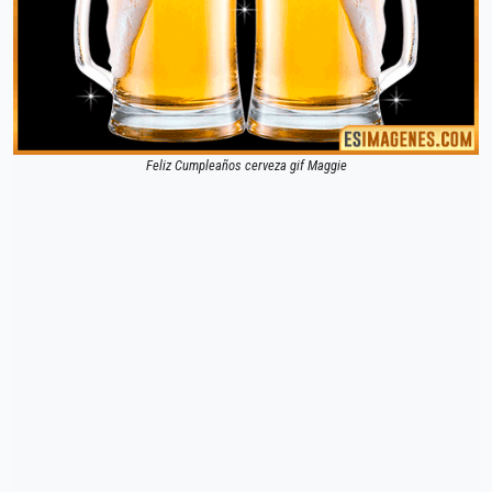
Feliz Cumpleaños cerveza gif Maggie