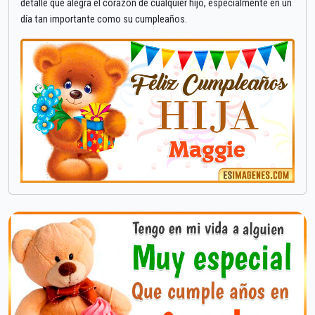
detalle que alegra el corazón de cualquier hijo, especialmente en un
día tan importante como su cumpleaños.