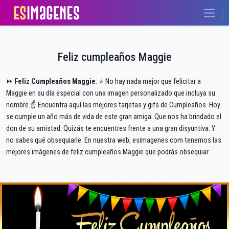
Feliz cumpleaños Maggie
⏩
Feliz Cumpleaños Maggie
. ⭐ No hay nada mejor que felicitar a
Maggie en su día especial con una imagen personalizado que incluya su
nombre.☝ Encuentra aquí las mejores tarjetas y gifs de Cumpleaños. Hoy
se cumple un año más de vida de este gran amiga. Que nos ha brindado el
don de su amistad. Quizás te encuentres frente a una gran disyuntiva. Y
no sabes qué obsequiarle. En nuestra web, esimagenes.com tenemos las
mejores imágenes de feliz cumpleaños Maggie que podrás obsequiar.