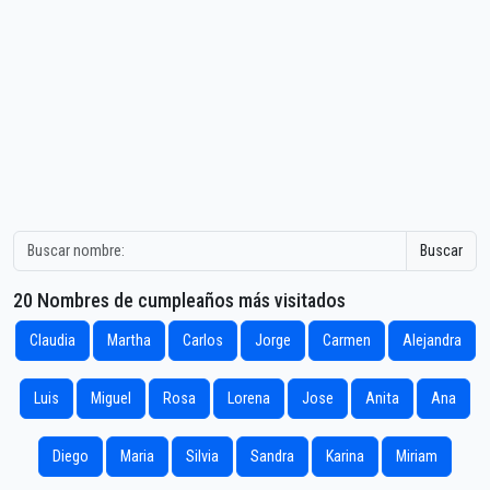
Buscar
20 Nombres de cumpleaños más visitados
Claudia
Martha
Carlos
Jorge
Carmen
Alejandra
Luis
Miguel
Rosa
Lorena
Jose
Anita
Ana
Diego
Maria
Silvia
Sandra
Karina
Miriam