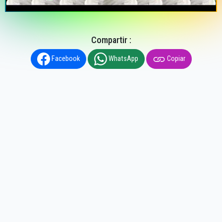
Compartir :
Facebook
WhatsApp
Copiar