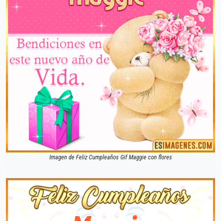
Imagen de Feliz Cumpleaños Gif Maggie con flores