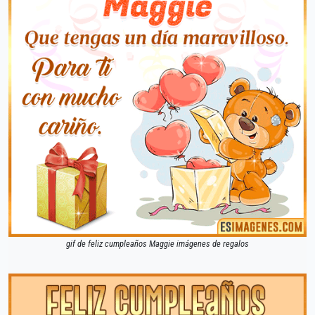
gif de feliz cumpleaños Maggie imágenes de regalos