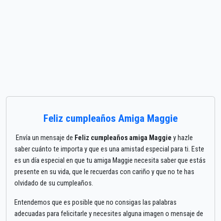
Feliz cumpleaños Amiga Maggie
Envía un mensaje de
Feliz cumpleaños amiga Maggie
y hazle
saber cuánto te importa y que es una amistad especial para ti. Este
es un día especial en que tu amiga Maggie necesita saber que estás
presente en su vida, que le recuerdas con cariño y que no te has
olvidado de su cumpleaños.
Entendemos que es posible que no consigas las palabras
adecuadas para felicitarle y necesites alguna imagen o mensaje de