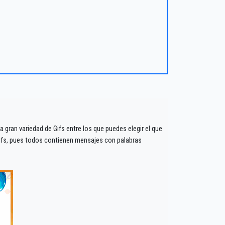
gran variedad de Gifs entre los que puedes elegir el que
ifs, pues todos contienen mensajes con palabras