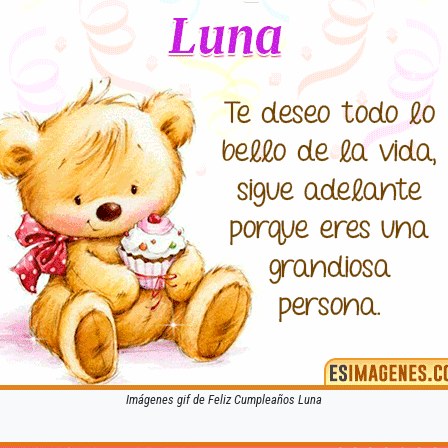
Imágenes gif de Feliz Cumpleaños Luna