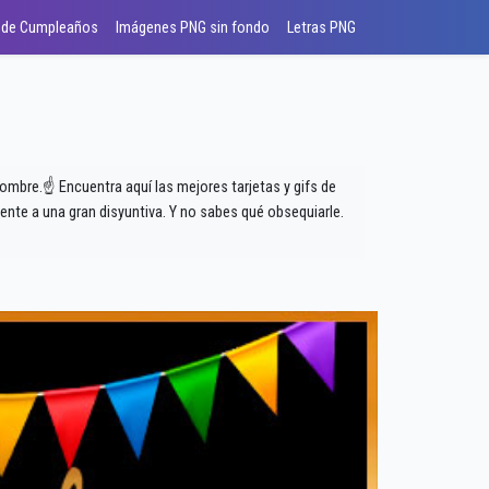
 de Cumpleaños
Imágenes PNG sin fondo
Letras PNG
nombre.☝ Encuentra aquí las mejores tarjetas y gifs de
nte a una gran disyuntiva. Y no sabes qué obsequiarle.