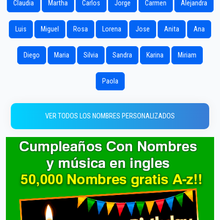
Claudia
Martha
Carlos
Jorge
Carmen
Alejandra
Luis
Miguel
Rosa
Lorena
Jose
Anita
Ana
Diego
Maria
Silvia
Sandra
Karina
Miriam
Paola
VER TODOS LOS NOMBRES PERSONALIZADOS