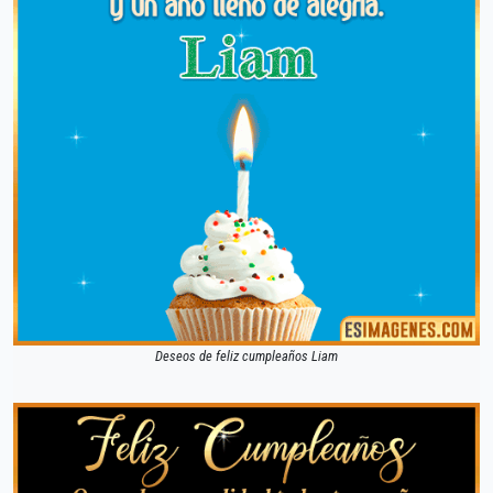
Deseos de feliz cumpleaños Liam