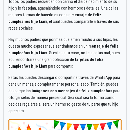
Todos los padres recuerdan con cariño el día de nacimiento de su
hijo y lo festejan, agasajándole con hermosos detalles. Una de las
mejores formas de hacerlo es con un
mensaje de feliz
cumpleaños hijo Liam
, el cual puedes compartirle a través de sus
redes sociales.
Hay muchos padres que por más que amen mucho a sus hijos, les
cuesta mucho expresar sus sentimientos en un
mensaje de feliz
cumpleaños hijo Liam
. Si este es tu caso, no te sientas mal, pues
aquí encontrarás una gran colección de
tarjetas de feliz
cumpleaños hijo Liam
para compartir.
Estas las puedes descargar o compartir a través de WhatsApp para
darle un mensaje completamente personalizado. También, puedes
descargar las
imágenes con mensajes de feliz cumpleaños
para
otorgárselas de manera presencial. Sea cual sea la forma como
decidas regalársela, será un hermoso gesto de tu parte que tu hijo
apreciará.