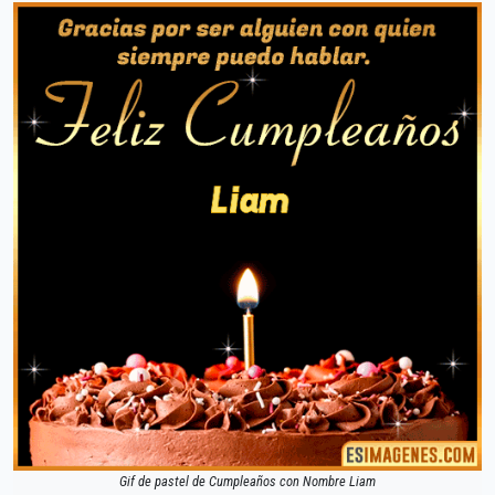
Gif de pastel de Cumpleaños con Nombre Liam