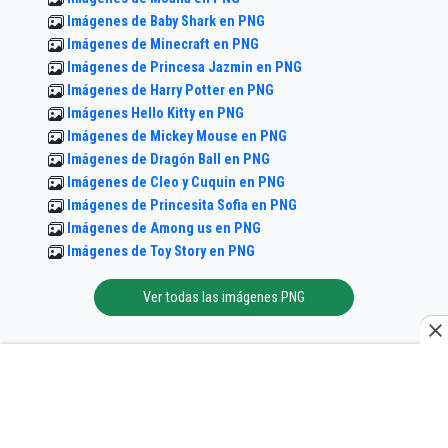
Imágenes de Baby Shark en PNG
Imágenes de Minecraft en PNG
Imágenes de Princesa Jazmin en PNG
Imágenes de Harry Potter en PNG
Imágenes Hello Kitty en PNG
Imágenes de Mickey Mouse en PNG
Imágenes de Dragón Ball en PNG
Imágenes de Cleo y Cuquin en PNG
Imágenes de Princesita Sofia en PNG
Imágenes de Among us en PNG
Imágenes de Toy Story en PNG
Ver todas las imágenes PNG
Copyright © 2026 esimagenes.com |
Políticas de Privacidad
Contacto