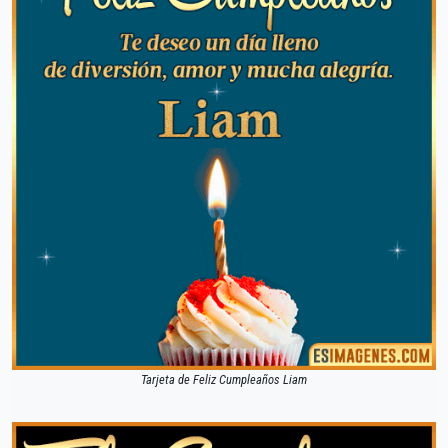
Tarjeta de Feliz Cumpleaños Liam