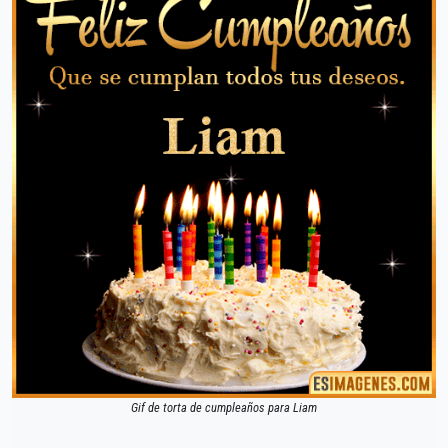
Gif de torta de cumpleaños para Liam