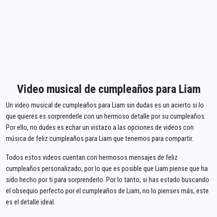
Video musical de cumpleaños para Liam
Un video musical de cumpleaños para Liam sin dudas es un acierto si lo
que quieres es sorprenderle con un hermoso detalle por su cumpleaños.
Por ello, no dudes es echar un vistazo a las opciones de videos con
música de feliz cumpleaños para Liam que tenemos para compartir.
Todos estos videos cuentan con hermosos mensajes de feliz
cumpleaños personalizado, por lo que es posible que Liam piense que ha
sido hecho por ti para sorprenderlo. Por lo tanto, si has estado buscando
el obsequio perfecto por el cumpleaños de Liam, no lo pienses más, este
es el detalle ideal.