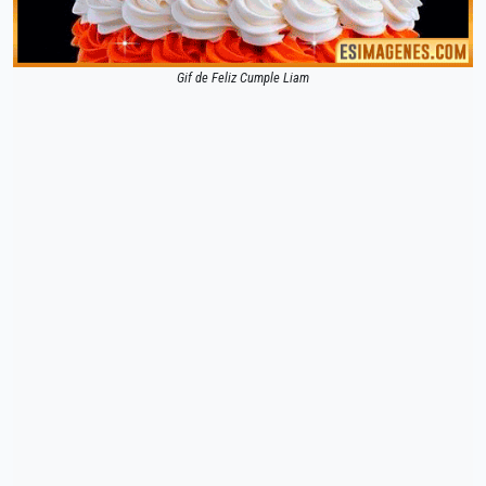
Gif de Feliz Cumple Liam