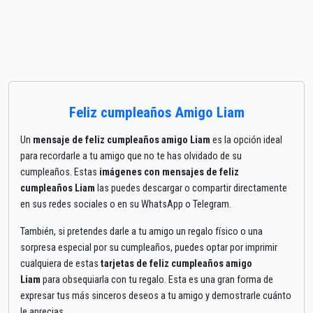
Feliz cumpleaños Amigo Liam
Un
mensaje de feliz cumpleaños amigo Liam
es la opción ideal
para recordarle a tu amigo que no te has olvidado de su
cumpleaños. Estas
imágenes con mensajes de feliz
cumpleaños Liam
las puedes descargar o compartir directamente
en sus redes sociales o en su WhatsApp o Telegram.
También, si pretendes darle a tu amigo un regalo físico o una
sorpresa especial por su cumpleaños, puedes optar por imprimir
cualquiera de estas
tarjetas de feliz cumpleaños amigo
Liam
para obsequiarla con tu regalo. Esta es una gran forma de
expresar tus más sinceros deseos a tu amigo y demostrarle cuánto
le aprecias.