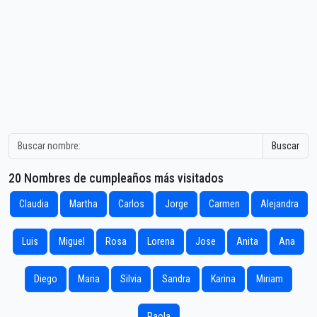
Buscar
20 Nombres de cumpleaños más visitados
Claudia
Martha
Carlos
Jorge
Carmen
Alejandra
Luis
Miguel
Rosa
Lorena
Jose
Anita
Ana
Diego
Maria
Silvia
Sandra
Karina
Miriam
Paola