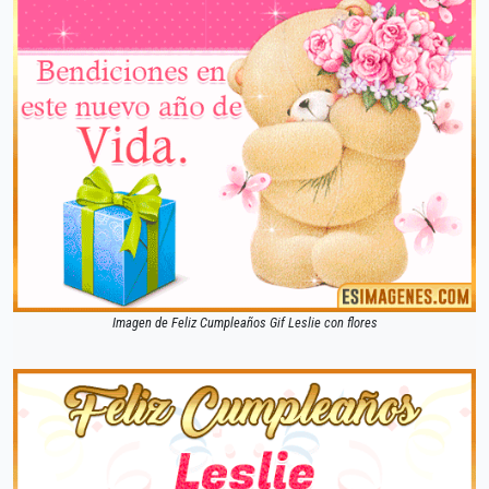
Imagen de Feliz Cumpleaños Gif Leslie con flores