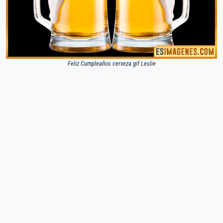
Feliz Cumpleaños cerveza gif Leslie