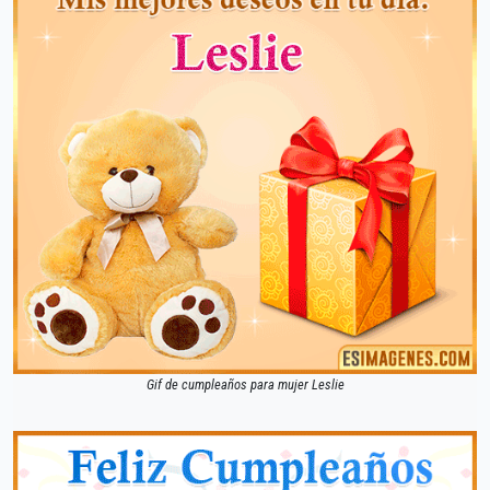
Gif de cumpleaños para mujer Leslie