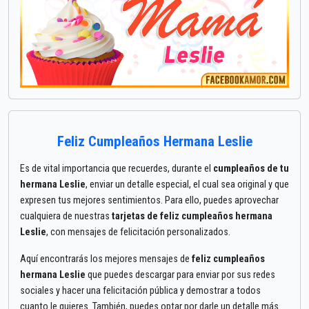
Feliz Cumpleaños Hermana Leslie
Es de vital importancia que recuerdes, durante el
cumpleaños de tu
hermana Leslie
, enviar un detalle especial, el cual sea original y que
expresen tus mejores sentimientos. Para ello, puedes aprovechar
cualquiera de nuestras
tarjetas de feliz cumpleaños hermana
Leslie
, con mensajes de felicitación personalizados.
Aquí encontrarás los mejores mensajes de
feliz cumpleaños
hermana Leslie
que puedes descargar para enviar por sus redes
sociales y hacer una felicitación pública y demostrar a todos
cuanto le quieres. También, puedes optar por darle un detalle más