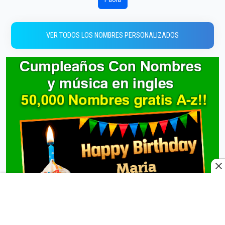
VER TODOS LOS NOMBRES PERSONALIZADOS