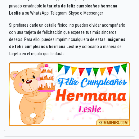
privado enviándole la
tarjeta de feliz cumpleaños hermana
Leslie
a su WhatsApp, Telegram, Skype o Messenger.
Si prefieres darle un detalle físico, no puedes olvidar acompañarlo
con una tarjeta de felicitación que exprese tus más sinceros
deseos. Para ello, puedes imprimir cualquiera de estas
imágenes
de feliz cumpleaños hermana Leslie
y colocarlo a manera de
tarjeta en el regalo que le darás.