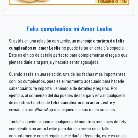
Feliz cumpleaños mi Amor Leslie
Si estás en una relación con Leslie, un mensaje o
tarjeta de feliz
cumpleaños mi amor Leslie
no puede faltar en este día especial.
Este es el tipo de detalle perfecto para complementar el regalo que
pienses darle a tu pareja y hacerla sentir agasajada.
Cuando estás en una relación, una de las fechas más importantes
son los cumpleaños, pues es el momento adecuado para hacerle
saber cuánto te importa, llenándole de detalles y regalos. Por
ejemplo, al comienzo del día puedes descargar y enviar cualquiera
de nuestras tarjetas de
feliz cumpleaños mi amor Leslie
y
enviársela por WhatsApp o cualquiera de sus redes sociales.
También, puedes imprimir cualquiera de nuestros mensajes de feliz
cumpleaños mi amor Leslie para dársela como un detalle
conjuntamente con el regale que le darás. Recuerda, este es un día