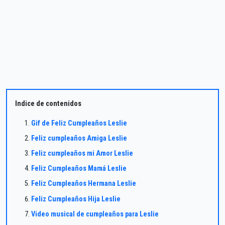
Indice de contenidos
Gif de Feliz Cumpleaños Leslie
Feliz cumpleaños Amiga Leslie
Feliz cumpleaños mi Amor Leslie
Feliz Cumpleaños Mamá Leslie
Feliz Cumpleaños Hermana Leslie
Feliz Cumpleaños Hija Leslie
Video musical de cumpleaños para Leslie