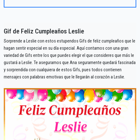
Gif de Feliz Cumpleaños Leslie
Sorprende a Leslie con estos estupendos Gifs de feliz cumpleaños que le
hagan sentir especial en su día especial. Aquí contamos con una gran
variedad de Gifs entre los que puedes elegir el que consideres que más le
gustará a Leslie. Te aseguramos que Ana seguramente quedará fascinada
y sorprendida con cualquiera de estos Gifs, pues todos contienen
mensajes con palabras emotivas que le llegarán al corazón a Leslie.