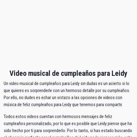
Video musical de cumpleaños para Leidy
Un video musical de cumpleaños para Leidy sin dudas es un acierto si lo
que quieres es sorprenderle con un hermoso detalle por su cumpleaños.
Por ello, no dudes es echar un vistazo a las opciones de videos con
música de feliz cumpleaños para Leidy que tenemos para compartir.
Todos estos videos cuentan con hermosos mensajes de feliz
cumpleaños personalizado, por lo que es posible que Leidy piense que ha
sido hecho por ti para sorprenderlo. Por lo tanto, si has estado buscando