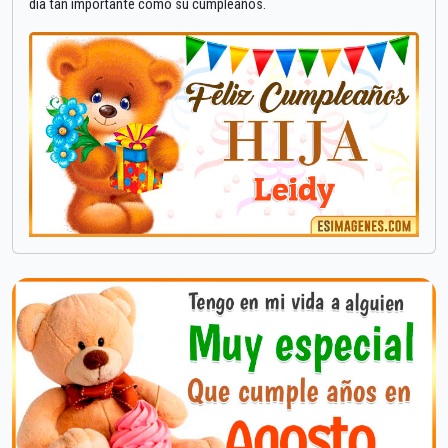
día tan importante como su cumpleaños.