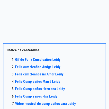
Indice de contenidos
Gif de Feliz Cumpleaños Leidy
Feliz cumpleaños Amiga Leidy
Feliz cumpleaños mi Amor Leidy
Feliz Cumpleaños Mamá Leidy
Feliz Cumpleaños Hermana Leidy
Feliz Cumpleaños Hija Leidy
Video musical de cumpleaños para Leidy