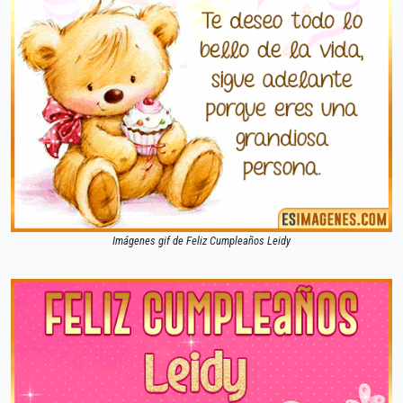
Imágenes gif de Feliz Cumpleaños Leidy