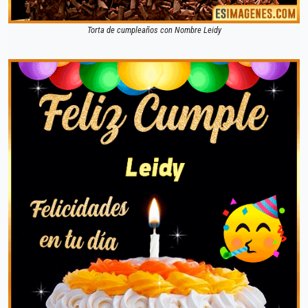
Torta de cumpleaños con Nombre Leidy