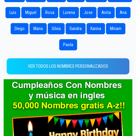
Luis
Miguel
Rosa
Lorena
Jose
Anita
Ana
Diego
Maria
Silvia
Sandra
Karina
Miriam
Paola
VER TODOS LOS NOMBRES PERSONALIZADOS