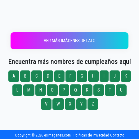
VER MÁS IMÁGENES DE LALO
Encuentra más nombres de cumpleaños aquí
A
B
C
D
E
F
G
H
I
J
K
L
M
N
O
P
Q
R
S
T
U
V
W
X
Y
Z
Copyright © 2026 esimagenes.com |
Políticas de Privacidad
Contacto