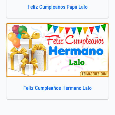
Feliz Cumpleaños Papá Lalo
Feliz Cumpleaños Hermano Lalo