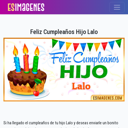
Feliz Cumpleaños Hijo Lalo
Si ha llegado el cumpleaños de tu hijo Lalo y deseas enviarle un bonito