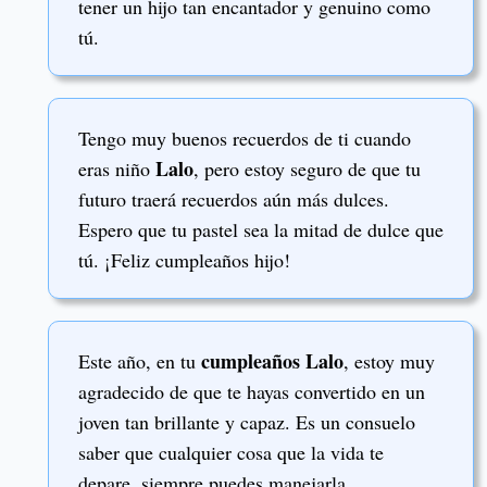
tener un hijo tan encantador y genuino como
tú.
Tengo muy buenos recuerdos de ti cuando
Lalo
eras niño
, pero estoy seguro de que tu
futuro traerá recuerdos aún más dulces.
Espero que tu pastel sea la mitad de dulce que
tú. ¡Feliz cumpleaños hijo!
cumpleaños Lalo
Este año, en tu
, estoy muy
agradecido de que te hayas convertido en un
joven tan brillante y capaz. Es un consuelo
saber que cualquier cosa que la vida te
depare, siempre puedes manejarla.