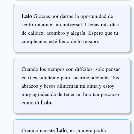
Lalo
Gracias por darme la oportunidad de
sentir un amor tan universal. Llenas mis días
de calidez, asombro y alegría. Espero que tu
cumpleaños esté lleno de lo mismo.
Cuando los tiempos son difíciles, solo pensar
en ti es suficiente para sacarme adelante. Tus
abrazos y besos alimentan mi alma y estoy
muy agradecida de tener un hijo tan precioso
Lalo.
como tú
Lalo
Cuando naciste
, ni siquiera podía