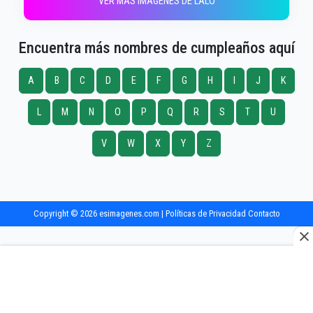
VER MÁS IMÁGENES DE LALO
Encuentra más nombres de cumpleaños aquí
A
B
C
D
E
F
G
H
I
J
K
L
M
N
O
P
Q
R
S
T
U
V
W
X
Y
Z
Copyright © 2026 esimagenes.com |
Políticas de Privacidad
Contacto