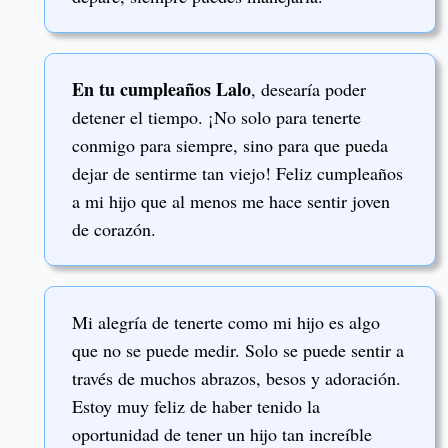
En tu cumpleaños Lalo
, desearía poder
detener el tiempo. ¡No solo para tenerte
conmigo para siempre, sino para que pueda
dejar de sentirme tan viejo! Feliz cumpleaños
a mi hijo que al menos me hace sentir joven
de corazón.
Mi alegría de tenerte como mi hijo es algo
que no se puede medir. Solo se puede sentir a
través de muchos abrazos, besos y adoración.
Estoy muy feliz de haber tenido la
oportunidad de tener un hijo tan increíble