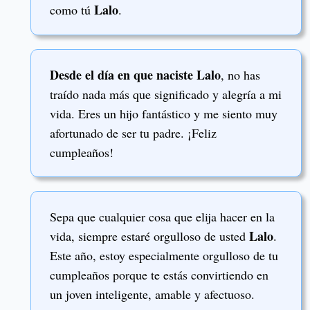
Lalo
como tú
.
Desde el día en que naciste Lalo
, no has
traído nada más que significado y alegría a mi
vida. Eres un hijo fantástico y me siento muy
afortunado de ser tu padre. ¡Feliz
cumpleaños!
Sepa que cualquier cosa que elija hacer en la
Lalo
vida, siempre estaré orgulloso de usted
.
Este año, estoy especialmente orgulloso de tu
cumpleaños porque te estás convirtiendo en
un joven inteligente, amable y afectuoso.