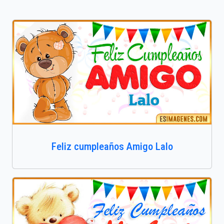
Feliz cumpleaños Amigo Lalo