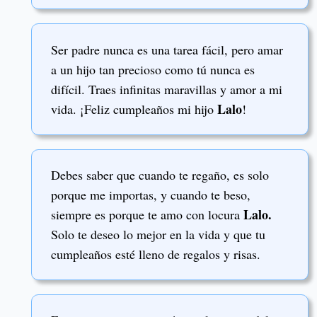
Ser padre nunca es una tarea fácil, pero amar
a un hijo tan precioso como tú nunca es
difícil. Traes infinitas maravillas y amor a mi
Lalo
vida. ¡Feliz cumpleaños mi hijo
!
Debes saber que cuando te regaño, es solo
porque me importas, y cuando te beso,
Lalo.
siempre es porque te amo con locura
Solo te deseo lo mejor en la vida y que tu
cumpleaños esté lleno de regalos y risas.