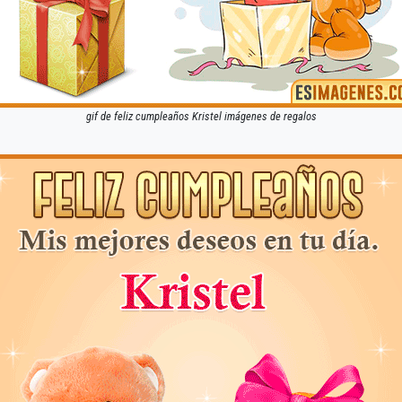
gif de feliz cumpleaños Kristel imágenes de regalos