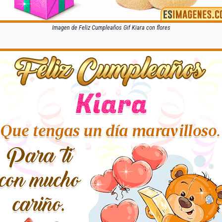
Imagen de Feliz Cumpleaños Gif Kiara con flores