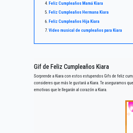
Feliz Cumpleaños Mamá Kiara
Feliz Cumpleaños Hermana Kiara
Feliz Cumpleaños Hija Kiara
Video musical de cumpleaños para Kiara
Gif de Feliz Cumpleaños Kiara
Sorprende a Kiara con estos estupendos Gifs de feliz cump
consideres que más le gustará a Kiara. Te aseguramos qu
emotivas que le llegarán al corazón a Kiara.