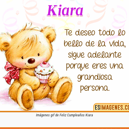
Imágenes gif de Feliz Cumpleaños Kiara