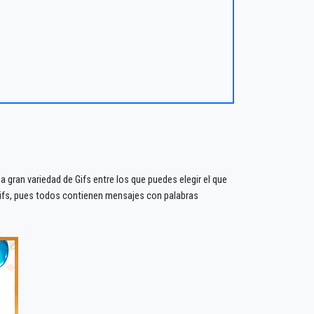
gran variedad de Gifs entre los que puedes elegir el que
Gifs, pues todos contienen mensajes con palabras