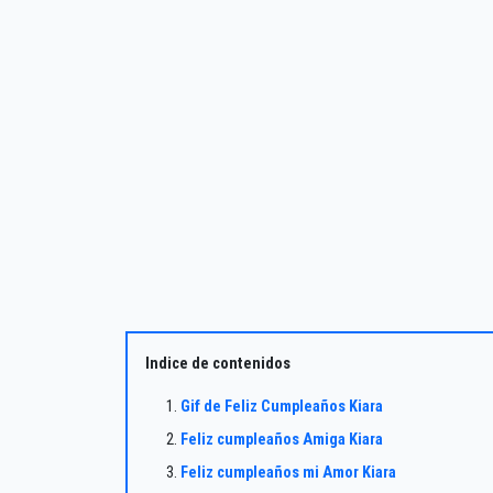
Indice de contenidos
Gif de Feliz Cumpleaños Kiara
Feliz cumpleaños Amiga Kiara
Feliz cumpleaños mi Amor Kiara