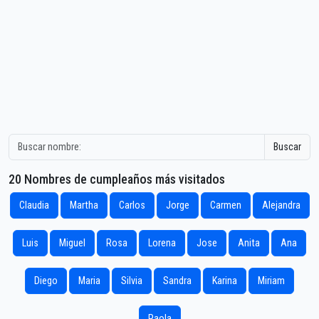
Buscar
20 Nombres de cumpleaños más visitados
Claudia
Martha
Carlos
Jorge
Carmen
Alejandra
Luis
Miguel
Rosa
Lorena
Jose
Anita
Ana
Diego
Maria
Silvia
Sandra
Karina
Miriam
Paola