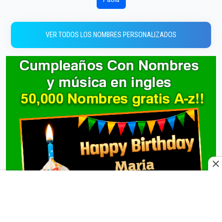
VER TODOS LOS NOMBRES PERSONALIZADOS