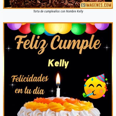
Torta de cumpleaños con Nombre Kelly