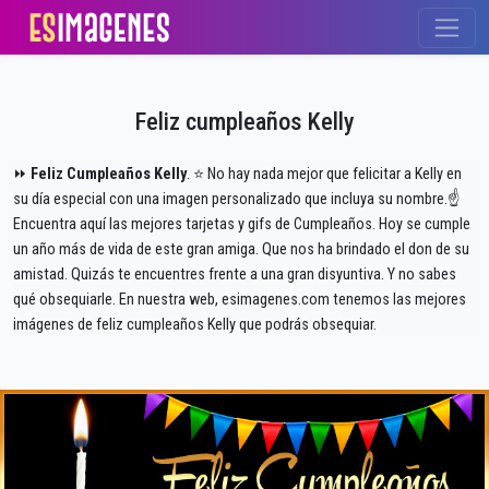
Feliz cumpleaños Kelly
⏩
Feliz Cumpleaños Kelly
. ⭐ No hay nada mejor que felicitar a Kelly en
su día especial con una imagen personalizado que incluya su nombre.☝
Encuentra aquí las mejores tarjetas y gifs de Cumpleaños. Hoy se cumple
un año más de vida de este gran amiga. Que nos ha brindado el don de su
amistad. Quizás te encuentres frente a una gran disyuntiva. Y no sabes
qué obsequiarle. En nuestra web, esimagenes.com tenemos las mejores
imágenes de feliz cumpleaños Kelly que podrás obsequiar.