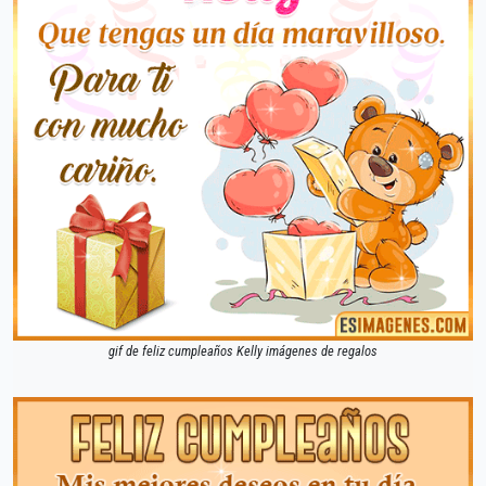
gif de feliz cumpleaños Kelly imágenes de regalos