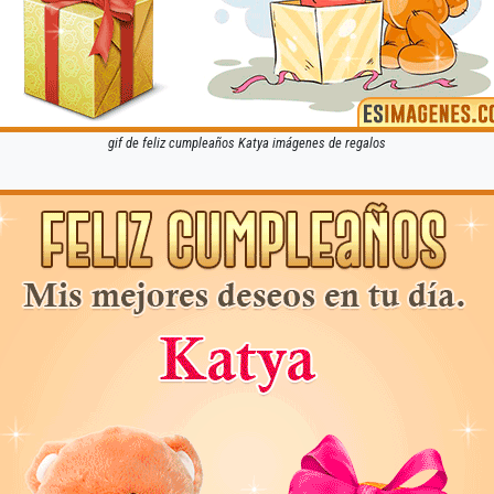
gif de feliz cumpleaños Katya imágenes de regalos