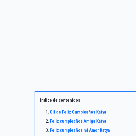
Indice de contenidos
Gif de Feliz Cumpleaños Katya
Feliz cumpleaños Amiga Katya
Feliz cumpleaños mi Amor Katya