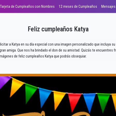
Tarjeta de Cumpleaños con Nombres
12 meses de Cumpleaños
Mensajes
Feliz cumpleaños Katya
licitar a Katya en su día especial con una imagen personalizado que incluya su
an amiga. Que nos ha brindado el don de su amistad. Quizás te encuentres fre
mágenes de feliz cumpleaños Katya que podrás obsequiar.