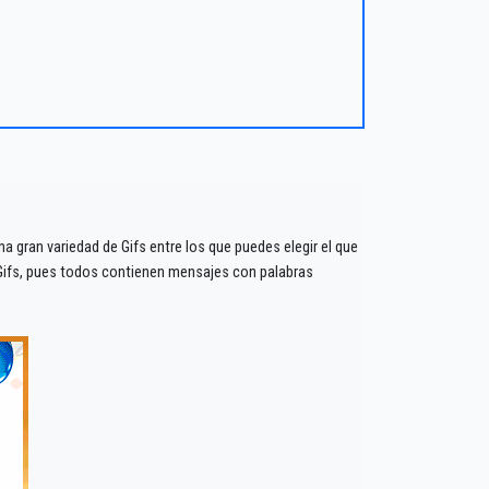
 gran variedad de Gifs entre los que puedes elegir el que
Gifs, pues todos contienen mensajes con palabras