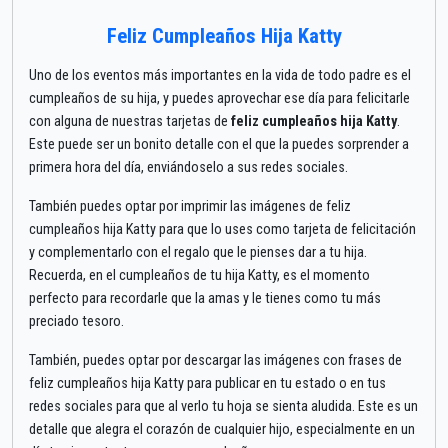
Feliz Cumpleaños Hija Katty
Uno de los eventos más importantes en la vida de todo padre es el
cumpleaños de su hija, y puedes aprovechar ese día para felicitarle
con alguna de nuestras tarjetas de
feliz cumpleaños hija Katty
.
Este puede ser un bonito detalle con el que la puedes sorprender a
primera hora del día, enviándoselo a sus redes sociales.
También puedes optar por imprimir las imágenes de feliz
cumpleaños hija Katty para que lo uses como tarjeta de felicitación
y complementarlo con el regalo que le pienses dar a tu hija.
Recuerda, en el cumpleaños de tu hija Katty, es el momento
perfecto para recordarle que la amas y le tienes como tu más
preciado tesoro.
También, puedes optar por descargar las imágenes con frases de
feliz cumpleaños hija Katty para publicar en tu estado o en tus
redes sociales para que al verlo tu hoja se sienta aludida. Este es un
detalle que alegra el corazón de cualquier hijo, especialmente en un