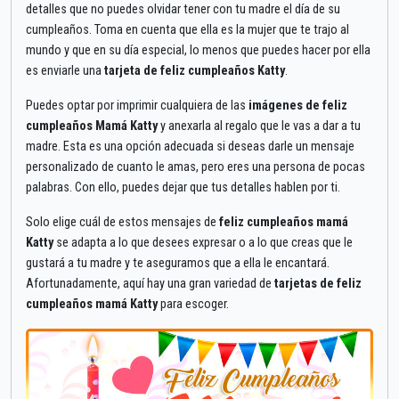
detalles que no puedes olvidar tener con tu madre el día de su
cumpleaños. Toma en cuenta que ella es la mujer que te trajo al
mundo y que en su día especial, lo menos que puedes hacer por ella
es enviarle una
tarjeta de feliz cumpleaños Katty
.
Puedes optar por imprimir cualquiera de las
imágenes de feliz
cumpleaños Mamá Katty
y anexarla al regalo que le vas a dar a tu
madre. Esta es una opción adecuada si deseas darle un mensaje
personalizado de cuanto le amas, pero eres una persona de pocas
palabras. Con ello, puedes dejar que tus detalles hablen por ti.
Solo elige cuál de estos mensajes de
feliz cumpleaños mamá
Katty
se adapta a lo que desees expresar o a lo que creas que le
gustará a tu madre y te aseguramos que a ella le encantará.
Afortunadamente, aquí hay una gran variedad de
tarjetas de feliz
cumpleaños mamá Katty
para escoger.