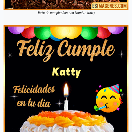
Torta de cumpleaños con Nombre Katty