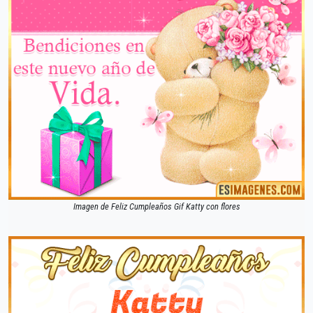
Imagen de Feliz Cumpleaños Gif Katty con flores