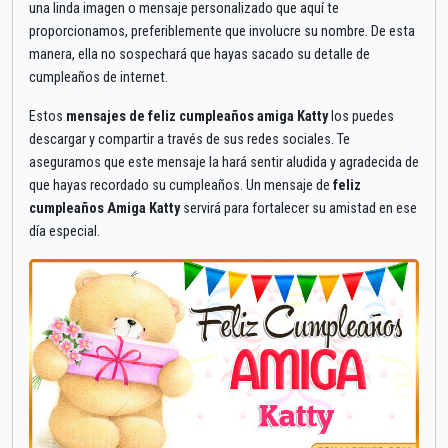
una linda imagen o mensaje personalizado que aquí te
proporcionamos, preferiblemente que involucre su nombre. De esta
manera, ella no sospechará que hayas sacado su detalle de
cumpleaños de internet.
Estos
mensajes de feliz cumpleaños amiga Katty
los puedes
descargar y compartir a través de sus redes sociales. Te
aseguramos que este mensaje la hará sentir aludida y agradecida de
que hayas recordado su cumpleaños. Un mensaje de
feliz
cumpleaños Amiga Katty
servirá para fortalecer su amistad en ese
día especial.