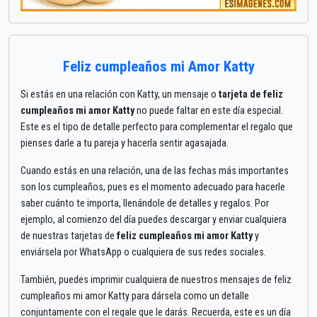
Feliz cumpleaños mi Amor Katty
Si estás en una relación con Katty, un mensaje o
tarjeta de feliz
cumpleaños mi amor Katty
no puede faltar en este día especial.
Este es el tipo de detalle perfecto para complementar el regalo que
pienses darle a tu pareja y hacerla sentir agasajada.
Cuando estás en una relación, una de las fechas más importantes
son los cumpleaños, pues es el momento adecuado para hacerle
saber cuánto te importa, llenándole de detalles y regalos. Por
ejemplo, al comienzo del día puedes descargar y enviar cualquiera
de nuestras tarjetas de
feliz cumpleaños mi amor Katty
y
enviársela por WhatsApp o cualquiera de sus redes sociales.
También, puedes imprimir cualquiera de nuestros mensajes de feliz
cumpleaños mi amor Katty para dársela como un detalle
conjuntamente con el regale que le darás. Recuerda, este es un día