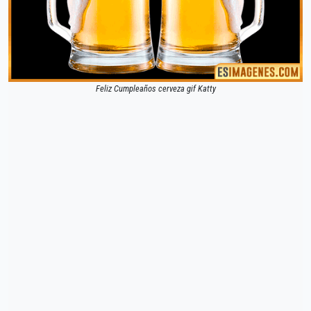
Feliz Cumpleaños cerveza gif Katty