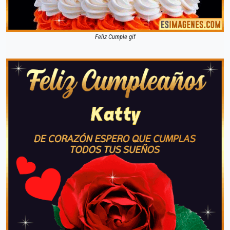
Feliz Cumple gif