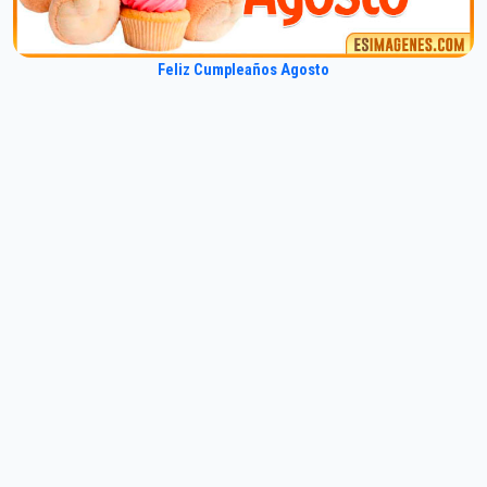
Feliz Cumpleaños Agosto