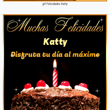
gif Felicidades Katty