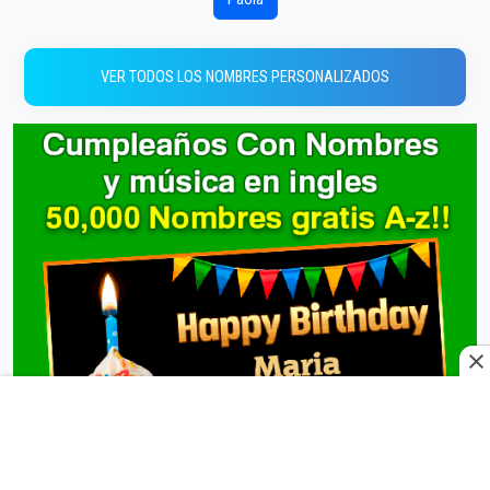
VER TODOS LOS NOMBRES PERSONALIZADOS