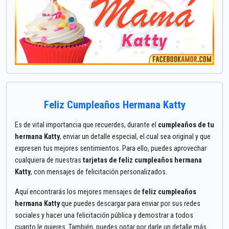
Feliz Cumpleaños Hermana Katty
Es de vital importancia que recuerdes, durante el
cumpleaños de tu
hermana Katty
, enviar un detalle especial, el cual sea original y que
expresen tus mejores sentimientos. Para ello, puedes aprovechar
cualquiera de nuestras
tarjetas de feliz cumpleaños hermana
Katty
, con mensajes de felicitación personalizados.
Aquí encontrarás los mejores mensajes de
feliz cumpleaños
hermana Katty
que puedes descargar para enviar por sus redes
sociales y hacer una felicitación pública y demostrar a todos
cuanto le quieres. También, puedes optar por darle un detalle más