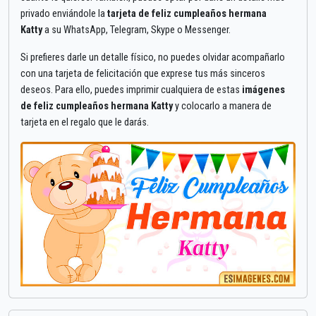
privado enviándole la
tarjeta de feliz cumpleaños hermana
Katty
a su WhatsApp, Telegram, Skype o Messenger.
Si prefieres darle un detalle físico, no puedes olvidar acompañarlo
con una tarjeta de felicitación que exprese tus más sinceros
deseos. Para ello, puedes imprimir cualquiera de estas
imágenes
de feliz cumpleaños hermana Katty
y colocarlo a manera de
tarjeta en el regalo que le darás.