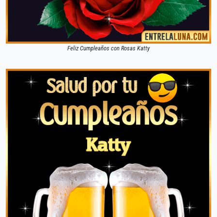
Feliz Cumpleaños con Rosas Katty