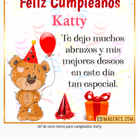
Gif de osito tierno para cumpleaños Katty