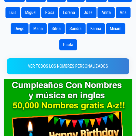
Luis
Miguel
Rosa
Lorena
Jose
Anita
Ana
Diego
Maria
Silvia
Sandra
Karina
Miriam
Paola
VER TODOS LOS NOMBRES PERSONALIZADOS