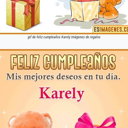
gif de feliz cumpleaños Karely imágenes de regalos