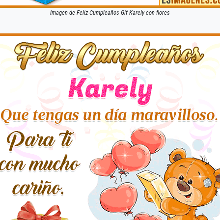
Imagen de Feliz Cumpleaños Gif Karely con flores