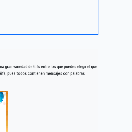
 gran variedad de Gifs entre los que puedes elegir el que
Gifs, pues todos contienen mensajes con palabras