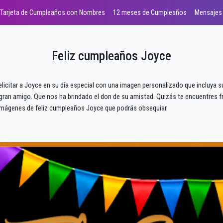
Tarjeta de Cumpleaños con Nombres
12 meses de Cumpleaños
Mensajes
Feliz cumpleaños Joyce
elicitar a Joyce en su día especial con una imagen personalizado que incluya s
an amigo. Que nos ha brindado el don de su amistad. Quizás te encuentres fre
mágenes de feliz cumpleaños Joyce que podrás obsequiar.