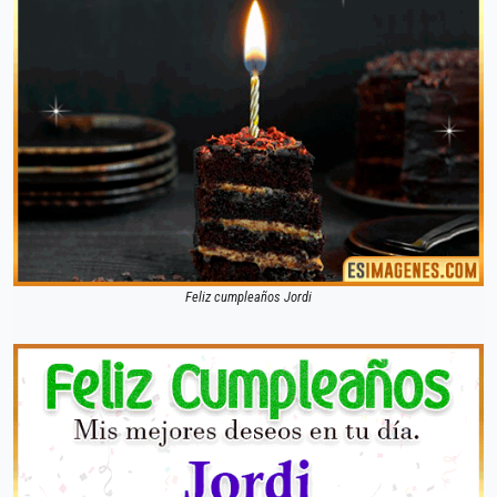
Feliz cumpleaños Jordi