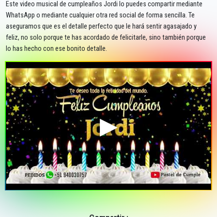
Este video musical de cumpleaños Jordi lo puedes compartir mediante
WhatsApp o mediante cualquier otra red social de forma sencilla. Te
aseguramos que es el detalle perfecto que le hará sentir agasajado y
feliz, no solo porque te has acordado de felicitarle, sino también porque
lo has hecho con ese bonito detalle.