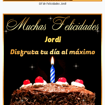
Gif de Felicidades Jordi