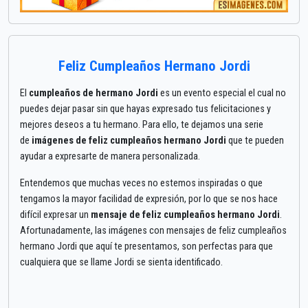
Feliz Cumpleaños Hermano Jordi
El
cumpleaños de hermano Jordi
es un evento especial el cual no
puedes dejar pasar sin que hayas expresado tus felicitaciones y
mejores deseos a tu hermano. Para ello, te dejamos una serie
de
imágenes de feliz cumpleaños hermano Jordi
que te pueden
ayudar a expresarte de manera personalizada.
Entendemos que muchas veces no estemos inspiradas o que
tengamos la mayor facilidad de expresión, por lo que se nos hace
difícil expresar un
mensaje de feliz cumpleaños hermano Jordi
.
Afortunadamente, las imágenes con mensajes de feliz cumpleaños
hermano Jordi que aquí te presentamos, son perfectas para que
cualquiera que se llame Jordi se sienta identificado.