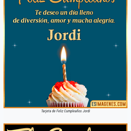
Tarjeta de Feliz Cumpleaños Jordi