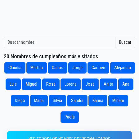
Buscar
20 Nombres de cumpleaños más visitados
Claudia
Martha
Carlos
Jorge
Carmen
Alejandra
Luis
Miguel
Rosa
Lorena
Jose
Anita
Ana
Diego
Maria
Silvia
Sandra
Karina
Miriam
Paola