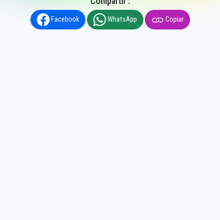
Compartir :
Facebook
WhatsApp
Copiar