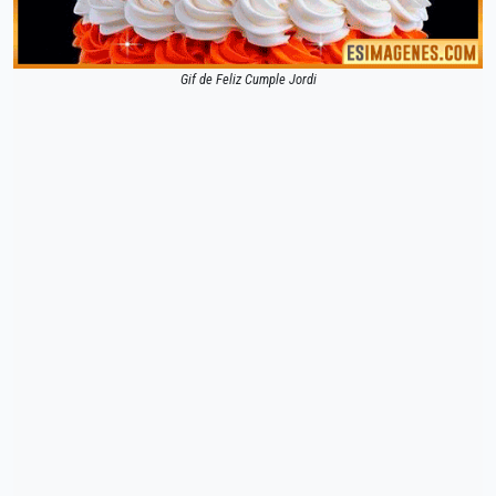
Gif de Feliz Cumple Jordi