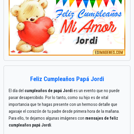
Feliz Cumpleaños Papá Jordi
El día del
cumpleaños de papá Jordi
es un evento que no puede
pasar desapercibido. Por lo tanto, como su hijo es de vital
importancia que te hagas presente con un hermoso detalle que
agasaje el corazón de tu padre desde primera hora de la mañana.
Para ello, te dejamos algunas imágenes con
mensajes de feliz
cumpleaños papá Jordi
.