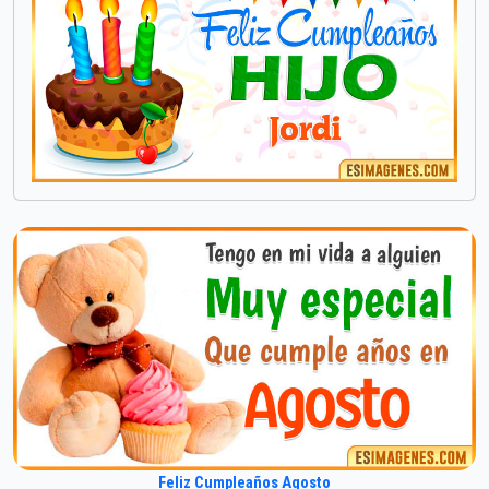
Feliz Cumpleaños Agosto