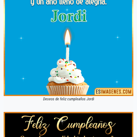
Deseos de feliz cumpleaños Jordi