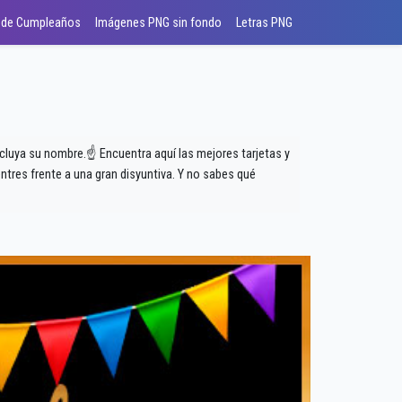
 de Cumpleaños
Imágenes PNG sin fondo
Letras PNG
ncluya su nombre.☝ Encuentra aquí las mejores tarjetas y
tres frente a una gran disyuntiva. Y no sabes qué