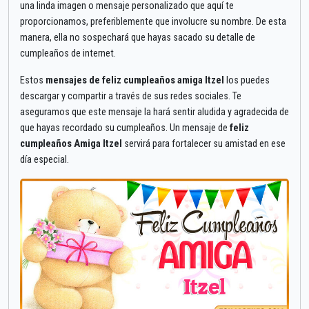
una linda imagen o mensaje personalizado que aquí te
proporcionamos, preferiblemente que involucre su nombre. De esta
manera, ella no sospechará que hayas sacado su detalle de
cumpleaños de internet.
Estos
mensajes de feliz cumpleaños amiga Itzel
los puedes
descargar y compartir a través de sus redes sociales. Te
aseguramos que este mensaje la hará sentir aludida y agradecida de
que hayas recordado su cumpleaños. Un mensaje de
feliz
cumpleaños Amiga Itzel
servirá para fortalecer su amistad en ese
día especial.