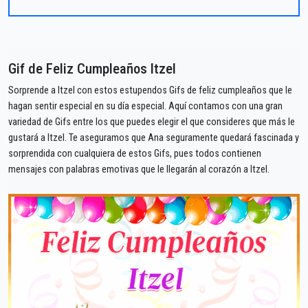
Gif de Feliz Cumpleaños Itzel
Sorprende a Itzel con estos estupendos Gifs de feliz cumpleaños que le
hagan sentir especial en su día especial. Aquí contamos con una gran
variedad de Gifs entre los que puedes elegir el que consideres que más le
gustará a Itzel. Te aseguramos que Ana seguramente quedará fascinada y
sorprendida con cualquiera de estos Gifs, pues todos contienen
mensajes con palabras emotivas que le llegarán al corazón a Itzel.