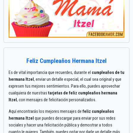
Feliz Cumpleaños Hermana Itzel
Es de vital importancia que recuerdes, durante el
cumpleaños de tu
hermana Itzel
, enviar un detalle especial, el cual sea original y que
expresen tus mejores sentimientos. Para ello, puedes aprovechar
cualquiera de nuestras
tarjetas de feliz cumpleaños hermana
Itzel
, con mensajes de felicitación personalizados.
Aquí encontrarás los mejores mensajes de
feliz cumpleaños
hermana Itzel
que puedes descargar para enviar por sus redes
sociales y hacer una felicitación pública y demostrar a todos
cuanto le quieres. También, puedes optar por darle un detalle más