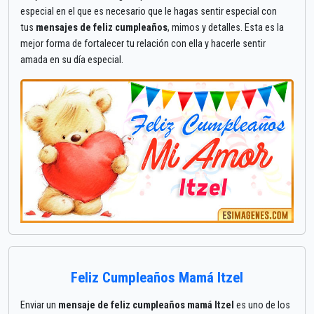
especial en el que es necesario que le hagas sentir especial con
tus
mensajes de feliz cumpleaños
, mimos y detalles. Esta es la
mejor forma de fortalecer tu relación con ella y hacerle sentir
amada en su día especial.
Feliz Cumpleaños Mamá Itzel
Enviar un
mensaje de feliz cumpleaños mamá Itzel
es uno de los