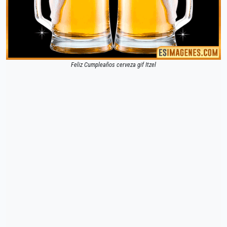
Feliz Cumpleaños cerveza gif Itzel