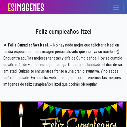
Feliz cumpleaños Itzel
⏩
Feliz Cumpleaños Itzel
. ⭐ No hay nada mejor que felicitar a Itzel en
su día especial con una imagen personalizado que incluya su nombre.☝
Encuentra aquí las mejores tarjetas y gifs de Cumpleaños. Hoy se cumple
un año más de vida de este gran amiga. Que nos ha brindado el don de su
amistad. Quizás te encuentres frente a una gran disyuntiva. Y no sabes
qué obsequiarle. En nuestra web, esimagenes.com tenemos las mejores
imágenes de feliz cumpleaños Itzel que podrás obsequiar.