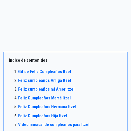
Indice de contenidos
Gif de Feliz Cumpleaños Itzel
Feliz cumpleaños Amiga Itzel
Feliz cumpleaños mi Amor Itzel
Feliz Cumpleaños Mamá Itzel
Feliz Cumpleaños Hermana Itzel
Feliz Cumpleaños Hija Itzel
Video musical de cumpleaños para Itzel