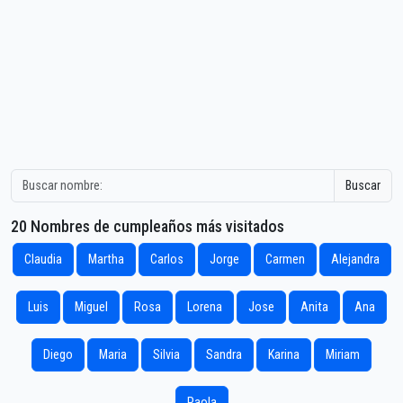
Buscar
20 Nombres de cumpleaños más visitados
Claudia
Martha
Carlos
Jorge
Carmen
Alejandra
Luis
Miguel
Rosa
Lorena
Jose
Anita
Ana
Diego
Maria
Silvia
Sandra
Karina
Miriam
Paola