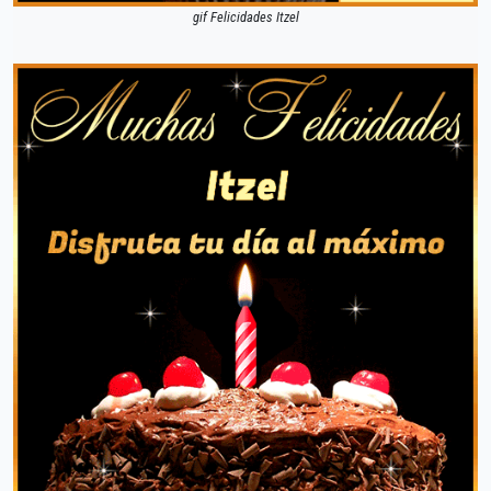
gif Felicidades Itzel