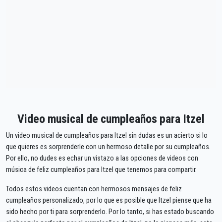
Video musical de cumpleaños para Itzel
Un video musical de cumpleaños para Itzel sin dudas es un acierto si lo
que quieres es sorprenderle con un hermoso detalle por su cumpleaños.
Por ello, no dudes es echar un vistazo a las opciones de videos con
música de feliz cumpleaños para Itzel que tenemos para compartir.
Todos estos videos cuentan con hermosos mensajes de feliz
cumpleaños personalizado, por lo que es posible que Itzel piense que ha
sido hecho por ti para sorprenderlo. Por lo tanto, si has estado buscando