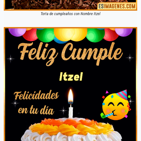
Torta de cumpleaños con Nombre Itzel