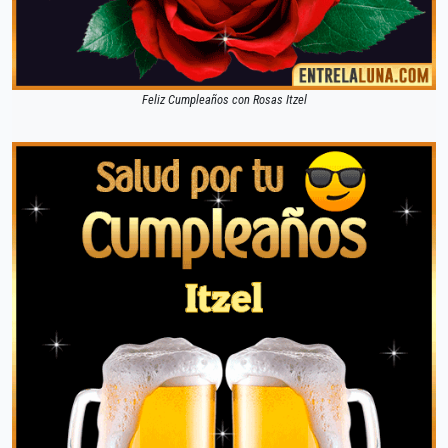
Feliz Cumpleaños con Rosas Itzel