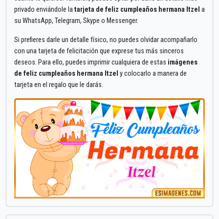
privado enviándole la
tarjeta de feliz cumpleaños hermana Itzel
a
su WhatsApp, Telegram, Skype o Messenger.
Si prefieres darle un detalle físico, no puedes olvidar acompañarlo
con una tarjeta de felicitación que exprese tus más sinceros
deseos. Para ello, puedes imprimir cualquiera de estas
imágenes
de feliz cumpleaños hermana Itzel
y colocarlo a manera de
tarjeta en el regalo que le darás.