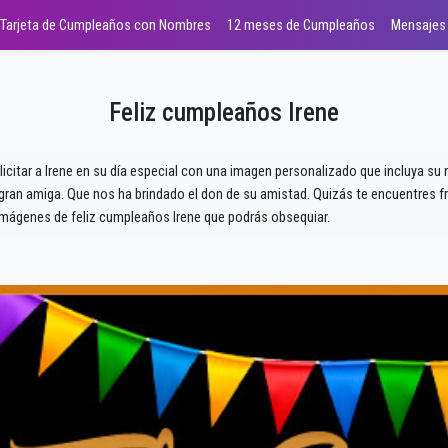
Tarjeta de Cumpleaños con Nombres
12 meses de Cumpleaños
Mensajes
Feliz cumpleaños Irene
licitar a Irene en su día especial con una imagen personalizado que incluya su
an amiga. Que nos ha brindado el don de su amistad. Quizás te encuentres fre
ágenes de feliz cumpleaños Irene que podrás obsequiar.