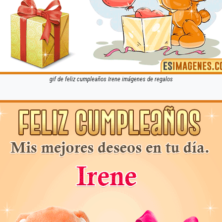
gif de feliz cumpleaños Irene imágenes de regalos