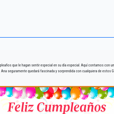
leaños que le hagan sentir especial en su día especial. Aquí contamos con una 
e Ana seguramente quedará fascinada y sorprendida con cualquiera de estos 