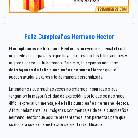
Feliz Cumpleaños Hermano Hector
El
cumpleaños de hermano Hector
es un evento especial el cual
no puedes dejar pasar sin que hayas expresado tus felicitaciones y
mejores deseos a tu hermano. Para ello, te dejamos una serie
de
imágenes de feliz cumpleaños hermano Hector
que te
pueden ayudar a expresarte de manera personalizada.
Entendemos que muchas veces no estemos inspiradas o que
tengamos la mayor facilidad de expresión, por lo que se nos hace
difícil expresar un
mensaje de feliz cumpleaños hermano Hector
.
Afortunadamente, las imágenes con mensajes de feliz cumpleaños
hermano Hector que aquí te presentamos, son perfectas para que
cualquiera que se llame Hector se sienta identificado.