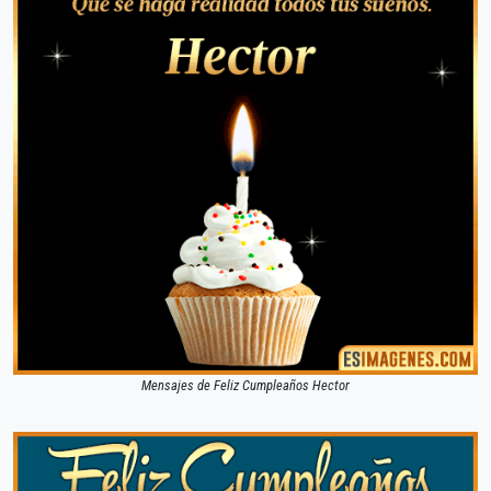
Mensajes de Feliz Cumpleaños Hector