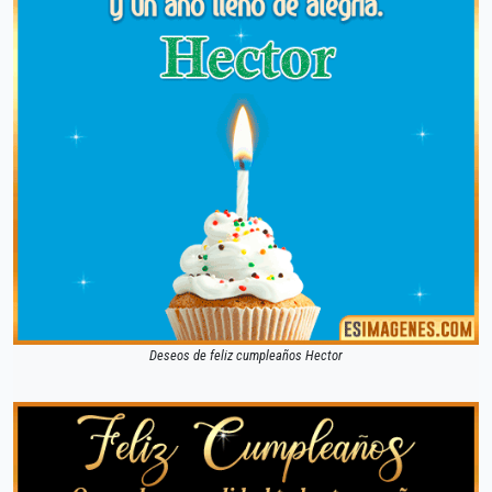
Deseos de feliz cumpleaños Hector