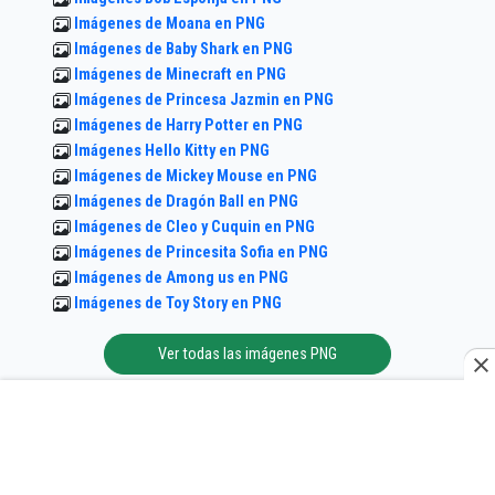
Imágenes de Moana en PNG
Imágenes de Baby Shark en PNG
Imágenes de Minecraft en PNG
Imágenes de Princesa Jazmin en PNG
Imágenes de Harry Potter en PNG
Imágenes Hello Kitty en PNG
Imágenes de Mickey Mouse en PNG
Imágenes de Dragón Ball en PNG
Imágenes de Cleo y Cuquin en PNG
Imágenes de Princesita Sofia en PNG
Imágenes de Among us en PNG
Imágenes de Toy Story en PNG
Ver todas las imágenes PNG