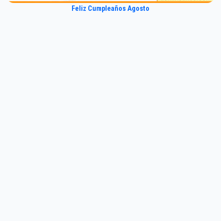
Feliz Cumpleaños Agosto