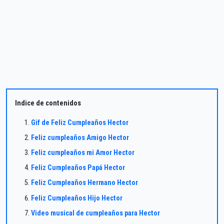
Indice de contenidos
Gif de Feliz Cumpleaños Hector
Feliz cumpleaños Amigo Hector
Feliz cumpleaños mi Amor Hector
Feliz Cumpleaños Papá Hector
Feliz Cumpleaños Hermano Hector
Feliz Cumpleaños Hijo Hector
Video musical de cumpleaños para Hector