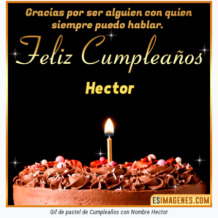
Gif de pastel de Cumpleaños con Nombre Hector