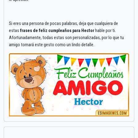
Si eres una persona de pocas palabras, deja que cualquiera de
estas
frases de feliz cumpleaños para Hector
hable por ti.
Afortunadamente, todas estas son personalizadas, por lo que tu
amigo tomará este gesto como un lindo detalle.