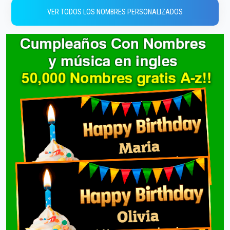
VER TODOS LOS NOMBRES PERSONALIZADOS