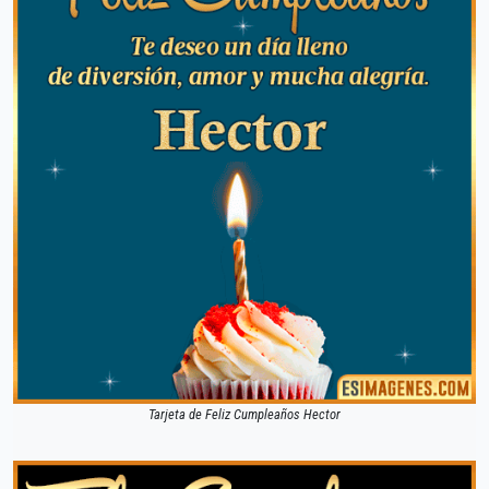
Tarjeta de Feliz Cumpleaños Hector