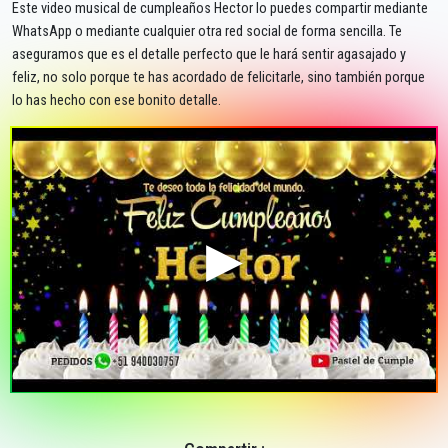
Este video musical de cumpleaños Hector lo puedes compartir mediante
WhatsApp o mediante cualquier otra red social de forma sencilla. Te
aseguramos que es el detalle perfecto que le hará sentir agasajado y
feliz, no solo porque te has acordado de felicitarle, sino también porque
lo has hecho con ese bonito detalle.