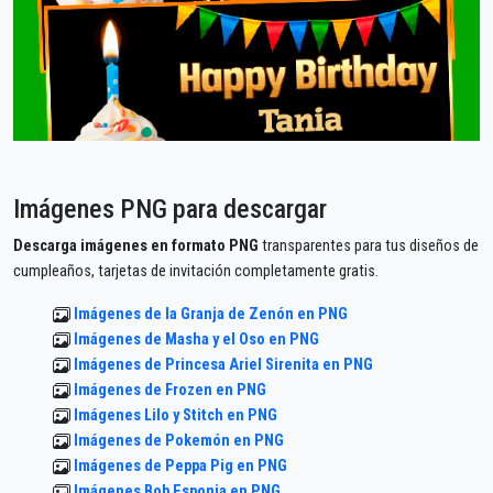
Imágenes PNG para descargar
Descarga imágenes en formato PNG
transparentes para tus diseños de
cumpleaños, tarjetas de invitación completamente gratis.
Imágenes de la Granja de Zenón en PNG
Imágenes de Masha y el Oso en PNG
Imágenes de Princesa Ariel Sirenita en PNG
Imágenes de Frozen en PNG
Imágenes Lilo y Stitch en PNG
Imágenes de Pokemón en PNG
Imágenes de Peppa Pig en PNG
Imágenes Bob Esponja en PNG