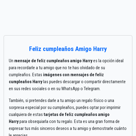
Feliz cumpleaños Amigo Harry
Un
mensaje de feliz cumpleaños amigo Harry
es la opción ideal
para recordarle a tu amigo que no te has olvidado de su
cumpleaños. Estas
imágenes con mensajes de feliz
cumpleaños Harry
las puedes descargar o compartir directamente
en sus redes sociales o en su WhatsApp o Telegram.
También, si pretendes darle a tu amigo un regalo físico o una
sorpresa especial por su cumpleaños, puedes optar por imprimir
cualquiera de estas
tarjetas de feliz cumpleaños amigo
Harry
para obsequiarla con tu regalo. Esta es una gran forma de
expresar tus más sinceros deseos a tu amigo y demostrarle cuánto
le aprecias.