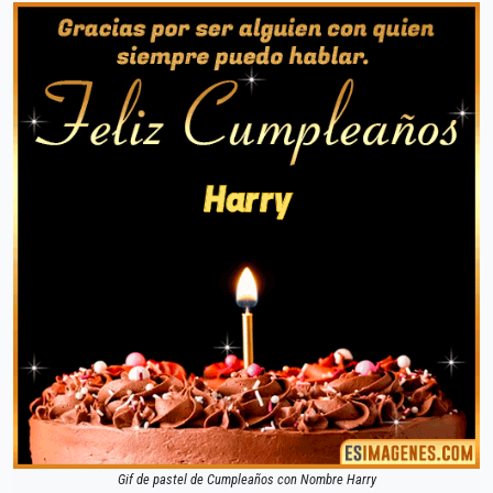
Gif de pastel de Cumpleaños con Nombre Harry