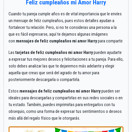
Feliz cumpleaños mi Amor Harry
Cuando tu pareja cumple años es de vital importancia que le envíes
un mensaje de feliz cumpleaños, pues estos detalles ayudan a
fortalecer tu relación. Pero, si no te consideras una persona a la
que es fácil expresarse, aquí te dejamos algunas imágenes
con
mensajes de feliz cumpleaños mi amor Harry
para compartir.
Las
tarjetas de feliz cumpleaños mi amor Harry
pueden ayudarte
a expresar tus mejores deseos y felicitaciones a tu pareja. Para ello,
solo debes analizar las que te dejaremos más adelante y elegir
aquella que creas que será del agrado de tu amor para
posteriormente descargarla o compartirla.
Estos
mensajes de feliz cumpleaños mi amor Harry
pueden ser
ideales para descargarlas y compartirlas en sus redes sociales o en
tu estado. También, puedes imprimirlas para entregarlos con tu
obsequio, como una forma de expresar tus sentimientos o deseos
más allá del regalo físico que le otorgarás.