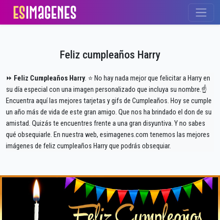
Feliz cumpleaños Harry
⏩
Feliz Cumpleaños Harry
. ⭐ No hay nada mejor que felicitar a Harry en
su día especial con una imagen personalizado que incluya su nombre.☝
Encuentra aquí las mejores tarjetas y gifs de Cumpleaños. Hoy se cumple
un año más de vida de este gran amigo. Que nos ha brindado el don de su
amistad. Quizás te encuentres frente a una gran disyuntiva. Y no sabes
qué obsequiarle. En nuestra web, esimagenes.com tenemos las mejores
imágenes de feliz cumpleaños Harry que podrás obsequiar.