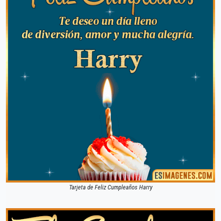
Tarjeta de Feliz Cumpleaños Harry