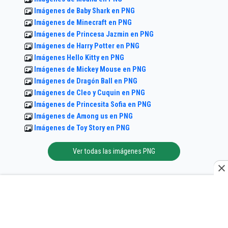
Imágenes de Baby Shark en PNG
Imágenes de Minecraft en PNG
Imágenes de Princesa Jazmin en PNG
Imágenes de Harry Potter en PNG
Imágenes Hello Kitty en PNG
Imágenes de Mickey Mouse en PNG
Imágenes de Dragón Ball en PNG
Imágenes de Cleo y Cuquin en PNG
Imágenes de Princesita Sofia en PNG
Imágenes de Among us en PNG
Imágenes de Toy Story en PNG
Ver todas las imágenes PNG
Copyright © 2026 esimagenes.com |
Políticas de Privacidad
Contacto