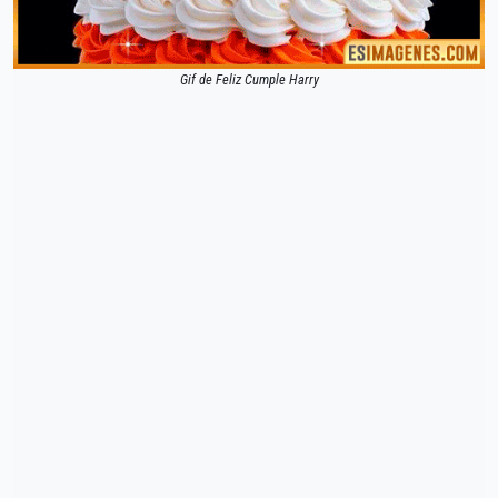
Gif de Feliz Cumple Harry