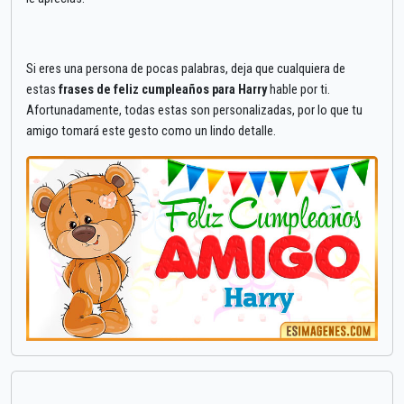
Si eres una persona de pocas palabras, deja que cualquiera de
estas
frases de feliz cumpleaños para Harry
hable por ti.
Afortunadamente, todas estas son personalizadas, por lo que tu
amigo tomará este gesto como un lindo detalle.