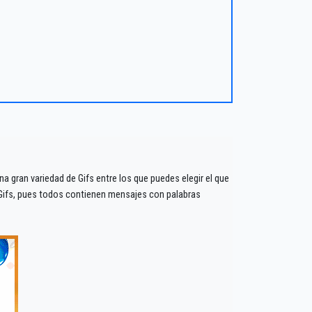
 gran variedad de Gifs entre los que puedes elegir el que
Gifs, pues todos contienen mensajes con palabras