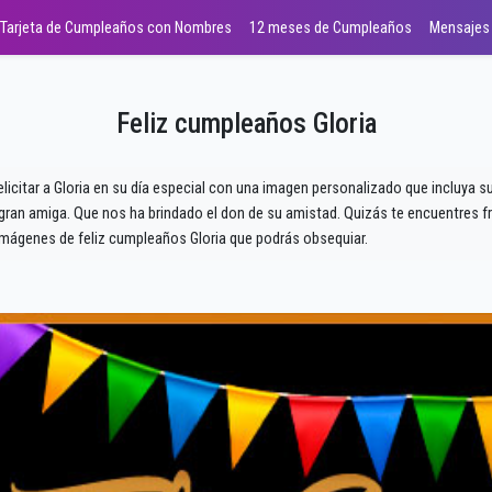
Tarjeta de Cumpleaños con Nombres
12 meses de Cumpleaños
Mensajes
Feliz cumpleaños Gloria
elicitar a Gloria en su día especial con una imagen personalizado que incluya s
an amiga. Que nos ha brindado el don de su amistad. Quizás te encuentres fre
ágenes de feliz cumpleaños Gloria que podrás obsequiar.