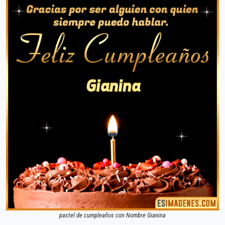
pastel de cumpleaños con Nombre Gianina