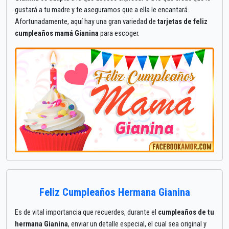
gustará a tu madre y te aseguramos que a ella le encantará.
Afortunadamente, aquí hay una gran variedad de
tarjetas de feliz
cumpleaños mamá Gianina
para escoger.
Feliz Cumpleaños Hermana Gianina
Es de vital importancia que recuerdes, durante el
cumpleaños de tu
hermana Gianina
, enviar un detalle especial, el cual sea original y