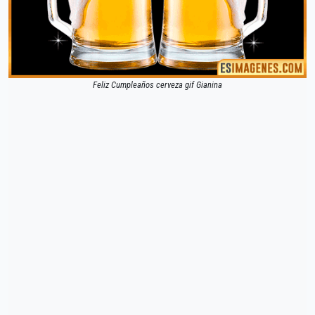
Feliz Cumpleaños cerveza gif Gianina