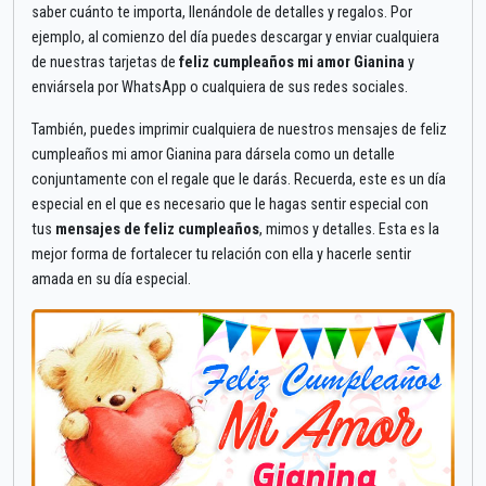
saber cuánto te importa, llenándole de detalles y regalos. Por
ejemplo, al comienzo del día puedes descargar y enviar cualquiera
de nuestras tarjetas de
feliz cumpleaños mi amor Gianina
y
enviársela por WhatsApp o cualquiera de sus redes sociales.
También, puedes imprimir cualquiera de nuestros mensajes de feliz
cumpleaños mi amor Gianina para dársela como un detalle
conjuntamente con el regale que le darás. Recuerda, este es un día
especial en el que es necesario que le hagas sentir especial con
tus
mensajes de feliz cumpleaños
, mimos y detalles. Esta es la
mejor forma de fortalecer tu relación con ella y hacerle sentir
amada en su día especial.