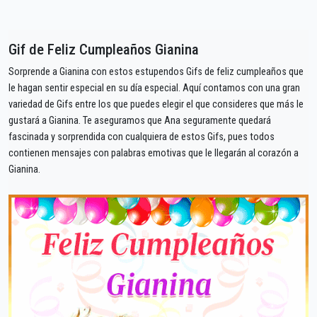
Gif de Feliz Cumpleaños Gianina
Sorprende a Gianina con estos estupendos Gifs de feliz cumpleaños que
le hagan sentir especial en su día especial. Aquí contamos con una gran
variedad de Gifs entre los que puedes elegir el que consideres que más le
gustará a Gianina. Te aseguramos que Ana seguramente quedará
fascinada y sorprendida con cualquiera de estos Gifs, pues todos
contienen mensajes con palabras emotivas que le llegarán al corazón a
Gianina.