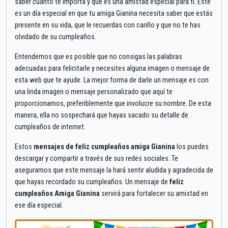
saber cuánto te importa y que es una amistad especial para ti. Este
es un día especial en que tu amiga Gianina necesita saber que estás
presente en su vida, que le recuerdas con cariño y que no te has
olvidado de su cumpleaños.
Entendemos que es posible que no consigas las palabras
adecuadas para felicitarle y necesites alguna imagen o mensaje de
esta web que te ayude. La mejor forma de darle un mensaje es con
una linda imagen o mensaje personalizado que aquí te
proporcionamos, preferiblemente que involucre su nombre. De esta
manera, ella no sospechará que hayas sacado su detalle de
cumpleaños de internet.
Estos
mensajes de feliz cumpleaños amiga Gianina
los puedes
descargar y compartir a través de sus redes sociales. Te
aseguramos que este mensaje la hará sentir aludida y agradecida de
que hayas recordado su cumpleaños. Un mensaje de
feliz
cumpleaños Amiga Gianina
servirá para fortalecer su amistad en
ese día especial.