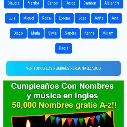
Claudia
Martha
Carlos
Jorge
Carmen
Alejandra
Luis
Miguel
Rosa
Lorena
Jose
Anita
Ana
Diego
Maria
Silvia
Sandra
Karina
Miriam
Paola
VER TODOS LOS NOMBRES PERSONALIZADOS