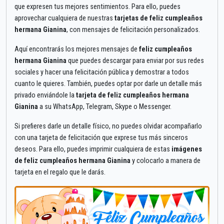
que expresen tus mejores sentimientos. Para ello, puedes
aprovechar cualquiera de nuestras
tarjetas de feliz cumpleaños
hermana Gianina
, con mensajes de felicitación personalizados.
Aquí encontrarás los mejores mensajes de
feliz cumpleaños
hermana Gianina
que puedes descargar para enviar por sus redes
sociales y hacer una felicitación pública y demostrar a todos
cuanto le quieres. También, puedes optar por darle un detalle más
privado enviándole la
tarjeta de feliz cumpleaños hermana
Gianina
a su WhatsApp, Telegram, Skype o Messenger.
Si prefieres darle un detalle físico, no puedes olvidar acompañarlo
con una tarjeta de felicitación que exprese tus más sinceros
deseos. Para ello, puedes imprimir cualquiera de estas
imágenes
de feliz cumpleaños hermana Gianina
y colocarlo a manera de
tarjeta en el regalo que le darás.