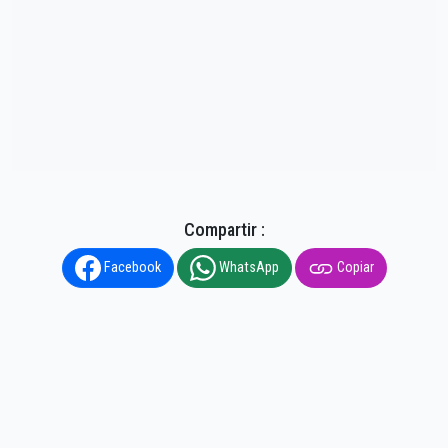
Compartir :
Facebook
WhatsApp
Copiar