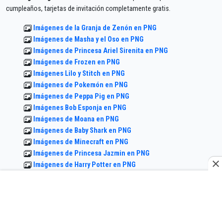
cumpleaños, tarjetas de invitación completamente gratis.
Imágenes de la Granja de Zenón en PNG
Imágenes de Masha y el Oso en PNG
Imágenes de Princesa Ariel Sirenita en PNG
Imágenes de Frozen en PNG
Imágenes Lilo y Stitch en PNG
Imágenes de Pokemón en PNG
Imágenes de Peppa Pig en PNG
Imágenes Bob Esponja en PNG
Imágenes de Moana en PNG
Imágenes de Baby Shark en PNG
Imágenes de Minecraft en PNG
Imágenes de Princesa Jazmin en PNG
Imágenes de Harry Potter en PNG
Imágenes Hello Kitty en PNG
Imágenes de Mickey Mouse en PNG
Imágenes de Dragón Ball en PNG
Imágenes de Cleo y Cuquin en PNG
Imágenes de Princesita Sofia en PNG