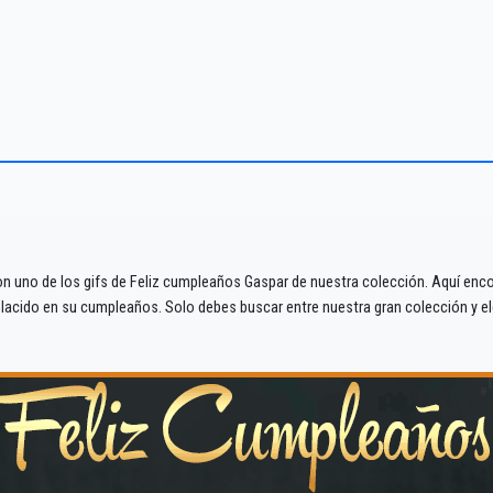
n uno de los gifs de Feliz cumpleaños Gaspar de nuestra colección. Aquí encon
cido en su cumpleaños. Solo debes buscar entre nuestra gran colección y ele