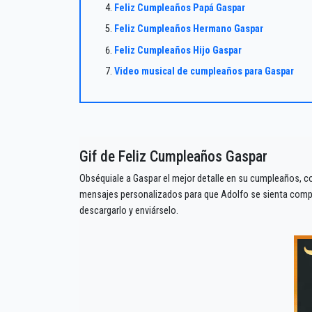
Feliz Cumpleaños Papá Gaspar
Feliz Cumpleaños Hermano Gaspar
Feliz Cumpleaños Hijo Gaspar
Video musical de cumpleaños para Gaspar
Gif de Feliz Cumpleaños Gaspar
Obséquiale a Gaspar el mejor detalle en su cumpleaños, co
mensajes personalizados para que Adolfo se sienta compla
descargarlo y enviárselo.