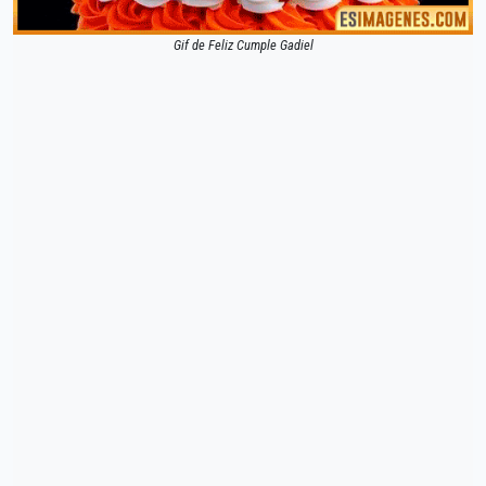
Gif de Feliz Cumple Gadiel