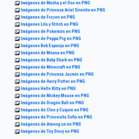
Imágenes de Masha y el Oso en PNG
Imágenes de Princesa Ariel Sirenita en PNG
Imágenes de Frozen en PNG
Imágenes Lilo y Stitch en PNG
Imágenes de Pokemón en PNG
Imágenes de Peppa Pig en PNG
Imágenes Bob Esponja en PNG
Imágenes de Moana en PNG
Imágenes de Baby Shark en PNG
Imágenes de Minecraft en PNG
Imágenes de Princesa Jazmin en PNG
Imágenes de Harry Potter en PNG
Imágenes Hello Kitty en PNG
Imágenes de Mickey Mouse en PNG
Imágenes de Dragón Ball en PNG
Imágenes de Cleo y Cuquin en PNG
Imágenes de Princesita Sofia en PNG
Imágenes de Among us en PNG
Imágenes de Toy Story en PNG