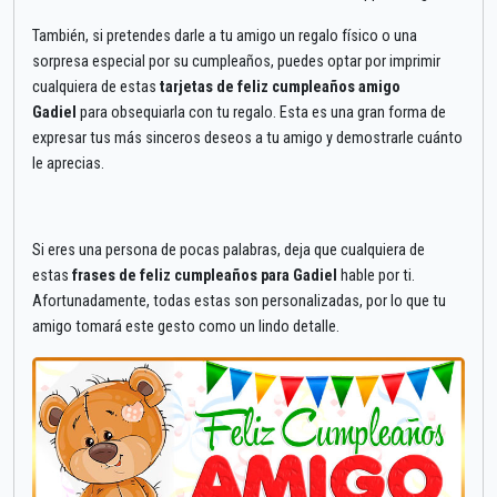
También, si pretendes darle a tu amigo un regalo físico o una
sorpresa especial por su cumpleaños, puedes optar por imprimir
cualquiera de estas
tarjetas de feliz cumpleaños amigo
Gadiel
para obsequiarla con tu regalo. Esta es una gran forma de
expresar tus más sinceros deseos a tu amigo y demostrarle cuánto
le aprecias.
Si eres una persona de pocas palabras, deja que cualquiera de
estas
frases de feliz cumpleaños para Gadiel
hable por ti.
Afortunadamente, todas estas son personalizadas, por lo que tu
amigo tomará este gesto como un lindo detalle.