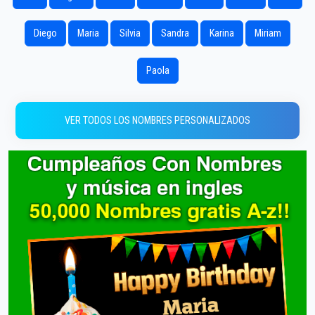
Diego
Maria
Silvia
Sandra
Karina
Miriam
Paola
VER TODOS LOS NOMBRES PERSONALIZADOS