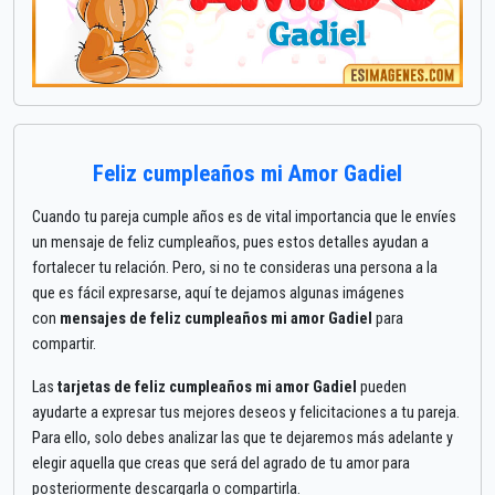
Feliz cumpleaños mi Amor Gadiel
Cuando tu pareja cumple años es de vital importancia que le envíes
un mensaje de feliz cumpleaños, pues estos detalles ayudan a
fortalecer tu relación. Pero, si no te consideras una persona a la
que es fácil expresarse, aquí te dejamos algunas imágenes
con
mensajes de feliz cumpleaños mi amor Gadiel
para
compartir.
Las
tarjetas de feliz cumpleaños mi amor Gadiel
pueden
ayudarte a expresar tus mejores deseos y felicitaciones a tu pareja.
Para ello, solo debes analizar las que te dejaremos más adelante y
elegir aquella que creas que será del agrado de tu amor para
posteriormente descargarla o compartirla.