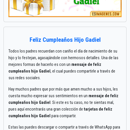
Feliz Cumpleaños Hijo Gadiel
Todos los padres recuerdan con cariño el día de nacimiento de su
hijo y lo festejan, agasajándole con hermosos detalles. Una de las
mejores formas de hacerlo es con un
mensaje de feliz
cumpleaños hijo Gadiel
, el cual puedes compartirle a través de
sus redes sociales.
Hay muchos padres que por más que amen mucho a sus hijos, les
cuesta mucho expresar sus sentimientos en un
mensaje de feliz
cumpleaños hijo Gadiel
. Si este es tu caso, no te sientas mal,
pues aquí encontrarás una gran colección de
tarjetas de feliz
cumpleaños hijo Gadiel
para compartir.
Estas las puedes descargar o compartir a través de WhatsApp para