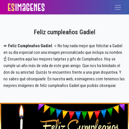
Feliz cumpleaños Gadiel
⏩
Feliz Cumpleaños Gadiel
. ⭐ No hay nada mejor que felicitar a Gadiel
en su día especial con una imagen personalizado que incluya su nombre.
☝ Encuentra aquí las mejores tarjetas y gifs de Cumpleaños. Hoy se
cumple un año más de vida de este gran amigo. Que nos ha brindado el
don de su amistad. Quizás te encuentres frente a una gran disyuntiva. Y
no sabes qué obsequiarle. En nuestra web, esimagenes.com tenemos las
mejores imágenes de feliz cumpleaños Gadiel que podrás obsequiar.