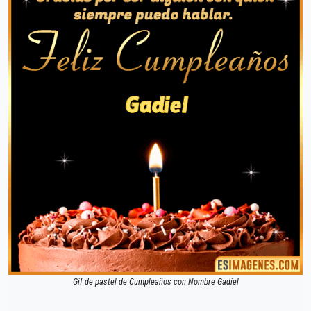
Gif de pastel de Cumpleaños con Nombre Gadiel