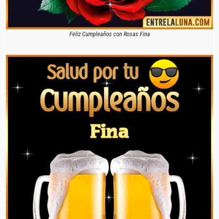
Feliz Cumpleaños con Rosas Fina