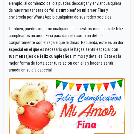
ejemplo, al comienzo del día puedes descargar y enviar cualquiera
de nuestras tarjetas de
feliz cumpleaños mi amor Fina
y
enviársela por WhatsApp o cualquiera de sus redes sociales.
También, puedes imprimir cualquiera de nuestros mensajes de feliz
cumpleaños mi amor Fina para dársela como un detalle
conjuntamente con el regale que le darás. Recuerda, este es un día
especial en el que es necesario que le hagas sentir especial con
tus
mensajes de feliz cumpleaños
, mimos y detalles. Esta es la
mejor forma de fortalecer tu relación con ella y hacerle sentir
amada en su día especial.