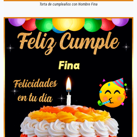
Torta de cumpleaños con Nombre Fina