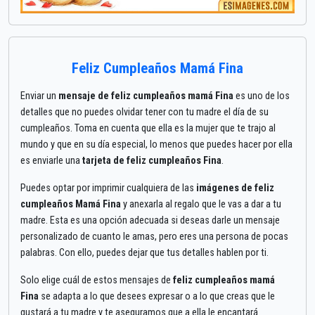
Feliz Cumpleaños Mamá Fina
Enviar un
mensaje de feliz cumpleaños mamá Fina
es uno de los
detalles que no puedes olvidar tener con tu madre el día de su
cumpleaños. Toma en cuenta que ella es la mujer que te trajo al
mundo y que en su día especial, lo menos que puedes hacer por ella
es enviarle una
tarjeta de feliz cumpleaños Fina
.
Puedes optar por imprimir cualquiera de las
imágenes de feliz
cumpleaños Mamá Fina
y anexarla al regalo que le vas a dar a tu
madre. Esta es una opción adecuada si deseas darle un mensaje
personalizado de cuanto le amas, pero eres una persona de pocas
palabras. Con ello, puedes dejar que tus detalles hablen por ti.
Solo elige cuál de estos mensajes de
feliz cumpleaños mamá
Fina
se adapta a lo que desees expresar o a lo que creas que le
gustará a tu madre y te aseguramos que a ella le encantará.