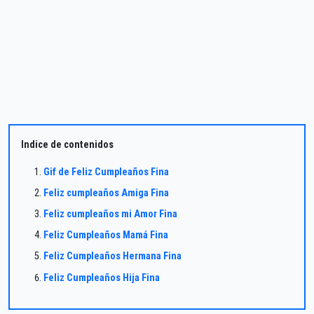
Indice de contenidos
Gif de Feliz Cumpleaños Fina
Feliz cumpleaños Amiga Fina
Feliz cumpleaños mi Amor Fina
Feliz Cumpleaños Mamá Fina
Feliz Cumpleaños Hermana Fina
Feliz Cumpleaños Hija Fina