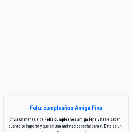
Feliz cumpleaños Amiga Fina
Envía un mensaje de
Feliz cumpleaños amiga Fina
y hazle saber
cuánto te importa y que es una amistad especial para ti. Este es un