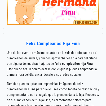
Feliz Cumpleaños Hija Fina
Uno de los eventos más importantes en la vida de todo padre es el
cumpleaños de su hija, y puedes aprovechar ese día para felicitarle
con alguna de nuestras tarjetas de
feliz cumpleaños hija Fina
.
Este puede ser un bonito detalle con el que la puedes sorprender a
primera hora del día, enviándoselo a sus redes sociales.
También puedes optar por imprimir las imágenes de feliz
cumpleaños hija Fina para que lo uses como tarjeta de felicitación y
complementarlo con el regalo que le pienses dar a tu hija. Recuerda,
en el cumpleaños de tu hija Fina, es el momento perfecto para
recordarle que la amas y le tienes como tu más preciado tesoro.