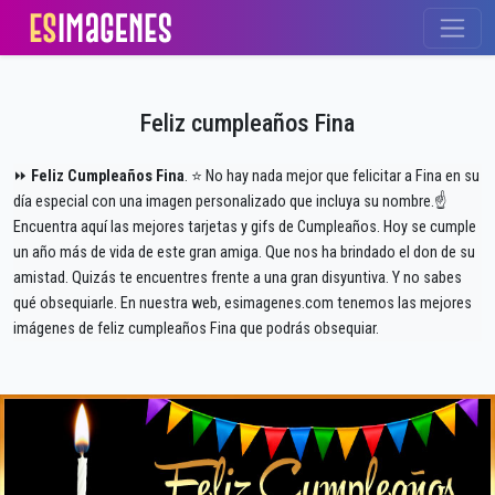
Feliz cumpleaños Fina
⏩
Feliz Cumpleaños Fina
. ⭐ No hay nada mejor que felicitar a Fina en su
día especial con una imagen personalizado que incluya su nombre.☝
Encuentra aquí las mejores tarjetas y gifs de Cumpleaños. Hoy se cumple
un año más de vida de este gran amiga. Que nos ha brindado el don de su
amistad. Quizás te encuentres frente a una gran disyuntiva. Y no sabes
qué obsequiarle. En nuestra web, esimagenes.com tenemos las mejores
imágenes de feliz cumpleaños Fina que podrás obsequiar.