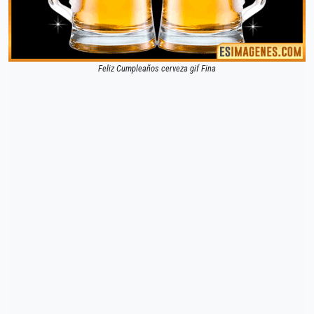
Feliz Cumpleaños cerveza gif Fina