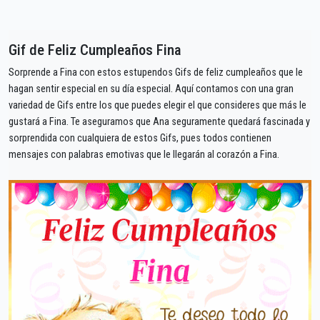
Gif de Feliz Cumpleaños Fina
Sorprende a Fina con estos estupendos Gifs de feliz cumpleaños que le
hagan sentir especial en su día especial. Aquí contamos con una gran
variedad de Gifs entre los que puedes elegir el que consideres que más le
gustará a Fina. Te aseguramos que Ana seguramente quedará fascinada y
sorprendida con cualquiera de estos Gifs, pues todos contienen
mensajes con palabras emotivas que le llegarán al corazón a Fina.