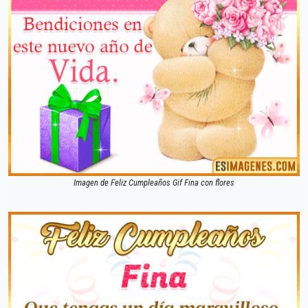
Imagen de Feliz Cumpleaños Gif Fina con flores