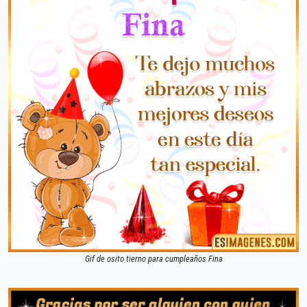
Gif de osito tierno para cumpleaños Fina