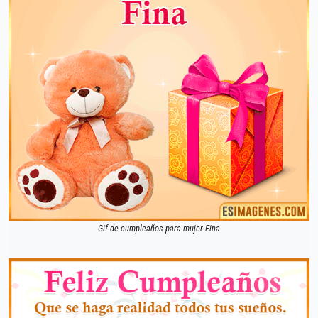
Gif de cumpleaños para mujer Fina