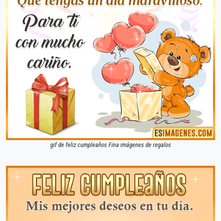
gif de feliz cumpleaños Fina imágenes de regalos