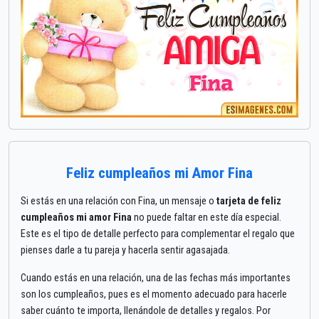
Feliz cumpleaños mi Amor Fina
Si estás en una relación con Fina, un mensaje o
tarjeta de feliz
cumpleaños mi amor Fina
no puede faltar en este día especial.
Este es el tipo de detalle perfecto para complementar el regalo que
pienses darle a tu pareja y hacerla sentir agasajada.
Cuando estás en una relación, una de las fechas más importantes
son los cumpleaños, pues es el momento adecuado para hacerle
saber cuánto te importa, llenándole de detalles y regalos. Por