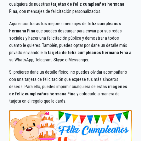
cualquiera de nuestras
tarjetas de feliz cumpleaños hermana
Fina
, con mensajes de felicitación personalizados.
Aquí encontrarás los mejores mensajes de
feliz cumpleaños
hermana Fina
que puedes descargar para enviar por sus redes
sociales y hacer una felicitación pública y demostrar a todos
cuanto le quieres. También, puedes optar por darle un detalle más
privado enviándole la
tarjeta de feliz cumpleaños hermana Fina
a
su WhatsApp, Telegram, Skype o Messenger.
Si prefieres darle un detalle físico, no puedes olvidar acompañarlo
con una tarjeta de felicitación que exprese tus más sinceros
deseos. Para ello, puedes imprimir cualquiera de estas
imágenes
de feliz cumpleaños hermana Fina
y colocarlo a manera de
tarjeta en el regalo que le darás.