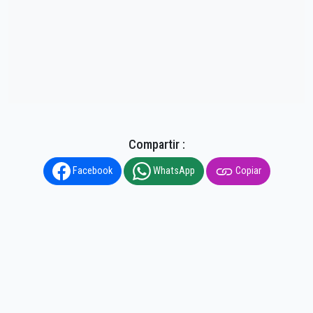
Compartir :
Facebook
WhatsApp
Copiar