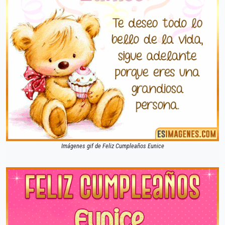
Imágenes gif de Feliz Cumpleaños Eunice