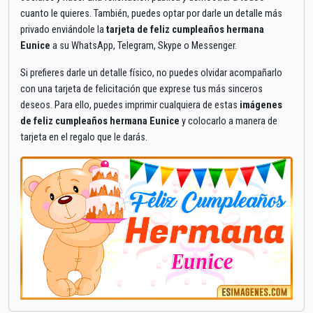
cuanto le quieres. También, puedes optar por darle un detalle más
privado enviándole la
tarjeta de feliz cumpleaños hermana
Eunice
a su WhatsApp, Telegram, Skype o Messenger.
Si prefieres darle un detalle físico, no puedes olvidar acompañarlo
con una tarjeta de felicitación que exprese tus más sinceros
deseos. Para ello, puedes imprimir cualquiera de estas
imágenes
de feliz cumpleaños hermana Eunice
y colocarlo a manera de
tarjeta en el regalo que le darás.