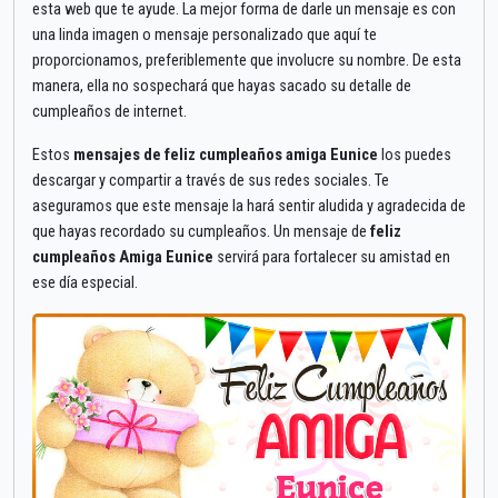
esta web que te ayude. La mejor forma de darle un mensaje es con
una linda imagen o mensaje personalizado que aquí te
proporcionamos, preferiblemente que involucre su nombre. De esta
manera, ella no sospechará que hayas sacado su detalle de
cumpleaños de internet.
Estos
mensajes de feliz cumpleaños amiga Eunice
los puedes
descargar y compartir a través de sus redes sociales. Te
aseguramos que este mensaje la hará sentir aludida y agradecida de
que hayas recordado su cumpleaños. Un mensaje de
feliz
cumpleaños Amiga Eunice
servirá para fortalecer su amistad en
ese día especial.