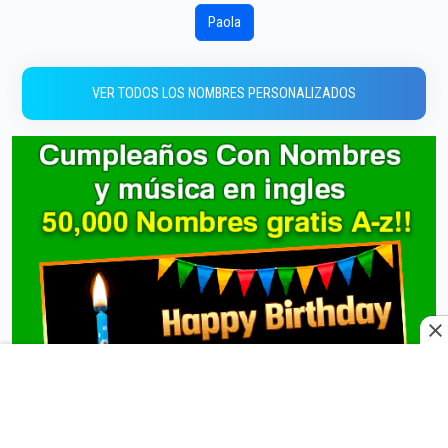
Paola
VER TODOS LOS NOMBRES PERSONALIZADOS