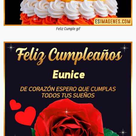
Feliz Cumple gif