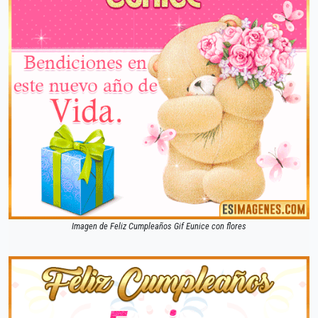
Imagen de Feliz Cumpleaños Gif Eunice con flores