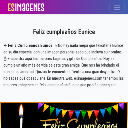
Feliz cumpleaños Eunice
⏩
Feliz Cumpleaños Eunice
. ⭐ No hay nada mejor que felicitar a Eunice
en su día especial con una imagen personalizado que incluya su nombre.
☝ Encuentra aquí las mejores tarjetas y gifs de Cumpleaños. Hoy se
cumple un año más de vida de este gran amiga. Que nos ha brindado el
don de su amistad. Quizás te encuentres frente a una gran disyuntiva. Y
no sabes qué obsequiarle. En nuestra web, esimagenes.com tenemos las
mejores imágenes de feliz cumpleaños Eunice que podrás obsequiar.