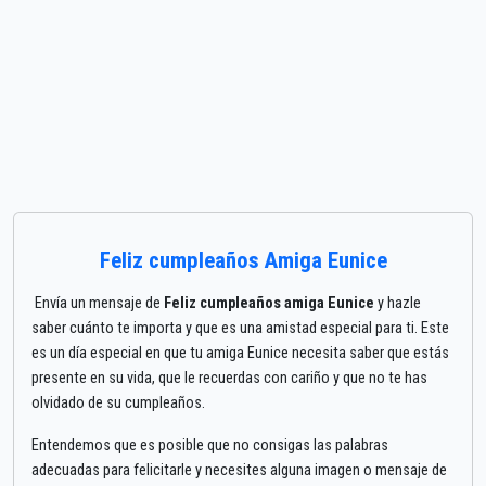
Feliz cumpleaños Amiga Eunice
Envía un mensaje de
Feliz cumpleaños amiga Eunice
y hazle
saber cuánto te importa y que es una amistad especial para ti. Este
es un día especial en que tu amiga Eunice necesita saber que estás
presente en su vida, que le recuerdas con cariño y que no te has
olvidado de su cumpleaños.
Entendemos que es posible que no consigas las palabras
adecuadas para felicitarle y necesites alguna imagen o mensaje de