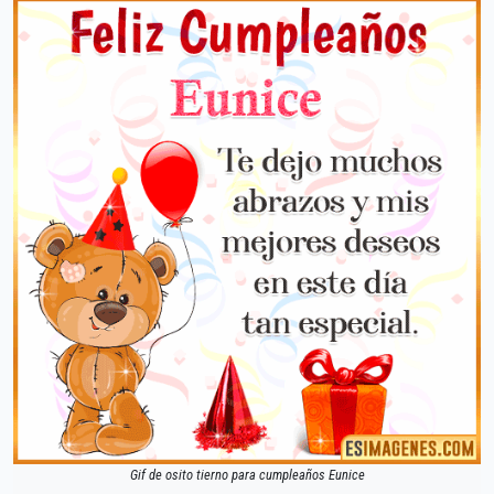
Gif de osito tierno para cumpleaños Eunice