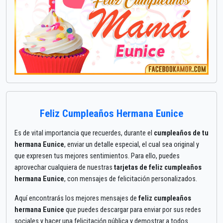
Feliz Cumpleaños Hermana Eunice
Es de vital importancia que recuerdes, durante el
cumpleaños de tu
hermana Eunice
, enviar un detalle especial, el cual sea original y
que expresen tus mejores sentimientos. Para ello, puedes
aprovechar cualquiera de nuestras
tarjetas de feliz cumpleaños
hermana Eunice
, con mensajes de felicitación personalizados.
Aquí encontrarás los mejores mensajes de
feliz cumpleaños
hermana Eunice
que puedes descargar para enviar por sus redes
sociales y hacer una felicitación pública y demostrar a todos