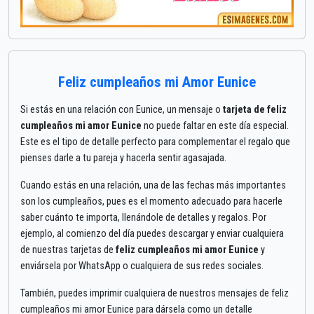
Feliz cumpleaños mi Amor Eunice
Si estás en una relación con Eunice, un mensaje o
tarjeta de feliz
cumpleaños mi amor Eunice
no puede faltar en este día especial.
Este es el tipo de detalle perfecto para complementar el regalo que
pienses darle a tu pareja y hacerla sentir agasajada.
Cuando estás en una relación, una de las fechas más importantes
son los cumpleaños, pues es el momento adecuado para hacerle
saber cuánto te importa, llenándole de detalles y regalos. Por
ejemplo, al comienzo del día puedes descargar y enviar cualquiera
de nuestras tarjetas de
feliz cumpleaños mi amor Eunice
y
enviársela por WhatsApp o cualquiera de sus redes sociales.
También, puedes imprimir cualquiera de nuestros mensajes de feliz
cumpleaños mi amor Eunice para dársela como un detalle