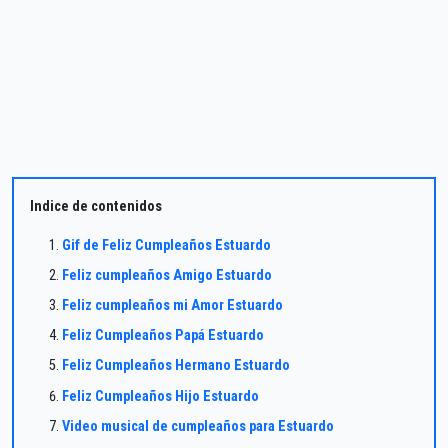
Indice de contenidos
Gif de Feliz Cumpleaños Estuardo
Feliz cumpleaños Amigo Estuardo
Feliz cumpleaños mi Amor Estuardo
Feliz Cumpleaños Papá Estuardo
Feliz Cumpleaños Hermano Estuardo
Feliz Cumpleaños Hijo Estuardo
Video musical de cumpleaños para Estuardo