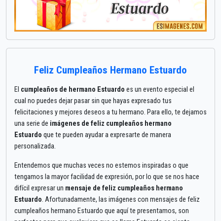
Feliz Cumpleaños Hermano Estuardo
El
cumpleaños de hermano Estuardo
es un evento especial el
cual no puedes dejar pasar sin que hayas expresado tus
felicitaciones y mejores deseos a tu hermano. Para ello, te dejamos
una serie de
imágenes de feliz cumpleaños hermano
Estuardo
que te pueden ayudar a expresarte de manera
personalizada.
Entendemos que muchas veces no estemos inspiradas o que
tengamos la mayor facilidad de expresión, por lo que se nos hace
difícil expresar un
mensaje de feliz cumpleaños hermano
Estuardo
. Afortunadamente, las imágenes con mensajes de feliz
cumpleaños hermano Estuardo que aquí te presentamos, son