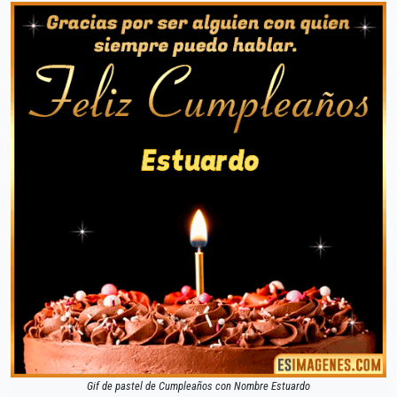
Gif de pastel de Cumpleaños con Nombre Estuardo