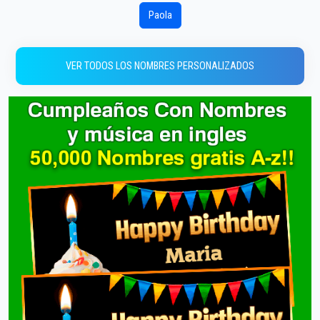
Paola
VER TODOS LOS NOMBRES PERSONALIZADOS