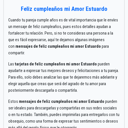
Feliz cumpleaños mi Amor Estuardo
Cuando tu pareja cumple años es de vital importancia que le envíes
un mensaje de feliz cumpleaños, pues estos detalles ayudan a
fortalecer tu relación. Pero, si no te consideras una persona a la
que es fácil expresarse, aquí te dejamos algunas imágenes
con
mensajes de feliz cumpleaños mi amor Estuardo
para
compartir.
Las
tarjetas de feliz cumpleaños mi amor Estuardo
pueden
ayudarte a expresar tus mejores deseos y felicitaciones a tu pareja.
Para ello, solo debes analizar las que te dejaremos más adelante y
elegir aquella que creas que será del agrado de tu amor para
posteriormente descargarla o compartirla.
Estos
mensajes de feliz cumpleaños mi amor Estuardo
pueden
ser ideales para descargarlas y compartirlas en sus redes sociales
o en tu estado. También, puedes imprimirlas para entregarlos con tu
obsequio, como una forma de expresar tus sentimientos o deseos
más allá del regalo físico que le otorgarás.