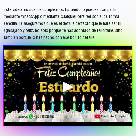
Este video musical de cumpleaños Estuardo lo puedes compartir
mediante WhatsApp o mediante cualquier otra red social de forma
sencilla. Te aseguramos que es el detalle perfecto que le hará sentir
agasajado y feliz, no solo porque te has acordado de felicitarle, sino
también porque lo has hecho con ese bonito detalle.