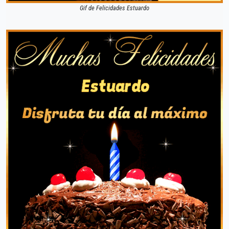
Gif de Felicidades Estuardo