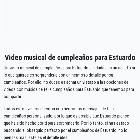
Video musical de cumpleaños para Estuardo
Un video musical de cumpleaños para Estuardo sin dudas es un acierto si
lo que quieres es sorprenderle con un hermoso detalle por su
cumpleaños. Por ello, no dudes es echar un vistazo a las opciones de
videos con música de feliz cumpleaños para Estuardo que tenemos para
compartir.
Todos estos videos cuentan con hermosos mensajes de feliz
cumpleaños personalizado, por lo que es posible que Estuardo piense
que ha sido hecho por ti para sorprenderlo. Por lo tanto, si has estado
buscando el obsequio perfecto por el cumpleaños de Estuardo, no lo
pienses más, este es el detalle ideal.