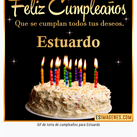
Gif de torta de cumpleaños para Estuardo