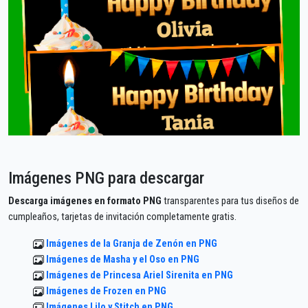
Imágenes PNG para descargar
Descarga imágenes en formato PNG
transparentes para tus diseños de
cumpleaños, tarjetas de invitación completamente gratis.
Imágenes de la Granja de Zenón en PNG
Imágenes de Masha y el Oso en PNG
Imágenes de Princesa Ariel Sirenita en PNG
Imágenes de Frozen en PNG
Imágenes Lilo y Stitch en PNG