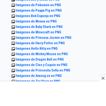
Imágenes de Pokemón en PNG
Imágenes de Peppa Pig en PNG
Imágenes Bob Esponja en PNG
Imágenes de Moana en PNG
Imágenes de Baby Shark en PNG
Imágenes de Minecraft en PNG
Imágenes de Princesa Jazmin en PNG
Imágenes de Harry Potter en PNG
Imágenes Hello Kitty en PNG
Imágenes de Mickey Mouse en PNG
Imágenes de Dragón Ball en PNG
Imágenes de Cleo y Cuquin en PNG
Imágenes de Princesita Sofia en PNG
Imágenes de Among us en PNG
Imágenes de Toy Story en PNG
Ver todas las imágenes PNG