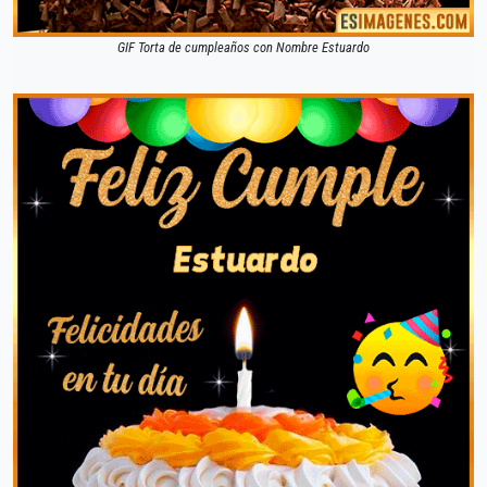
GIF Torta de cumpleaños con Nombre Estuardo