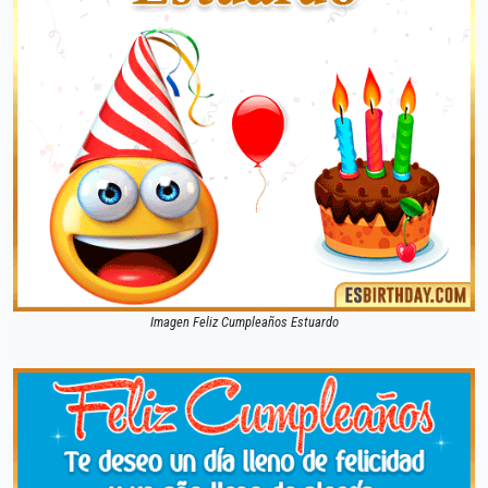
Imagen Feliz Cumpleaños Estuardo