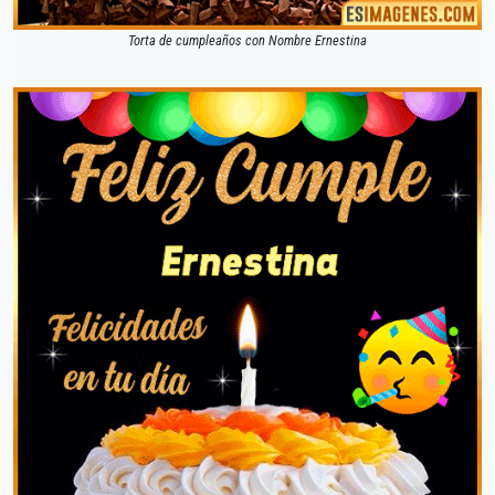
Torta de cumpleaños con Nombre Ernestina