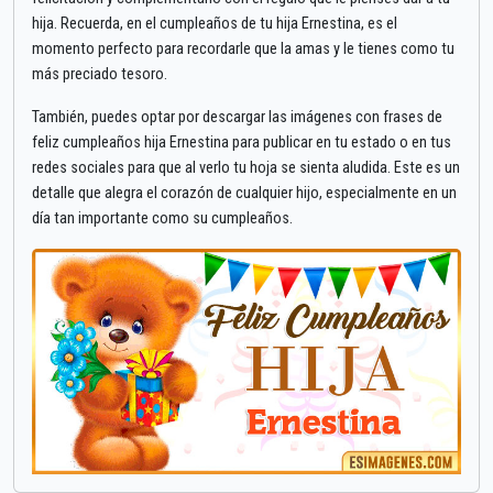
hija. Recuerda, en el cumpleaños de tu hija Ernestina, es el
momento perfecto para recordarle que la amas y le tienes como tu
más preciado tesoro.
También, puedes optar por descargar las imágenes con frases de
feliz cumpleaños hija Ernestina para publicar en tu estado o en tus
redes sociales para que al verlo tu hoja se sienta aludida. Este es un
detalle que alegra el corazón de cualquier hijo, especialmente en un
día tan importante como su cumpleaños.