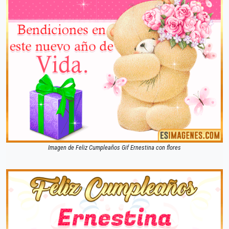
Imagen de Feliz Cumpleaños Gif Ernestina con flores