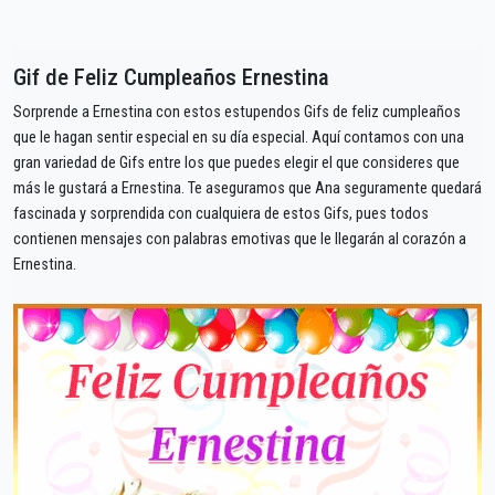
Gif de Feliz Cumpleaños Ernestina
Sorprende a Ernestina con estos estupendos Gifs de feliz cumpleaños
que le hagan sentir especial en su día especial. Aquí contamos con una
gran variedad de Gifs entre los que puedes elegir el que consideres que
más le gustará a Ernestina. Te aseguramos que Ana seguramente quedará
fascinada y sorprendida con cualquiera de estos Gifs, pues todos
contienen mensajes con palabras emotivas que le llegarán al corazón a
Ernestina.