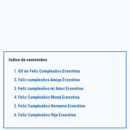
Indice de contenidos
Gif de Feliz Cumpleaños Ernestina
Feliz cumpleaños Amiga Ernestina
Feliz cumpleaños mi Amor Ernestina
Feliz Cumpleaños Mamá Ernestina
Feliz Cumpleaños Hermana Ernestina
Feliz Cumpleaños Hija Ernestina