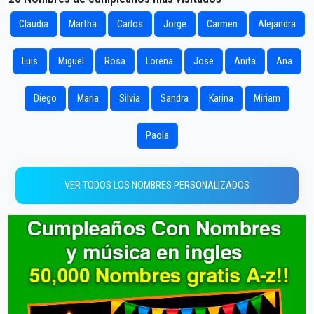
Claudia
Martha
Carlos
Jorge
Carmen
Alejandra
Luis
Miguel
Rosa
Lorena
Jose
Anita
Ana
Diego
Maria
Silvia
Sandra
Karina
Miriam
Paola
VER TODOS LOS NOMBRES PERSONALIZADOS