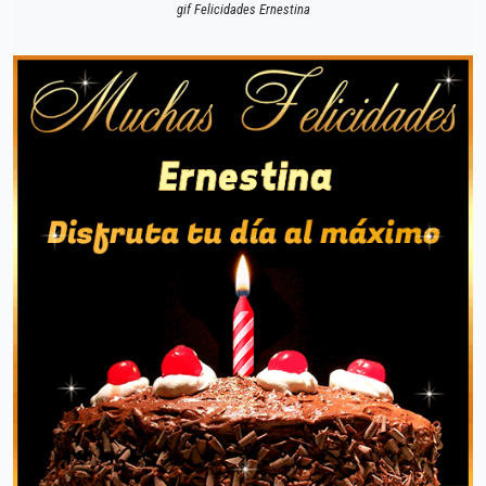
gif Felicidades Ernestina