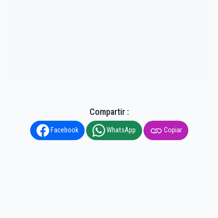
Compartir :
Facebook
WhatsApp
Copiar