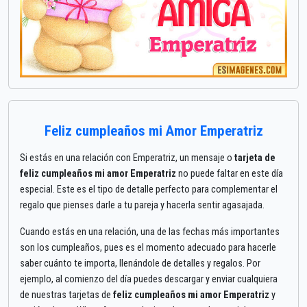
Feliz cumpleaños mi Amor Emperatriz
Si estás en una relación con Emperatriz, un mensaje o
tarjeta de
feliz cumpleaños mi amor Emperatriz
no puede faltar en este día
especial. Este es el tipo de detalle perfecto para complementar el
regalo que pienses darle a tu pareja y hacerla sentir agasajada.
Cuando estás en una relación, una de las fechas más importantes
son los cumpleaños, pues es el momento adecuado para hacerle
saber cuánto te importa, llenándole de detalles y regalos. Por
ejemplo, al comienzo del día puedes descargar y enviar cualquiera
de nuestras tarjetas de
feliz cumpleaños mi amor Emperatriz
y