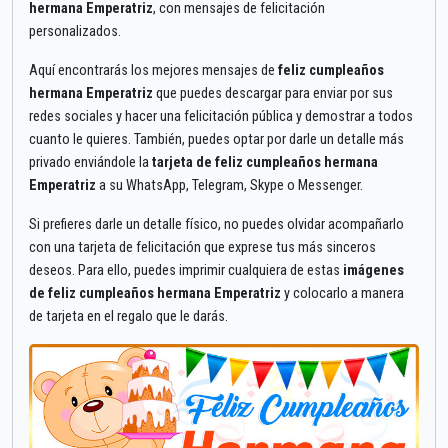
hermana Emperatriz
, con mensajes de felicitación
personalizados.
Aquí encontrarás los mejores mensajes de
feliz cumpleaños
hermana Emperatriz
que puedes descargar para enviar por sus
redes sociales y hacer una felicitación pública y demostrar a todos
cuanto le quieres. También, puedes optar por darle un detalle más
privado enviándole la
tarjeta de feliz cumpleaños hermana
Emperatriz
a su WhatsApp, Telegram, Skype o Messenger.
Si prefieres darle un detalle físico, no puedes olvidar acompañarlo
con una tarjeta de felicitación que exprese tus más sinceros
deseos. Para ello, puedes imprimir cualquiera de estas
imágenes
de feliz cumpleaños hermana Emperatriz
y colocarlo a manera
de tarjeta en el regalo que le darás.