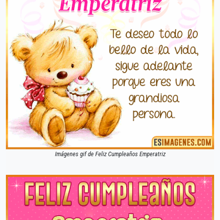
Imágenes gif de Feliz Cumpleaños Emperatriz