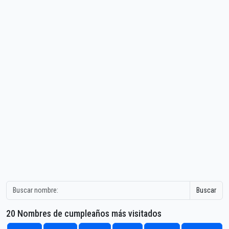
Buscar
20 Nombres de cumpleaños más visitados