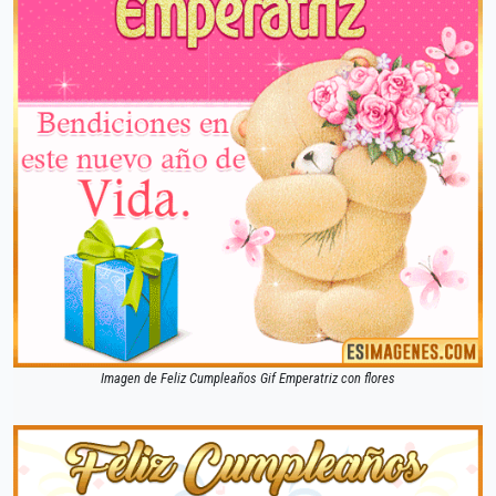
Imagen de Feliz Cumpleaños Gif Emperatriz con flores