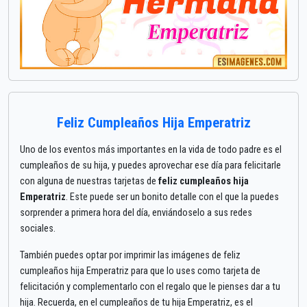
Feliz Cumpleaños Hija Emperatriz
Uno de los eventos más importantes en la vida de todo padre es el
cumpleaños de su hija, y puedes aprovechar ese día para felicitarle
con alguna de nuestras tarjetas de
feliz cumpleaños hija
Emperatriz
. Este puede ser un bonito detalle con el que la puedes
sorprender a primera hora del día, enviándoselo a sus redes
sociales.
También puedes optar por imprimir las imágenes de feliz
cumpleaños hija Emperatriz para que lo uses como tarjeta de
felicitación y complementarlo con el regalo que le pienses dar a tu
hija. Recuerda, en el cumpleaños de tu hija Emperatriz, es el