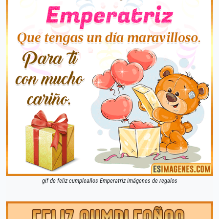
gif de feliz cumpleaños Emperatriz imágenes de regalos