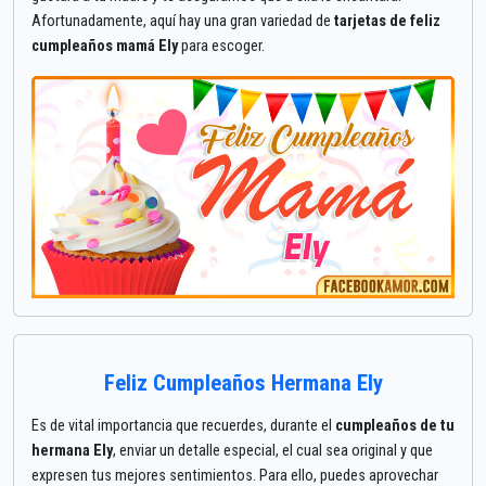
Afortunadamente, aquí hay una gran variedad de
tarjetas de feliz
cumpleaños mamá Ely
para escoger.
Feliz Cumpleaños Hermana Ely
Es de vital importancia que recuerdes, durante el
cumpleaños de tu
hermana Ely
, enviar un detalle especial, el cual sea original y que
expresen tus mejores sentimientos. Para ello, puedes aprovechar