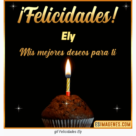
gif Felicidades Ely