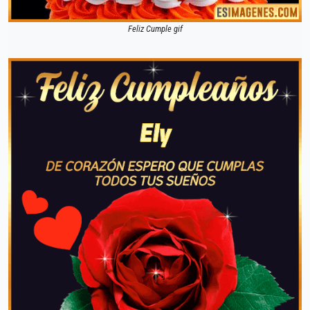
Feliz Cumple gif