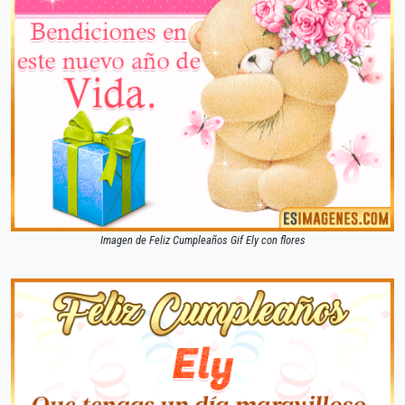
Imagen de Feliz Cumpleaños Gif Ely con flores