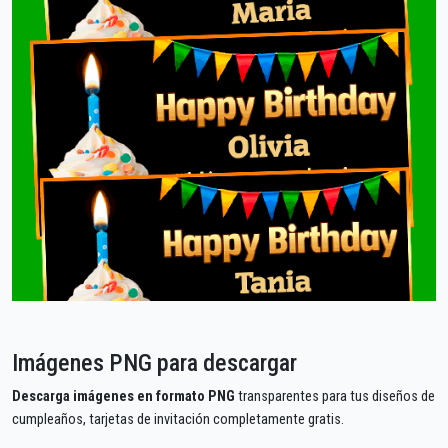
Imágenes PNG para descargar
Descarga imágenes en formato PNG
transparentes para tus diseños de
cumpleaños, tarjetas de invitación completamente gratis.