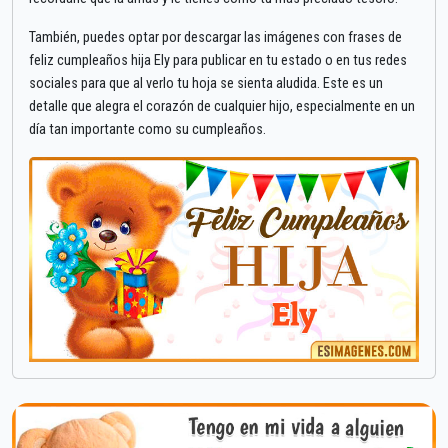
También, puedes optar por descargar las imágenes con frases de
feliz cumpleaños hija Ely para publicar en tu estado o en tus redes
sociales para que al verlo tu hoja se sienta aludida. Este es un
detalle que alegra el corazón de cualquier hijo, especialmente en un
día tan importante como su cumpleaños.