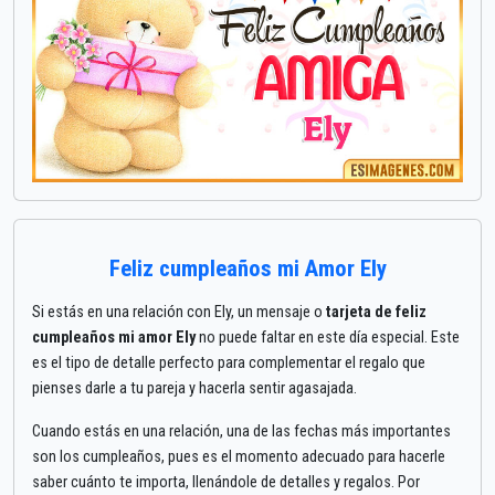
Feliz cumpleaños mi Amor Ely
Si estás en una relación con Ely, un mensaje o
tarjeta de feliz
cumpleaños mi amor Ely
no puede faltar en este día especial. Este
es el tipo de detalle perfecto para complementar el regalo que
pienses darle a tu pareja y hacerla sentir agasajada.
Cuando estás en una relación, una de las fechas más importantes
son los cumpleaños, pues es el momento adecuado para hacerle
saber cuánto te importa, llenándole de detalles y regalos. Por