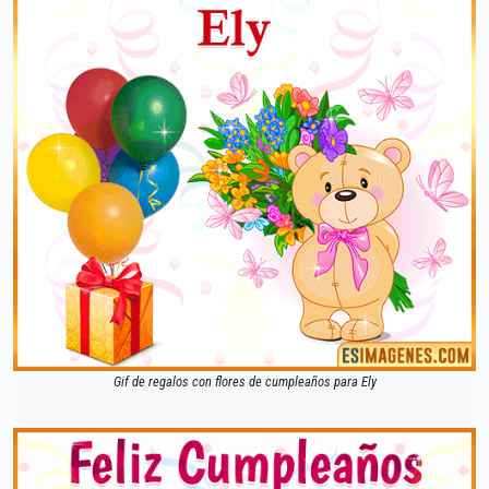
Gif de regalos con flores de cumpleaños para Ely