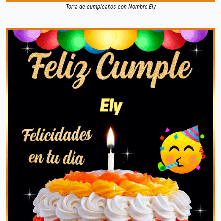
Torta de cumpleaños con Nombre Ely