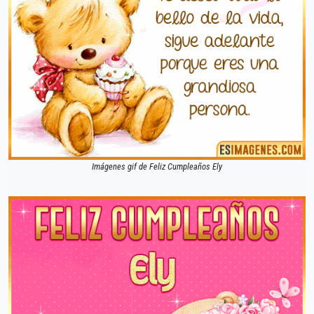
Imágenes gif de Feliz Cumpleaños Ely