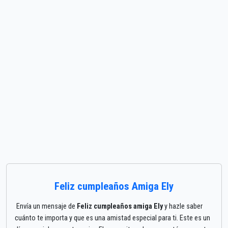
Feliz cumpleaños Amiga Ely
Envía un mensaje de
Feliz cumpleaños amiga Ely
y hazle saber
cuánto te importa y que es una amistad especial para ti. Este es un