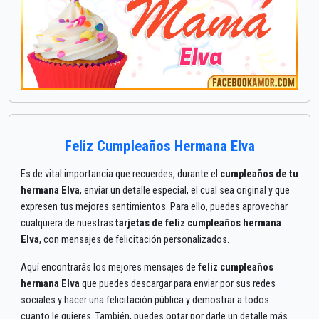
Feliz Cumpleaños Hermana Elva
Es de vital importancia que recuerdes, durante el
cumpleaños de tu
hermana Elva
, enviar un detalle especial, el cual sea original y que
expresen tus mejores sentimientos. Para ello, puedes aprovechar
cualquiera de nuestras
tarjetas de feliz cumpleaños hermana
Elva
, con mensajes de felicitación personalizados.
Aquí encontrarás los mejores mensajes de
feliz cumpleaños
hermana Elva
que puedes descargar para enviar por sus redes
sociales y hacer una felicitación pública y demostrar a todos
cuanto le quieres. También, puedes optar por darle un detalle más