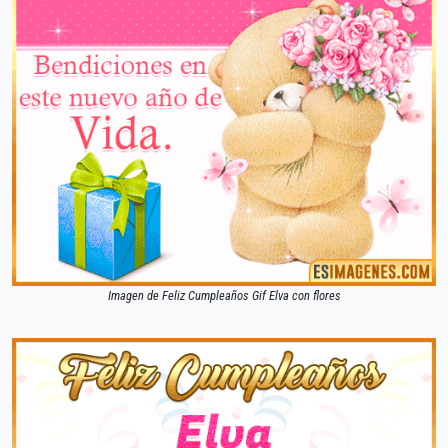
Imagen de Feliz Cumpleaños Gif Elva con flores