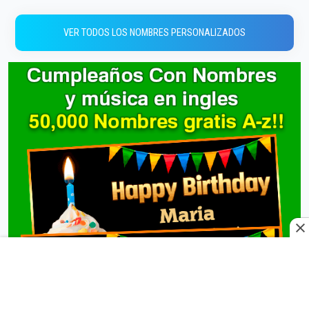
VER TODOS LOS NOMBRES PERSONALIZADOS