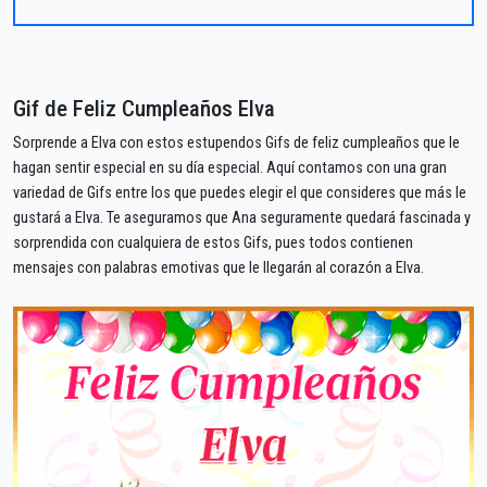
Gif de Feliz Cumpleaños Elva
Sorprende a Elva con estos estupendos Gifs de feliz cumpleaños que le
hagan sentir especial en su día especial. Aquí contamos con una gran
variedad de Gifs entre los que puedes elegir el que consideres que más le
gustará a Elva. Te aseguramos que Ana seguramente quedará fascinada y
sorprendida con cualquiera de estos Gifs, pues todos contienen
mensajes con palabras emotivas que le llegarán al corazón a Elva.