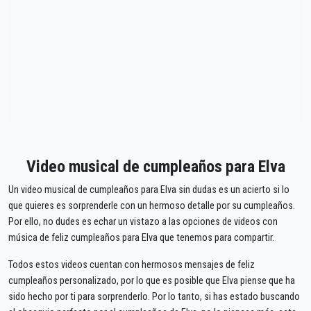
Video musical de cumpleaños para Elva
Un video musical de cumpleaños para Elva sin dudas es un acierto si lo
que quieres es sorprenderle con un hermoso detalle por su cumpleaños.
Por ello, no dudes es echar un vistazo a las opciones de videos con
música de feliz cumpleaños para Elva que tenemos para compartir.
Todos estos videos cuentan con hermosos mensajes de feliz
cumpleaños personalizado, por lo que es posible que Elva piense que ha
sido hecho por ti para sorprenderlo. Por lo tanto, si has estado buscando