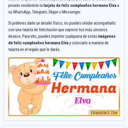
privado enviándole la
tarjeta de feliz cumpleaños hermana Elva
a
su WhatsApp, Telegram, Skype o Messenger.
Si prefieres darle un detalle físico, no puedes olvidar acompañarlo
con una tarjeta de felicitación que exprese tus más sinceros
deseos. Para ello, puedes imprimir cualquiera de estas
imágenes
de feliz cumpleaños hermana Elva
y colocarlo a manera de
tarjeta en el regalo que le darás.