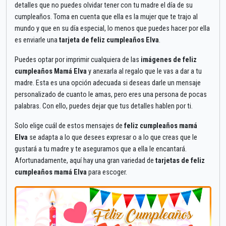
detalles que no puedes olvidar tener con tu madre el día de su
cumpleaños. Toma en cuenta que ella es la mujer que te trajo al
mundo y que en su día especial, lo menos que puedes hacer por ella
es enviarle una
tarjeta de feliz cumpleaños Elva
.
Puedes optar por imprimir cualquiera de las
imágenes de feliz
cumpleaños Mamá Elva
y anexarla al regalo que le vas a dar a tu
madre. Esta es una opción adecuada si deseas darle un mensaje
personalizado de cuanto le amas, pero eres una persona de pocas
palabras. Con ello, puedes dejar que tus detalles hablen por ti.
Solo elige cuál de estos mensajes de
feliz cumpleaños mamá
Elva
se adapta a lo que desees expresar o a lo que creas que le
gustará a tu madre y te aseguramos que a ella le encantará.
Afortunadamente, aquí hay una gran variedad de
tarjetas de feliz
cumpleaños mamá Elva
para escoger.