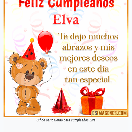
Gif de osito tierno para cumpleaños Elva