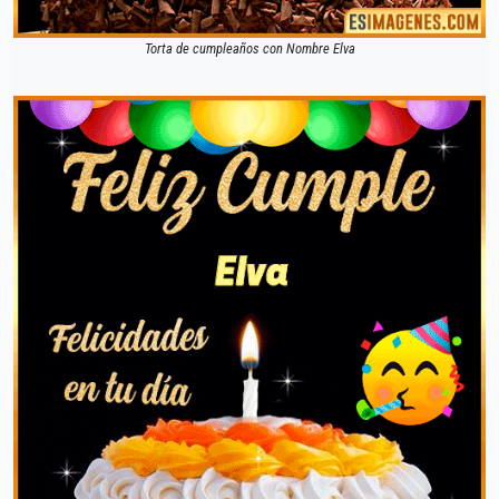
Torta de cumpleaños con Nombre Elva