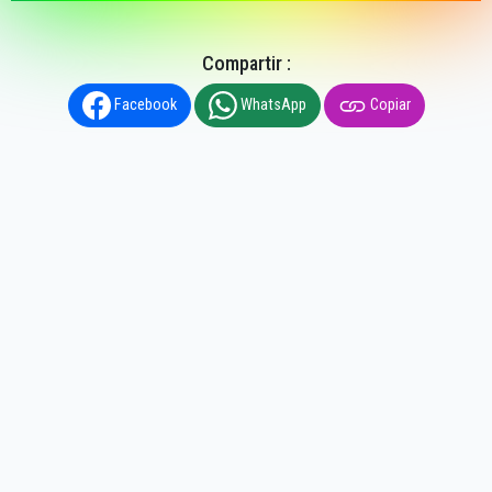
Compartir :
Facebook
WhatsApp
Copiar