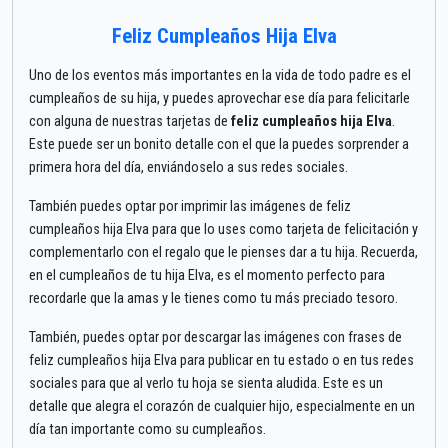
Feliz Cumpleaños Hija Elva
Uno de los eventos más importantes en la vida de todo padre es el
cumpleaños de su hija, y puedes aprovechar ese día para felicitarle
con alguna de nuestras tarjetas de
feliz cumpleaños hija Elva
.
Este puede ser un bonito detalle con el que la puedes sorprender a
primera hora del día, enviándoselo a sus redes sociales.
También puedes optar por imprimir las imágenes de feliz
cumpleaños hija Elva para que lo uses como tarjeta de felicitación y
complementarlo con el regalo que le pienses dar a tu hija. Recuerda,
en el cumpleaños de tu hija Elva, es el momento perfecto para
recordarle que la amas y le tienes como tu más preciado tesoro.
También, puedes optar por descargar las imágenes con frases de
feliz cumpleaños hija Elva para publicar en tu estado o en tus redes
sociales para que al verlo tu hoja se sienta aludida. Este es un
detalle que alegra el corazón de cualquier hijo, especialmente en un
día tan importante como su cumpleaños.