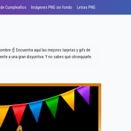
 de Cumpleaños
Imágenes PNG sin fondo
Letras PNG
nombre.☝ Encuentra aquí las mejores tarjetas y gifs de
nte a una gran disyuntiva. Y no sabes qué obsequiarle.