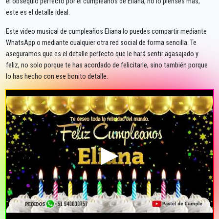
el obsequio perfecto por el cumpleaños de Eliana, no lo pienses más,
este es el detalle ideal.
Este video musical de cumpleaños Eliana lo puedes compartir mediante
WhatsApp o mediante cualquier otra red social de forma sencilla. Te
aseguramos que es el detalle perfecto que le hará sentir agasajado y
feliz, no solo porque te has acordado de felicitarle, sino también porque
lo has hecho con ese bonito detalle.