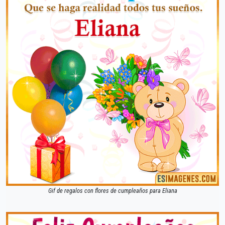
Gif de regalos con flores de cumpleaños para Eliana