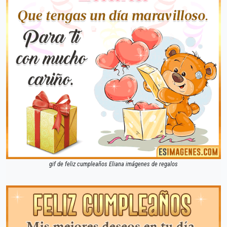
gif de feliz cumpleaños Eliana imágenes de regalos