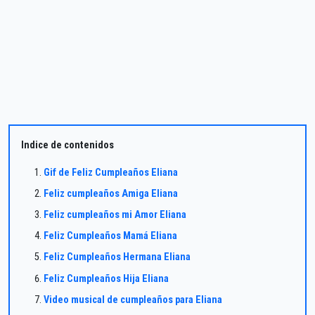
Indice de contenidos
Gif de Feliz Cumpleaños Eliana
Feliz cumpleaños Amiga Eliana
Feliz cumpleaños mi Amor Eliana
Feliz Cumpleaños Mamá Eliana
Feliz Cumpleaños Hermana Eliana
Feliz Cumpleaños Hija Eliana
Video musical de cumpleaños para Eliana