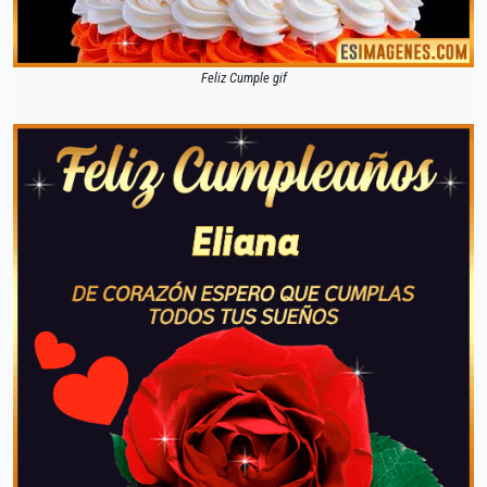
Feliz Cumple gif