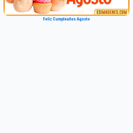
Feliz Cumpleaños Agosto