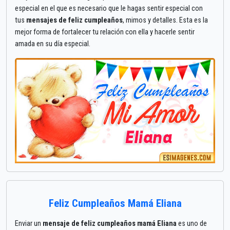
especial en el que es necesario que le hagas sentir especial con
tus
mensajes de feliz cumpleaños
, mimos y detalles. Esta es la
mejor forma de fortalecer tu relación con ella y hacerle sentir
amada en su día especial.
Feliz Cumpleaños Mamá Eliana
Enviar un
mensaje de feliz cumpleaños mamá Eliana
es uno de