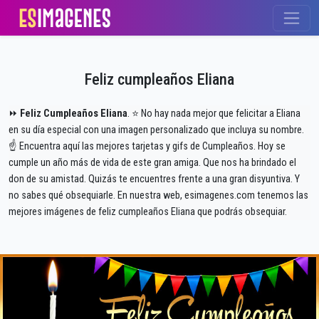
Feliz cumpleaños Eliana
⏩
Feliz Cumpleaños Eliana
. ⭐ No hay nada mejor que felicitar a Eliana
en su día especial con una imagen personalizado que incluya su nombre.
☝ Encuentra aquí las mejores tarjetas y gifs de Cumpleaños. Hoy se
cumple un año más de vida de este gran amiga. Que nos ha brindado el
don de su amistad. Quizás te encuentres frente a una gran disyuntiva. Y
no sabes qué obsequiarle. En nuestra web, esimagenes.com tenemos las
mejores imágenes de feliz cumpleaños Eliana que podrás obsequiar.