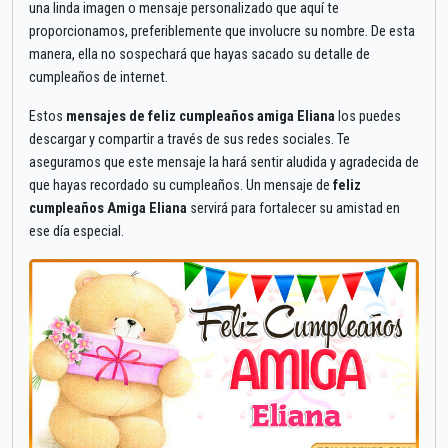
una linda imagen o mensaje personalizado que aquí te
proporcionamos, preferiblemente que involucre su nombre. De esta
manera, ella no sospechará que hayas sacado su detalle de
cumpleaños de internet.
Estos
mensajes de feliz cumpleaños amiga Eliana
los puedes
descargar y compartir a través de sus redes sociales. Te
aseguramos que este mensaje la hará sentir aludida y agradecida de
que hayas recordado su cumpleaños. Un mensaje de
feliz
cumpleaños Amiga Eliana
servirá para fortalecer su amistad en
ese día especial.