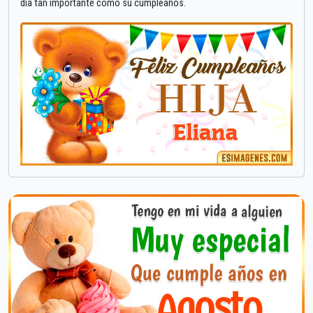
día tan importante como su cumpleaños.