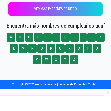
VER MÁS IMÁGENES DE DIEGO
Encuentra más nombres de cumpleaños aquí
A
B
C
D
E
F
G
H
I
J
K
L
M
N
O
P
Q
R
S
T
U
V
W
X
Y
Z
Copyright © 2026 esimagenes.com |
Políticas de Privacidad
Contacto