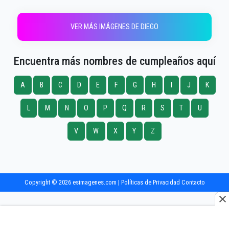
VER MÁS IMÁGENES DE DIEGO
Encuentra más nombres de cumpleaños aquí
A
B
C
D
E
F
G
H
I
J
K
L
M
N
O
P
Q
R
S
T
U
V
W
X
Y
Z
Copyright © 2026 esimagenes.com |
Políticas de Privacidad
Contacto