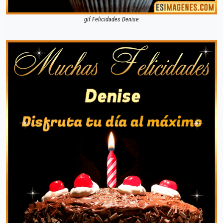
gif Felicidades Denise