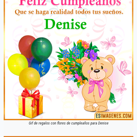
Gif de regalos con flores de cumpleaños para Denise