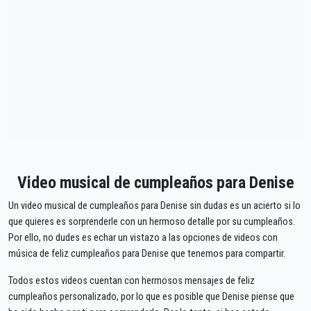
Video musical de cumpleaños para Denise
Un video musical de cumpleaños para Denise sin dudas es un acierto si lo
que quieres es sorprenderle con un hermoso detalle por su cumpleaños.
Por ello, no dudes es echar un vistazo a las opciones de videos con
música de feliz cumpleaños para Denise que tenemos para compartir.
Todos estos videos cuentan con hermosos mensajes de feliz
cumpleaños personalizado, por lo que es posible que Denise piense que