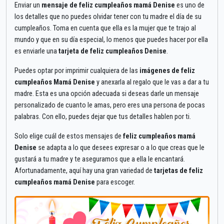
Enviar un
mensaje de feliz cumpleaños mamá Denise
es uno de
los detalles que no puedes olvidar tener con tu madre el día de su
cumpleaños. Toma en cuenta que ella es la mujer que te trajo al
mundo y que en su día especial, lo menos que puedes hacer por ella
es enviarle una
tarjeta de feliz cumpleaños Denise
.
Puedes optar por imprimir cualquiera de las
imágenes de feliz
cumpleaños Mamá Denise
y anexarla al regalo que le vas a dar a tu
madre. Esta es una opción adecuada si deseas darle un mensaje
personalizado de cuanto le amas, pero eres una persona de pocas
palabras. Con ello, puedes dejar que tus detalles hablen por ti.
Solo elige cuál de estos mensajes de
feliz cumpleaños mamá
Denise
se adapta a lo que desees expresar o a lo que creas que le
gustará a tu madre y te aseguramos que a ella le encantará.
Afortunadamente, aquí hay una gran variedad de
tarjetas de feliz
cumpleaños mamá Denise
para escoger.