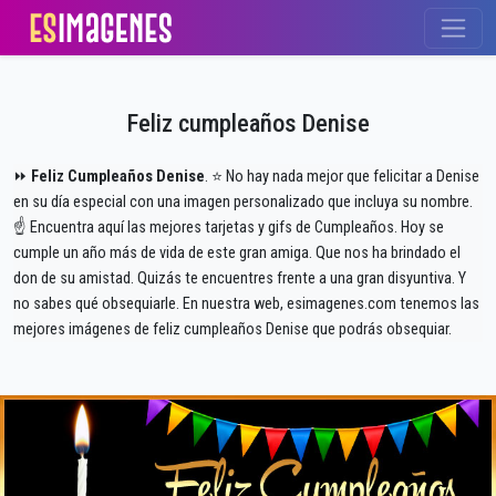
Feliz cumpleaños Denise
⏩
Feliz Cumpleaños Denise
. ⭐ No hay nada mejor que felicitar a Denise
en su día especial con una imagen personalizado que incluya su nombre.
☝ Encuentra aquí las mejores tarjetas y gifs de Cumpleaños. Hoy se
cumple un año más de vida de este gran amiga. Que nos ha brindado el
don de su amistad. Quizás te encuentres frente a una gran disyuntiva. Y
no sabes qué obsequiarle. En nuestra web, esimagenes.com tenemos las
mejores imágenes de feliz cumpleaños Denise que podrás obsequiar.