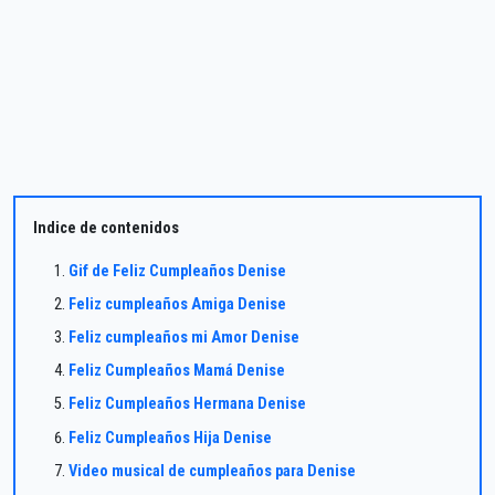
Indice de contenidos
Gif de Feliz Cumpleaños Denise
Feliz cumpleaños Amiga Denise
Feliz cumpleaños mi Amor Denise
Feliz Cumpleaños Mamá Denise
Feliz Cumpleaños Hermana Denise
Feliz Cumpleaños Hija Denise
Video musical de cumpleaños para Denise