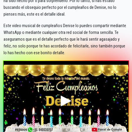
ha sido hecho por ti para sorprenderlo. Por lo tanto, si has estado
buscando el obsequio perfecto por el cumpleaños de Denise, no lo
pienses más, este es el detalle ideal.
Este video musical de cumpleaños Denise lo puedes compartir mediante
WhatsApp o mediante cualquier otra red social de forma sencilla. Te
aseguramos que es el detalle perfecto que le hará sentir agasajado y
feliz, no solo porque te has acordado de felicitarle, sino también porque
lo has hecho con ese bonito detalle.