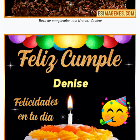
Torta de cumpleaños con Nombre Denise