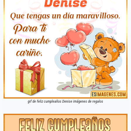
gif de feliz cumpleaños Denise imágenes de regalos