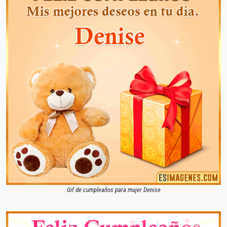
Gif de cumpleaños para mujer Denise