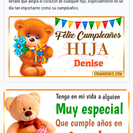
detalle que alegra el corazón de cualquier hijo, especialmente en un
día tan importante como su cumpleaños.