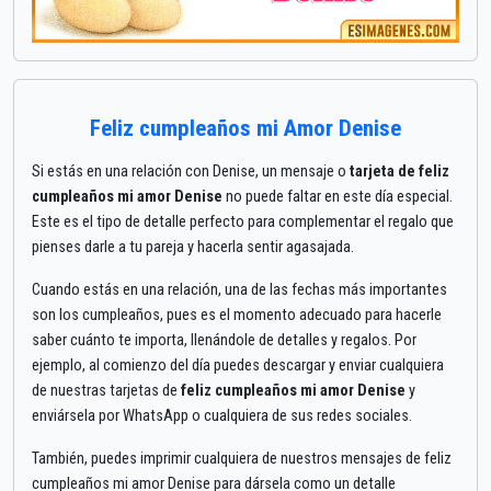
Feliz cumpleaños mi Amor Denise
Si estás en una relación con Denise, un mensaje o
tarjeta de feliz
cumpleaños mi amor Denise
no puede faltar en este día especial.
Este es el tipo de detalle perfecto para complementar el regalo que
pienses darle a tu pareja y hacerla sentir agasajada.
Cuando estás en una relación, una de las fechas más importantes
son los cumpleaños, pues es el momento adecuado para hacerle
saber cuánto te importa, llenándole de detalles y regalos. Por
ejemplo, al comienzo del día puedes descargar y enviar cualquiera
de nuestras tarjetas de
feliz cumpleaños mi amor Denise
y
enviársela por WhatsApp o cualquiera de sus redes sociales.
También, puedes imprimir cualquiera de nuestros mensajes de feliz
cumpleaños mi amor Denise para dársela como un detalle