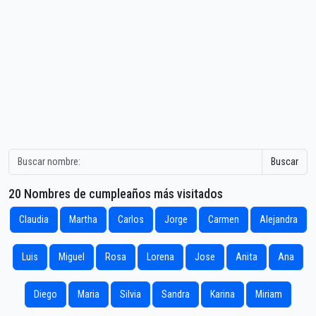
Buscar
20 Nombres de cumpleaños más visitados
Claudia
Martha
Carlos
Jorge
Carmen
Alejandra
Luis
Miguel
Rosa
Lorena
Jose
Anita
Ana
Diego
Maria
Silvia
Sandra
Karina
Miriam