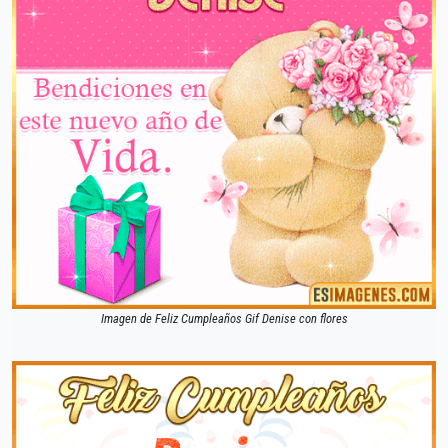
Imagen de Feliz Cumpleaños Gif Denise con flores