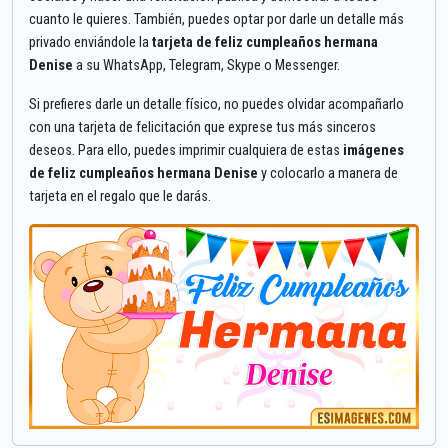
cuanto le quieres. También, puedes optar por darle un detalle más
privado enviándole la
tarjeta de feliz cumpleaños hermana
Denise
a su WhatsApp, Telegram, Skype o Messenger.
Si prefieres darle un detalle físico, no puedes olvidar acompañarlo
con una tarjeta de felicitación que exprese tus más sinceros
deseos. Para ello, puedes imprimir cualquiera de estas
imágenes
de feliz cumpleaños hermana Denise
y colocarlo a manera de
tarjeta en el regalo que le darás.