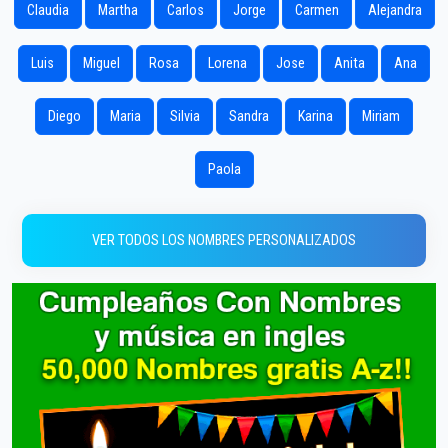
Claudia
Martha
Carlos
Jorge
Carmen
Alejandra
Luis
Miguel
Rosa
Lorena
Jose
Anita
Ana
Diego
Maria
Silvia
Sandra
Karina
Miriam
Paola
VER TODOS LOS NOMBRES PERSONALIZADOS