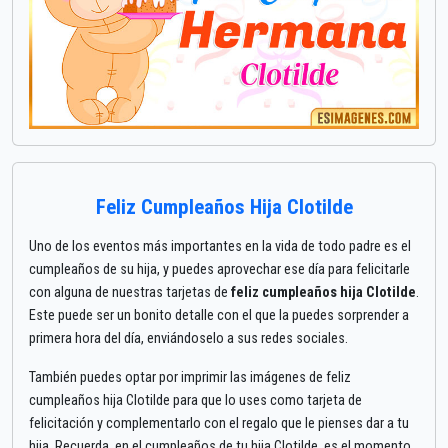
Feliz Cumpleaños Hija Clotilde
Uno de los eventos más importantes en la vida de todo padre es el
cumpleaños de su hija, y puedes aprovechar ese día para felicitarle
con alguna de nuestras tarjetas de
feliz cumpleaños hija Clotilde
.
Este puede ser un bonito detalle con el que la puedes sorprender a
primera hora del día, enviándoselo a sus redes sociales.
También puedes optar por imprimir las imágenes de feliz
cumpleaños hija Clotilde para que lo uses como tarjeta de
felicitación y complementarlo con el regalo que le pienses dar a tu
hija. Recuerda, en el cumpleaños de tu hija Clotilde, es el momento