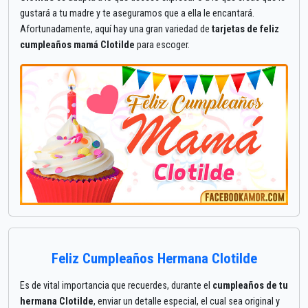
gustará a tu madre y te aseguramos que a ella le encantará.
Afortunadamente, aquí hay una gran variedad de
tarjetas de feliz
cumpleaños mamá Clotilde
para escoger.
Feliz Cumpleaños Hermana Clotilde
Es de vital importancia que recuerdes, durante el
cumpleaños de tu
hermana Clotilde
, enviar un detalle especial, el cual sea original y