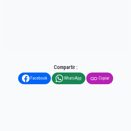
Compartir :
Facebook
WhatsApp
Copiar