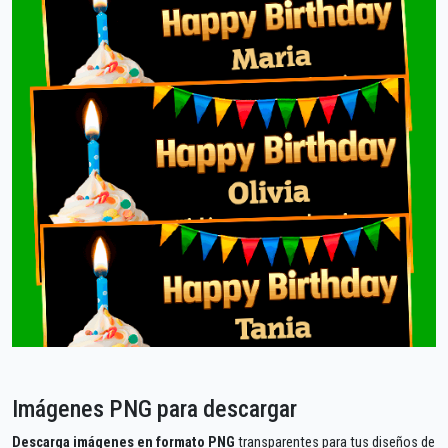
Imágenes PNG para descargar
Descarga imágenes en formato PNG
transparentes para tus diseños de