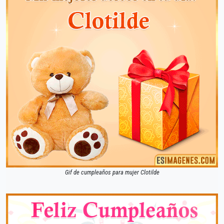
Gif de cumpleaños para mujer Clotilde