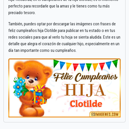
perfecto para recordarle que la amas y le tienes como tu más
preciado tesoro.
También, puedes optar por descargar las imágenes con frases de
feliz cumpleaños hija Clotilde para publicar en tu estado o en tus
redes sociales para que al verlo tu hoja se sienta aludida. Este es un
detalle que alegra el corazón de cualquier hijo, especialmente en un
día tan importante como su cumpleaños.