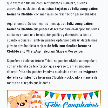
que expresen tus mejores sentimientos. Para ello, puedes
aprovechar cualquiera de nuestras
tarjetas de feliz cumpleaños
hermana Clotilde
, con mensajes de felicitación personalizados.
Aquí encontrarás los mejores mensajes de
feliz cumpleaños
hermana Clotilde
que puedes descargar para enviar por sus redes
sociales y hacer una felicitación pública y demostrar a todos
cuanto le quieres. También, puedes optar por darle un detalle más
privado enviándole la
tarjeta de feliz cumpleaños hermana
Clotilde
a su WhatsApp, Telegram, Skype o Messenger.
Si prefieres darle un detalle físico, no puedes olvidar acompañarlo
con una tarjeta de felicitación que exprese tus más sinceros
deseos. Para ello, puedes imprimir cualquiera de estas
imágenes
de feliz cumpleaños hermana Clotilde
y colocarlo a manera de
tarjeta en el regalo que le darás.