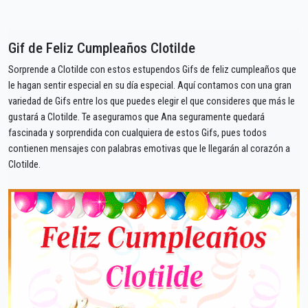
Gif de Feliz Cumpleaños Clotilde
Sorprende a Clotilde con estos estupendos Gifs de feliz cumpleaños que
le hagan sentir especial en su día especial. Aquí contamos con una gran
variedad de Gifs entre los que puedes elegir el que consideres que más le
gustará a Clotilde. Te aseguramos que Ana seguramente quedará
fascinada y sorprendida con cualquiera de estos Gifs, pues todos
contienen mensajes con palabras emotivas que le llegarán al corazón a
Clotilde.