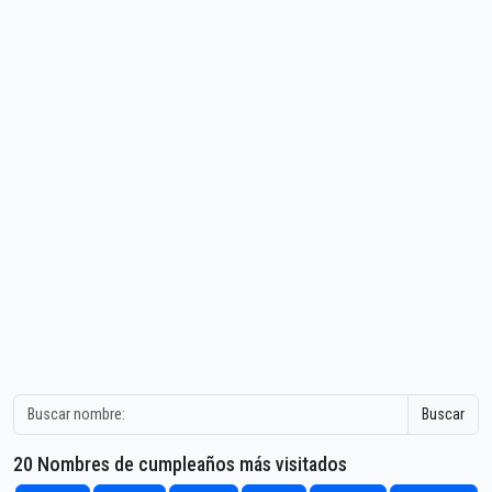
Buscar
20 Nombres de cumpleaños más visitados