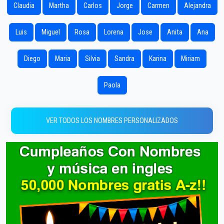
Claudia
Martha
Carlos
Jorge
Carmen
Alejandra
Luis
Miguel
Rosa
Lorena
Jose
Anita
Ana
Diego
Maria
Silvia
Sandra
Karina
Miriam
Paola
VER TODOS LOS NOMBRES PERSONALIZADOS