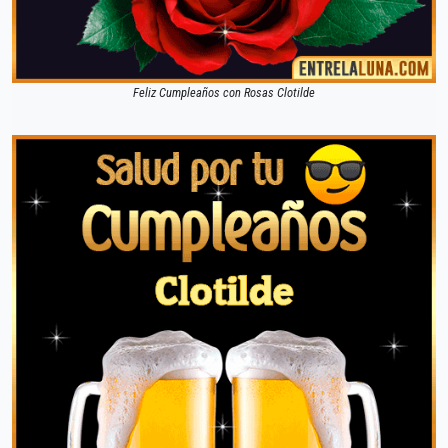
Feliz Cumpleaños con Rosas Clotilde