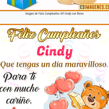
Imagen de Feliz Cumpleaños Gif Cindy con flores