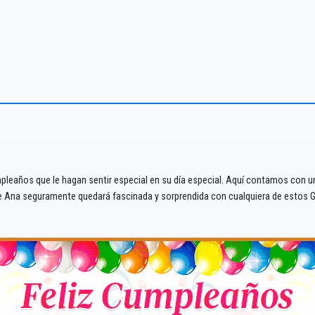
leaños que le hagan sentir especial en su día especial. Aquí contamos con una
e Ana seguramente quedará fascinada y sorprendida con cualquiera de estos 