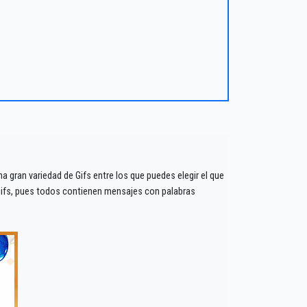
 gran variedad de Gifs entre los que puedes elegir el que
Gifs, pues todos contienen mensajes con palabras