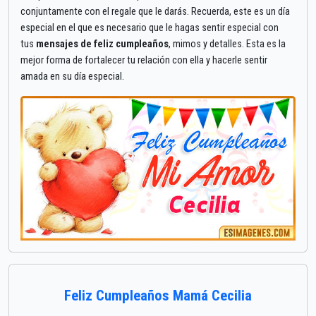
conjuntamente con el regale que le darás. Recuerda, este es un día
especial en el que es necesario que le hagas sentir especial con
tus
mensajes de feliz cumpleaños
, mimos y detalles. Esta es la
mejor forma de fortalecer tu relación con ella y hacerle sentir
amada en su día especial.
Feliz Cumpleaños Mamá Cecilia