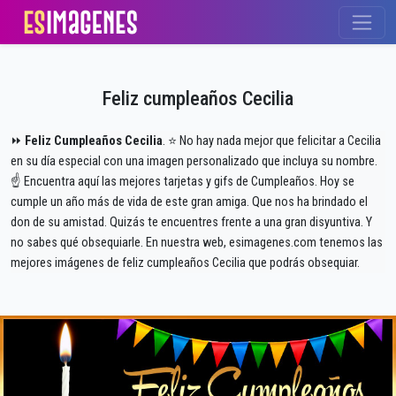
Feliz cumpleaños Cecilia
⏩
Feliz Cumpleaños Cecilia
. ⭐ No hay nada mejor que felicitar a Cecilia
en su día especial con una imagen personalizado que incluya su nombre.
☝ Encuentra aquí las mejores tarjetas y gifs de Cumpleaños. Hoy se
cumple un año más de vida de este gran amiga. Que nos ha brindado el
don de su amistad. Quizás te encuentres frente a una gran disyuntiva. Y
no sabes qué obsequiarle. En nuestra web, esimagenes.com tenemos las
mejores imágenes de feliz cumpleaños Cecilia que podrás obsequiar.