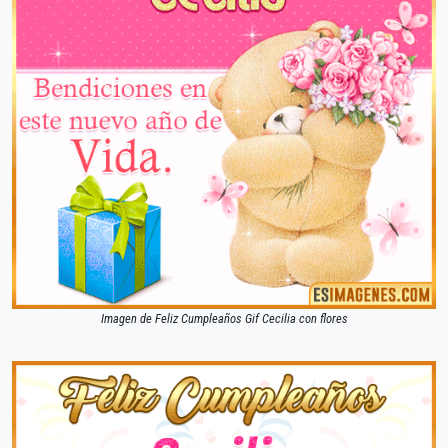
Imagen de Feliz Cumpleaños Gif Cecilia con flores