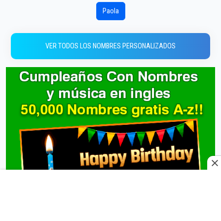
Paola
VER TODOS LOS NOMBRES PERSONALIZADOS