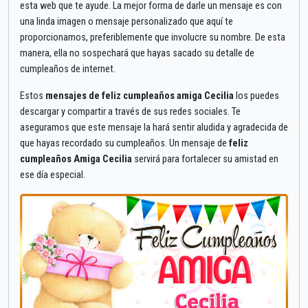
esta web que te ayude. La mejor forma de darle un mensaje es con
una linda imagen o mensaje personalizado que aquí te
proporcionamos, preferiblemente que involucre su nombre. De esta
manera, ella no sospechará que hayas sacado su detalle de
cumpleaños de internet.
Estos
mensajes de feliz cumpleaños amiga Cecilia
los puedes
descargar y compartir a través de sus redes sociales. Te
aseguramos que este mensaje la hará sentir aludida y agradecida de
que hayas recordado su cumpleaños. Un mensaje de
feliz
cumpleaños Amiga Cecilia
servirá para fortalecer su amistad en
ese día especial.