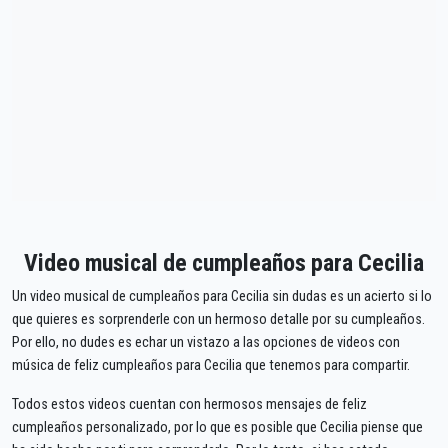
Video musical de cumpleaños para Cecilia
Un video musical de cumpleaños para Cecilia sin dudas es un acierto si lo
que quieres es sorprenderle con un hermoso detalle por su cumpleaños.
Por ello, no dudes es echar un vistazo a las opciones de videos con
música de feliz cumpleaños para Cecilia que tenemos para compartir.
Todos estos videos cuentan con hermosos mensajes de feliz
cumpleaños personalizado, por lo que es posible que Cecilia piense que