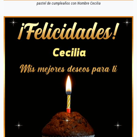
pastel de cumpleaños con Nombre Cecilia