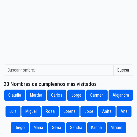
Buscar
20 Nombres de cumpleaños más visitados
Claudia
Martha
Carlos
Jorge
Carmen
Alejandra
Luis
Miguel
Rosa
Lorena
Jose
Anita
Ana
Diego
Maria
Silvia
Sandra
Karina
Miriam