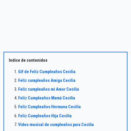
Indice de contenidos
Gif de Feliz Cumpleaños Cecilia
Feliz cumpleaños Amiga Cecilia
Feliz cumpleaños mi Amor Cecilia
Feliz Cumpleaños Mamá Cecilia
Feliz Cumpleaños Hermana Cecilia
Feliz Cumpleaños Hija Cecilia
Video musical de cumpleaños para Cecilia