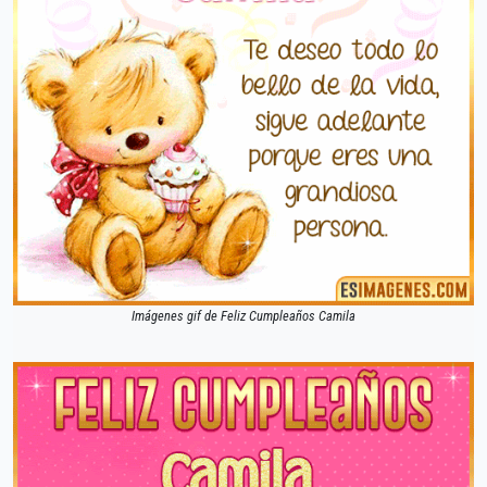
Imágenes gif de Feliz Cumpleaños Camila