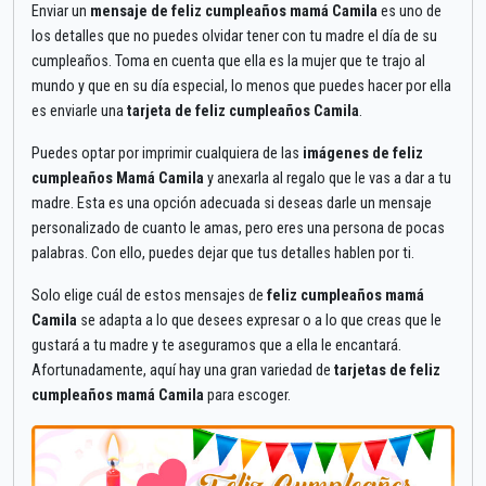
Enviar un
mensaje de feliz cumpleaños mamá Camila
es uno de
los detalles que no puedes olvidar tener con tu madre el día de su
cumpleaños. Toma en cuenta que ella es la mujer que te trajo al
mundo y que en su día especial, lo menos que puedes hacer por ella
es enviarle una
tarjeta de feliz cumpleaños Camila
.
Puedes optar por imprimir cualquiera de las
imágenes de feliz
cumpleaños Mamá Camila
y anexarla al regalo que le vas a dar a tu
madre. Esta es una opción adecuada si deseas darle un mensaje
personalizado de cuanto le amas, pero eres una persona de pocas
palabras. Con ello, puedes dejar que tus detalles hablen por ti.
Solo elige cuál de estos mensajes de
feliz cumpleaños mamá
Camila
se adapta a lo que desees expresar o a lo que creas que le
gustará a tu madre y te aseguramos que a ella le encantará.
Afortunadamente, aquí hay una gran variedad de
tarjetas de feliz
cumpleaños mamá Camila
para escoger.