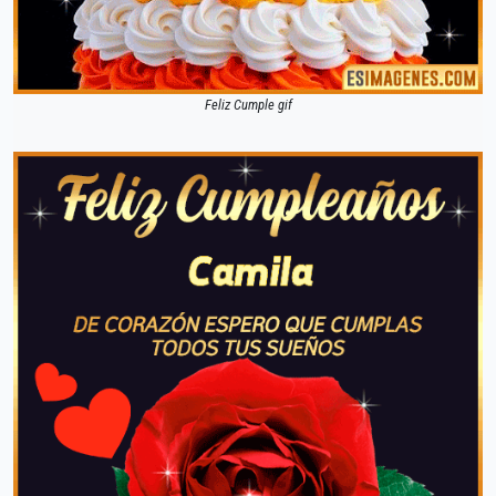
Feliz Cumple gif