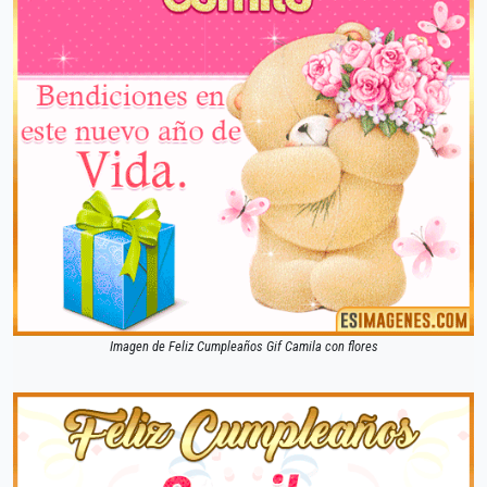
Imagen de Feliz Cumpleaños Gif Camila con flores