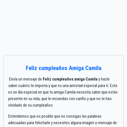
Feliz cumpleaños Amiga Camila
Envía un mensaje de
Feliz cumpleaños amiga Camila
y hazle
saber cuánto te importa y que es una amistad especial para ti. Este
es un día especial en que tu amiga Camila necesita saber que estás
presente en su vida, que le recuerdas con cariño y que no te has
olvidado de su cumpleaños.
Entendemos que es posible que no consigas las palabras
adecuadas para felicitarle y necesites alguna imagen o mensaje de