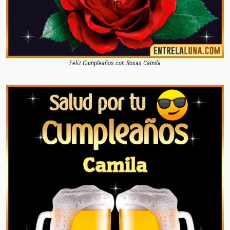
Feliz Cumpleaños con Rosas Camila