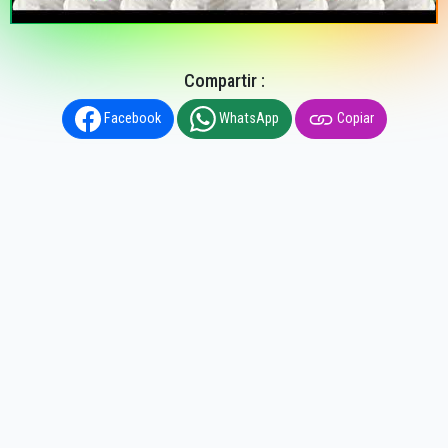
Compartir :
Facebook
WhatsApp
Copiar