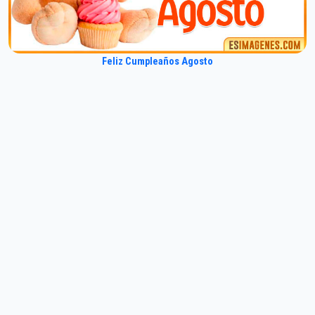
Feliz Cumpleaños Agosto