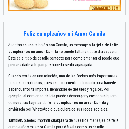
Feliz cumpleaños mi Amor Camila
Si estás en una relación con Camila, un mensaje o
tarjeta de feliz
cumpleaños mi amor Camila
no puede faltar en este día especial.
Este es el tipo de detalle perfecto para complementar el regalo que
pienses darle a tu pareja y hacerla sentir agasajada.
Cuando estás en una relación, una de las fechas más importantes
son los cumpleaños, pues es el momento adecuado para hacerle
saber cuánto te importa, llenándole de detalles y regalos. Por
ejemplo, al comienzo del día puedes descargar y enviar cualquiera
de nuestras tarjetas de
feliz cumpleaños mi amor Camila
y
enviársela por WhatsApp o cualquiera de sus redes sociales.
También, puedes imprimir cualquiera de nuestros mensajes de feliz
cumpleaños mi amor Camila para dársela como un detalle