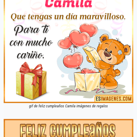
gif de feliz cumpleaños Camila imágenes de regalos