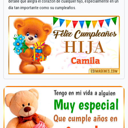
detalle que alegra el corazón de cualquier hijo, especialmente en un
día tan importante como su cumpleaños.