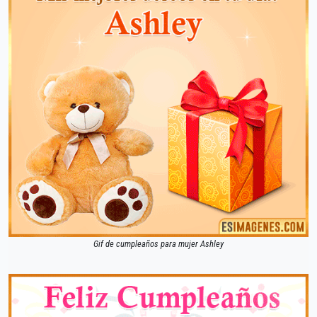
Gif de cumpleaños para mujer Ashley