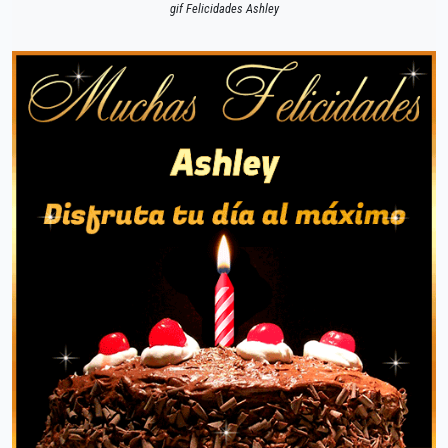
gif Felicidades Ashley