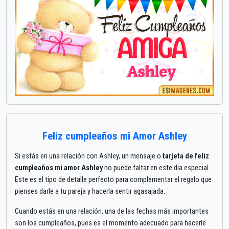
Feliz cumpleaños mi Amor Ashley
Si estás en una relación con Ashley, un mensaje o
tarjeta de feliz
cumpleaños mi amor Ashley
no puede faltar en este día especial.
Este es el tipo de detalle perfecto para complementar el regalo que
pienses darle a tu pareja y hacerla sentir agasajada.
Cuando estás en una relación, una de las fechas más importantes
son los cumpleaños, pues es el momento adecuado para hacerle