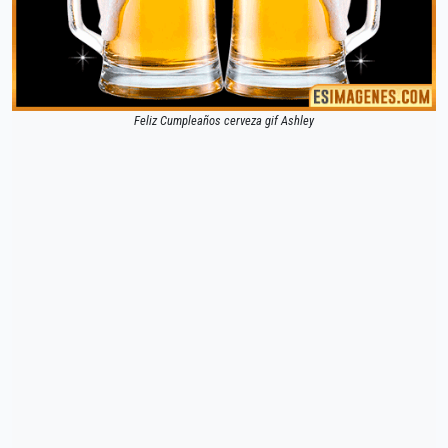
Feliz Cumpleaños cerveza gif Ashley