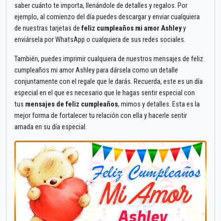
saber cuánto te importa, llenándole de detalles y regalos. Por
ejemplo, al comienzo del día puedes descargar y enviar cualquiera
de nuestras tarjetas de
feliz cumpleaños mi amor Ashley
y
enviársela por WhatsApp o cualquiera de sus redes sociales.
También, puedes imprimir cualquiera de nuestros mensajes de feliz
cumpleaños mi amor Ashley para dársela como un detalle
conjuntamente con el regale que le darás. Recuerda, este es un día
especial en el que es necesario que le hagas sentir especial con
tus
mensajes de feliz cumpleaños
, mimos y detalles. Esta es la
mejor forma de fortalecer tu relación con ella y hacerle sentir
amada en su día especial.