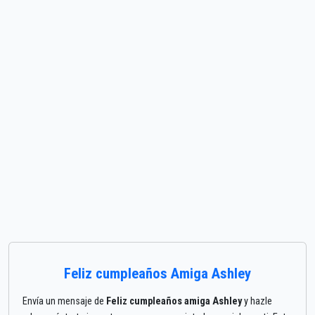
Feliz cumpleaños Amiga Ashley
Envía un mensaje de
Feliz cumpleaños amiga Ashley
y hazle