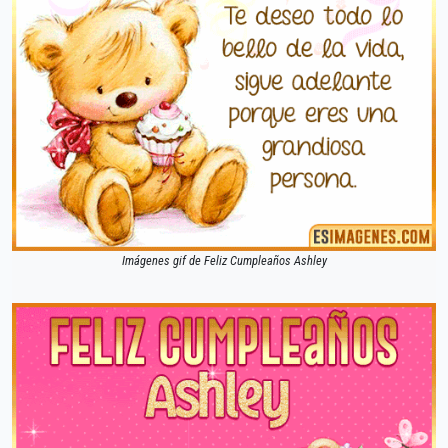
Imágenes gif de Feliz Cumpleaños Ashley