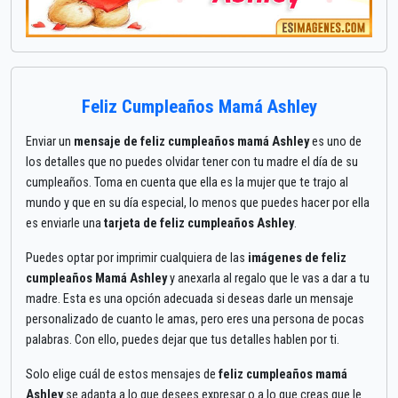
Feliz Cumpleaños Mamá Ashley
Enviar un
mensaje de feliz cumpleaños mamá Ashley
es uno de
los detalles que no puedes olvidar tener con tu madre el día de su
cumpleaños. Toma en cuenta que ella es la mujer que te trajo al
mundo y que en su día especial, lo menos que puedes hacer por ella
es enviarle una
tarjeta de feliz cumpleaños Ashley
.
Puedes optar por imprimir cualquiera de las
imágenes de feliz
cumpleaños Mamá Ashley
y anexarla al regalo que le vas a dar a tu
madre. Esta es una opción adecuada si deseas darle un mensaje
personalizado de cuanto le amas, pero eres una persona de pocas
palabras. Con ello, puedes dejar que tus detalles hablen por ti.
Solo elige cuál de estos mensajes de
feliz cumpleaños mamá
Ashley
se adapta a lo que desees expresar o a lo que creas que le