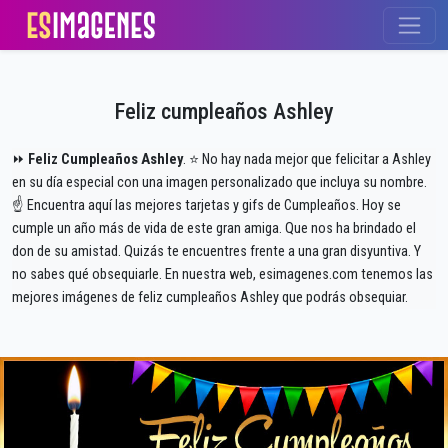
Feliz cumpleaños Ashley
⏩
Feliz Cumpleaños Ashley
. ⭐ No hay nada mejor que felicitar a Ashley
en su día especial con una imagen personalizado que incluya su nombre.
☝ Encuentra aquí las mejores tarjetas y gifs de Cumpleaños. Hoy se
cumple un año más de vida de este gran amiga. Que nos ha brindado el
don de su amistad. Quizás te encuentres frente a una gran disyuntiva. Y
no sabes qué obsequiarle. En nuestra web, esimagenes.com tenemos las
mejores imágenes de feliz cumpleaños Ashley que podrás obsequiar.