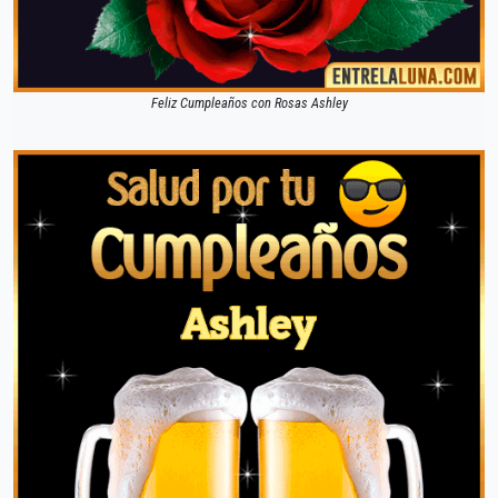
Feliz Cumpleaños con Rosas Ashley