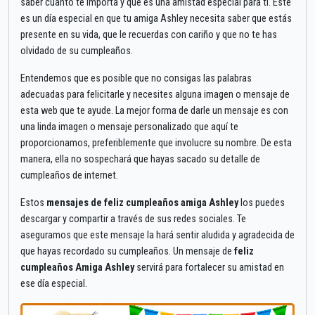
saber cuánto te importa y que es una amistad especial para ti. Este
es un día especial en que tu amiga Ashley necesita saber que estás
presente en su vida, que le recuerdas con cariño y que no te has
olvidado de su cumpleaños.
Entendemos que es posible que no consigas las palabras
adecuadas para felicitarle y necesites alguna imagen o mensaje de
esta web que te ayude. La mejor forma de darle un mensaje es con
una linda imagen o mensaje personalizado que aquí te
proporcionamos, preferiblemente que involucre su nombre. De esta
manera, ella no sospechará que hayas sacado su detalle de
cumpleaños de internet.
Estos
mensajes de feliz cumpleaños amiga Ashley
los puedes
descargar y compartir a través de sus redes sociales. Te
aseguramos que este mensaje la hará sentir aludida y agradecida de
que hayas recordado su cumpleaños. Un mensaje de
feliz
cumpleaños Amiga Ashley
servirá para fortalecer su amistad en
ese día especial.