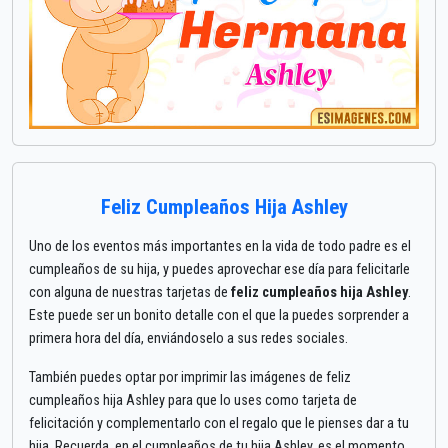
Feliz Cumpleaños Hija Ashley
Uno de los eventos más importantes en la vida de todo padre es el
cumpleaños de su hija, y puedes aprovechar ese día para felicitarle
con alguna de nuestras tarjetas de
feliz cumpleaños hija Ashley
.
Este puede ser un bonito detalle con el que la puedes sorprender a
primera hora del día, enviándoselo a sus redes sociales.
También puedes optar por imprimir las imágenes de feliz
cumpleaños hija Ashley para que lo uses como tarjeta de
felicitación y complementarlo con el regalo que le pienses dar a tu
hija. Recuerda, en el cumpleaños de tu hija Ashley, es el momento